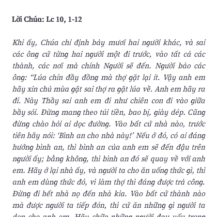
Lời Chúa: Lc 10, 1-12
Khi ấy, Chúa chỉ định bảy mươi hai người khác, và sai
các ông cứ từng hai người một đi trước, vào tất cả các
thành, các nơi mà chính Người sẽ đến. Người bảo các
ông: “Lúa chín đầy đồng mà thợ gặt lại ít. Vậy anh em
hãy xin chủ mùa gặt sai thợ ra gặt lúa về. Anh em hãy ra
đi. Này Thầy sai anh em đi như chiên con đi vào giữa
bầy sói. Ðừng mang theo túi tiền, bao bị, giày dép. Cũng
đừng chào hỏi ai dọc đường. Vào bất cứ nhà nào, trước
tiên hãy nói: ‘Bình an cho nhà này!’ Nếu ở đó, có ai đáng
hưởng bình an, thì bình an của anh em sẽ đến đậu trên
người ấy; bằng không, thì bình an đó sẽ quay về với anh
em. Hãy ở lại nhà ấy, và người ta cho ăn uống thức gì, thì
anh em dùng thức đó, vì làm thợ thì đáng được trả công.
Ðừng đi hết nhà nọ đến nhà kia. Vào bất cứ thành nào
mà được người ta tiếp đón, thì cứ ăn những gì người ta
dọn cho anh em. Hãy chữa những người đau yếu trong