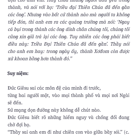
thành, và nói với họ: ‘Triều đại Thiên Chúa đã đến gần
các ông’. Nhưng vào bất cứ thành nào mà người ta không
tiếp đón, thì anh em ra các quảng trường mà nói: ‘Ngay
cả bụi trong thành các ông dính chân chúng tôi, chúng tôi
cũng xin giũ trả lại các ông. Tuy nhiên các ông phải biết
điều này: Triều Ðại Thiên Chúa đã đến gần’. Thầy nói
cho anh em hay: trong ngày ấy, thành Xơđom còn được
xử khoan hồng hơn thành đó.”
Suy niệm:
Đức Giêsu sai các môn đệ của mình đi trước,
từng hai người một, vào mọi thành phố và mọi nơi Ngài
sẽ đến.
Sứ mạng dọn đường này không dễ chút nào.
Đức Giêsu biết rõ những hiểm nguy và chống đối đang
chờ đợi họ.
“Thầy sai anh em đi như chiên con vào giữa bầy sói.” (c.