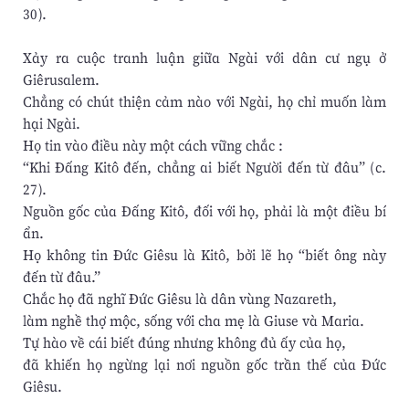
30).
Xảy ra cuộc tranh luận giữa Ngài với dân cư ngụ ở
Giêrusalem.
Chẳng có chút thiện cảm nào với Ngài, họ chỉ muốn làm
hại Ngài.
Họ tin vào điều này một cách vững chắc :
“Khi Đấng Kitô đến, chẳng ai biết Người đến từ đâu” (c.
27).
Nguồn gốc của Đấng Kitô, đối với họ, phải là một điều bí
ẩn.
Họ không tin Đức Giêsu là Kitô, bởi lẽ họ “biết ông này
đến từ đâu.”
Chắc họ đã nghĩ Đức Giêsu là dân vùng Nazareth,
làm nghề thợ mộc, sống với cha mẹ là Giuse và Maria.
Tự hào về cái biết đúng nhưng không đủ ấy của họ,
đã khiến họ ngừng lại nơi nguồn gốc trần thế của Đức
Giêsu.