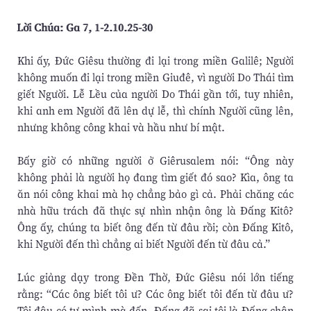
Lời Chúa: Ga 7, 1-2.10.25-30
Khi ấy, Ðức Giêsu thường đi lại trong miền Galilê; Người
không muốn đi lại trong miền Giuđê, vì người Do Thái tìm
giết Người. Lễ Lều của người Do Thái gần tới, tuy nhiên,
khi anh em Người đã lên dự lễ, thì chính Người cũng lên,
nhưng không công khai và hầu như bí mật.
Bấy giờ có những người ở Giêrusalem nói: “Ông này
không phải là người họ đang tìm giết đó sao? Kìa, ông ta
ăn nói công khai mà họ chẳng bảo gì cả. Phải chăng các
nhà hữu trách đã thực sự nhìn nhận ông là Ðấng Kitô?
Ông ấy, chúng ta biết ông đến từ đâu rồi; còn Ðấng Kitô,
khi Người đến thì chẳng ai biết Người đến từ đâu cả.”
Lúc giảng dạy trong Ðền Thờ, Ðức Giêsu nói lớn tiếng
rằng: “Các ông biết tôi ư? Các ông biết tôi đến từ đâu ư?
Tôi đâu có tự mình mà đến. Ðấng đã sai tôi là Ðấng chân