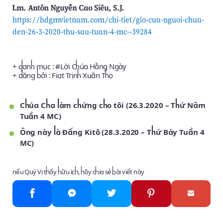
Lm. Antôn Nguyễn Cao Siêu, S.J.
https://hdgmvietnam.com/chi-tiet/gio-cua-nguoi-chua-
den-26-3-2020-thu-sau-tuan-4-mc--39284
+ danh mục : #
Lời Chúa Hằng Ngày
+ đăng bởi :
Fiat Trịnh Xuân Thọ
Chúa Cha làm chứng cho tôi (26.3.2020 – Thứ Năm
Tuần 4 MC)
Ông này là Đấng Kitô (28.3.2020 – Thứ Bảy Tuần 4
MC)
nếu Quý Vị thấy hữu ích, hãy chia sẻ bài viết này