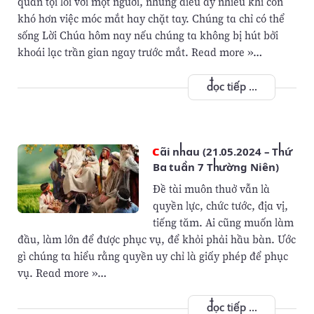
quan tội lỗi với một người, những điều ấy nhiều khi còn
khó hơn việc móc mắt hay chặt tay. Chúng ta chỉ có thể
sống Lời Chúa hôm nay nếu chúng ta không bị hút bởi
khoái lạc trần gian ngay trước mắt. Read more »…
đọc tiếp ...
Cãi nhau (21.05.2024 – Thứ
Ba tuần 7 Thường Niên)
Đề tài muôn thuở vẫn là
quyền lực, chức tước, địa vị,
tiếng tăm. Ai cũng muốn làm
đầu, làm lớn để được phục vụ, để khỏi phải hầu bàn. Ước
gì chúng ta hiểu rằng quyền uy chỉ là giấy phép để phục
vụ. Read more »…
đọc tiếp ...