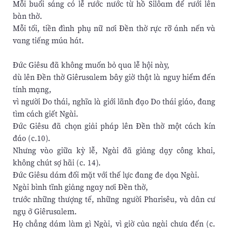
Mỗi buổi sáng có lễ rước nước từ hồ Silôam để rưới lên
bàn thờ.
Mỗi tối, tiền đình phụ nữ nơi Đền thờ rực rỡ ánh nến và
vang tiếng múa hát.
Đức Giêsu đã không muốn bỏ qua lễ hội này,
dù lên Đền thờ Giêrusalem bây giờ thật là nguy hiểm đến
tính mạng,
vì người Do thái, nghĩa là giới lãnh đạo Do thái giáo, đang
tìm cách giết Ngài.
Đức Giêsu đã chọn giải pháp lên Đền thờ một cách kín
đáo (c.10).
Nhưng vào giữa kỳ lễ, Ngài đã giảng dạy công khai,
không chút sợ hãi (c. 14).
Đức Giêsu dám đối mặt với thế lực đang đe dọa Ngài.
Ngài bình tĩnh giảng ngay nơi Đền thờ,
trước những thượng tế, những người Pharisêu, và dân cư
ngụ ở Giêrusalem.
Họ chẳng dám làm gì Ngài, vì giờ của ngài chưa đến (c.