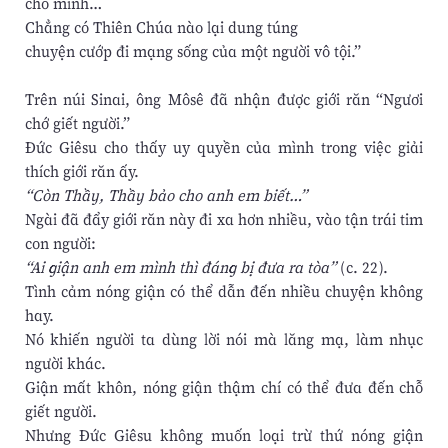
cho mình…
Chẳng có Thiên Chúa nào lại dung túng
chuyện cướp đi mạng sống của một người vô tội.”
Trên núi Sinai, ông Môsê đã nhận được giới răn “Ngươi
chớ giết người.”
Đức Giêsu cho thấy uy quyền của mình trong việc giải
thích giới răn ấy.
“Còn Thầy, Thầy bảo cho anh em biết…”
Ngài đã đẩy giới răn này đi xa hơn nhiều, vào tận trái tim
con người:
“Ai giận anh em mình thì đáng bị đưa ra tòa”
(c. 22).
Tình cảm nóng giận có thể dẫn đến nhiều chuyện không
hay.
Nó khiến người ta dùng lời nói mà lăng mạ, làm nhục
người khác.
Giận mất khôn, nóng giận thậm chí có thể đưa đến chỗ
giết người.
Nhưng Đức Giêsu không muốn loại trừ thứ nóng giận