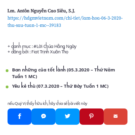
Lm. Antôn Nguyễn Cao Siêu, S.J.
https://hdgmvietnam.com/chi-tiet/lam-hoa-06-3-2020-
thu-sau-tuan-1-mc--39183
+ danh mục : #
Lời Chúa Hằng Ngày
+ đăng bởi :
Fiat Trịnh Xuân Thọ
Ban những của tốt lành (05.3.2020 – Thứ Năm
Tuần 1 MC)
Yêu kẻ thù (07.3.2020 – Thứ Bảy Tuần 1 MC)
nếu Quý Vị thấy hữu ích, hãy chia sẻ bài viết này