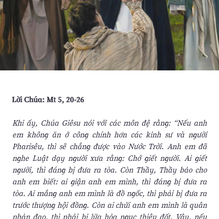
Lời Chúa: Mt 5, 20-26
Khi ấy, Chúa Giêsu nói với các môn đệ rằng: “Nếu anh
em không ăn ở công chính hơn các kinh sư và người
Pharisêu, thì sẽ chẳng được vào Nước Trời. Anh em đã
nghe Luật dạy người xưa rằng: Chớ giết người. Ai giết
người, thì đáng bị đưa ra tòa. Còn Thầy, Thầy bảo cho
anh em biết: ai giận anh em mình, thì đáng bị đưa ra
tòa. Ai mắng anh em mình là đồ ngốc, thì phải bị đưa ra
trước thượng hội đồng. Còn ai chửi anh em mình là quân
phản đạo, thì phải bị lửa hỏa ngục thiêu đốt. Vậy, nếu