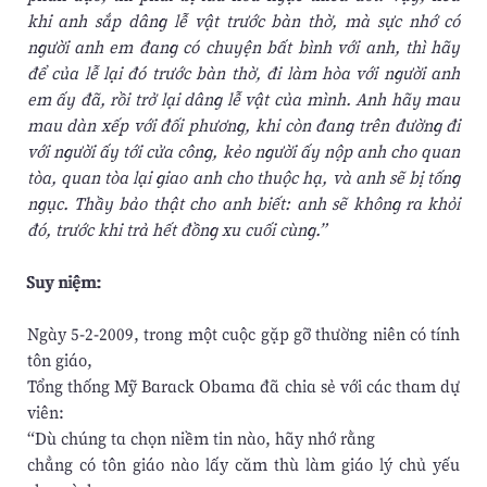
khi anh sắp dâng lễ vật trước bàn thờ, mà sực nhớ có
người anh em đang có chuyện bất bình với anh, thì hãy
để của lễ lại đó trước bàn thờ, đi làm hòa với người anh
em ấy đã, rồi trở lại dâng lễ vật của mình. Anh hãy mau
mau dàn xếp với đối phương, khi còn đang trên đường đi
với người ấy tới cửa công, kẻo người ấy nộp anh cho quan
tòa, quan tòa lại giao anh cho thuộc hạ, và anh sẽ bị tống
ngục. Thầy bảo thật cho anh biết: anh sẽ không ra khỏi
đó, trước khi trả hết đồng xu cuối cùng.”
Suy niệm:
Ngày 5-2-2009, trong một cuộc gặp gỡ thường niên có tính
tôn giáo,
Tổng thống Mỹ Barack Obama đã chia sẻ với các tham dự
viên:
“Dù chúng ta chọn niềm tin nào, hãy nhớ rằng
chẳng có tôn giáo nào lấy căm thù làm giáo lý chủ yếu