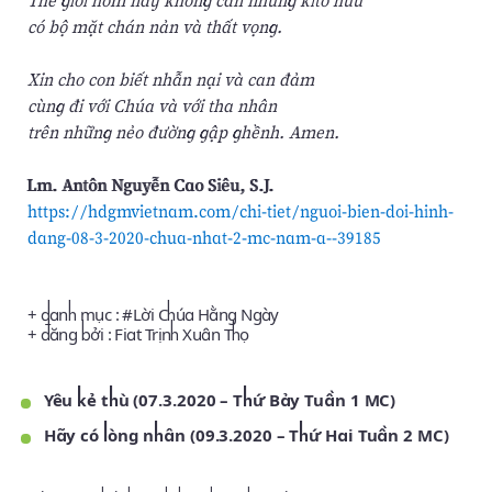
có bộ mặt chán nản và thất vọng.
Xin cho con biết nhẫn nại và can đảm
cùng đi với Chúa và với tha nhân
trên những nẻo đường gập ghềnh. Amen.
Lm. Antôn Nguyễn Cao Siêu, S.J.
https://hdgmvietnam.com/chi-tiet/nguoi-bien-doi-hinh-
dang-08-3-2020-chua-nhat-2-mc-nam-a--39185
+ danh mục : #
Lời Chúa Hằng Ngày
+ đăng bởi :
Fiat Trịnh Xuân Thọ
Yêu kẻ thù (07.3.2020 – Thứ Bảy Tuần 1 MC)
Hãy có lòng nhân (09.3.2020 – Thứ Hai Tuần 2 MC)