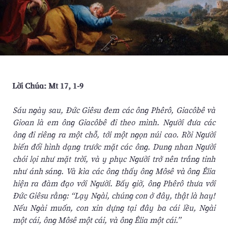
Lời Chúa: Mt 17, 1-9
Sáu ngày sau, Ðức Giêsu đem các ông Phêrô, Giacôbê và
Gioan là em ông Giacôbê đi theo mình. Người đưa các
ông đi riêng ra một chỗ, tới một ngọn núi cao. Rồi Người
biến đổi hình dạng trước mặt các ông. Dung nhan Người
chói lọi như mặt trời, và y phục Người trở nên trắng tinh
như ánh sáng. Và kìa các ông thấy ông Môsê và ông Êlia
hiện ra đàm đạo với Người. Bấy giờ, ông Phêrô thưa với
Ðức Giêsu rằng: “Lạy Ngài, chúng con ở đây, thật là hay!
Nếu Ngài muốn, con xin dựng tại đây ba cái lều, Ngài
một cái, ông Môsê một cái, và ông Êlia một cái.”