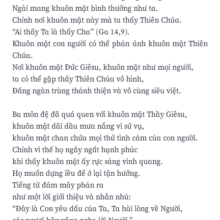
Ngài mang khuôn mặt bình thường như ta.
Chính nơi khuôn mặt này mà ta thấy Thiên Chúa.
“Ai thấy Ta là thấy Cha” (Ga 14,9).
Khuôn mặt con người có thể phản ánh khuôn mặt Thiên
Chúa.
Nơi khuôn mặt Ðức Giêsu, khuôn mặt như mọi người,
ta có thể gặp thấy Thiên Chúa vô hình,
Ðấng ngàn trùng thánh thiện và vô cùng siêu việt.
Ba môn đệ đã quá quen với khuôn mặt Thầy Giêsu,
khuôn mặt dãi dầu mưa nắng vì sứ vụ,
khuôn mặt chan chứa mọi thứ tình cảm của con người.
Chính vì thế họ ngây ngất hạnh phúc
khi thấy khuôn mặt ấy rực sáng vinh quang.
Họ muốn dựng lều để ở lại tận hưởng.
Tiếng từ đám mây phán ra
như một lời giới thiệu và nhắn nhủ:
“Ðây là Con yêu dấu của Ta, Ta hài lòng về Người,
các ngươi hãy vâng nghe lời Người.”