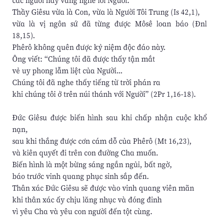
Thầy Giêsu vừa là Con, vừa là Người Tôi Trung (Is 42,1),
vừa là vị ngôn sứ đã từng được Môsê loan báo (Ðnl
18,15).
Phêrô không quên được kỷ niệm độc đáo này.
Ông viết: “Chúng tôi đã được thấy tận mắt
vẻ uy phong lẫm liệt của Người...
Chúng tôi đã nghe thấy tiếng từ trời phán ra
khi chúng tôi ở trên núi thánh với Người” (2Pr 1,16-18).
Ðức Giêsu được biến hình sau khi chấp nhận cuộc khổ
nạn,
sau khi thắng được cơn cám dỗ của Phêrô (Mt 16,23),
và kiên quyết đi trên con đường Cha muốn.
Biến hình là một bừng sáng ngắn ngủi, bất ngờ,
báo trước vinh quang phục sinh sắp đến.
Thân xác Ðức Giêsu sẽ được vào vinh quang viên mãn
khi thân xác ấy chịu lăng nhục và đóng đinh
vì yêu Cha và yêu con người đến tột cùng.