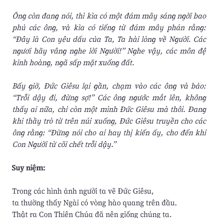
Ông còn đang nói, thì kìa có một đám mây sáng ngời bao
phủ các ông, và kìa có tiếng từ đám mây phán rằng:
“Ðây là Con yêu dấu của Ta, Ta hài lòng về Người. Các
ngươi hãy vâng nghe lời Người!” Nghe vậy, các môn đệ
kinh hoàng, ngã sấp mặt xuống đất.
Bấy giờ, Ðức Giêsu lại gần, chạm vào các ông và bảo:
“Trỗi dậy đi, đừng sợ!” Các ông ngước mắt lên, không
thấy ai nữa, chỉ còn một mình Ðức Giêsu mà thôi. Ðang
khi thầy trò từ trên núi xuống, Ðức Giêsu truyền cho các
ông rằng: “Ðừng nói cho ai hay thị kiến ấy, cho đến khi
Con Người từ cõi chết trỗi dậy.”
Suy niệm:
Trong các hình ảnh người ta vẽ Ðức Giêsu,
ta thường thấy Ngài có vòng hào quang trên đầu.
Thật ra Con Thiên Chúa đã nên giống chúng ta.