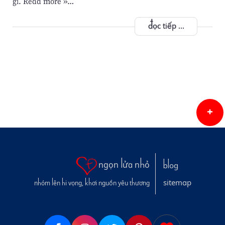
gì. Read more »…
đọc tiếp ...
ngọn lửa nhỏ
blog
sitemap
nhóm lên hi vọng, khơi nguồn yêu thương