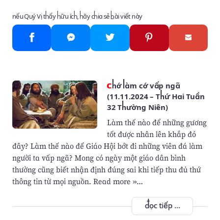
nếu Quý Vị thấy hữu ích, hãy chia sẻ bài viết này
Chớ làm cớ vấp ngã
(11.11.2024 – Thứ Hai Tuần
32 Thường Niên)
Làm thế nào để những gương
tốt được nhân lên khắp đó
đây? Làm thế nào để Giáo Hội bớt đi những viên đá làm
người ta vấp ngã? Mong có ngày một giáo dân bình
thường cũng biết nhận định đúng sai khi tiếp thu đủ thứ
thông tin từ mọi nguồn. Read more »…
đọc tiếp ...