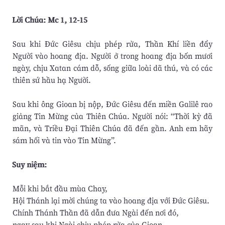
Lời Chúa: Mc 1, 12-15
Sau khi Ðức Giêsu chịu phép rửa, Thần Khí liền đẩy
Người vào hoang địa. Người ở trong hoang địa bốn mươi
ngày, chịu Xatan cám dỗ, sống giữa loài dã thú, và có các
thiên sứ hầu hạ Người.
Sau khi ông Gioan bị nộp, Ðức Giêsu đến miền Galilê rao
giảng Tin Mừng của Thiên Chúa. Người nói: “Thời kỳ đã
mãn, và Triều Ðại Thiên Chúa đã đến gần. Anh em hãy
sám hối và tin vào Tin Mừng”.
Suy niệm:
Mỗi khi bắt đầu mùa Chay,
Hội Thánh lại mời chúng ta vào hoang địa với Ðức Giêsu.
Chính Thánh Thần đã dẫn đưa Ngài đến nơi đó,
ngay sau khi Ngài chịu phép rửa của Gioan