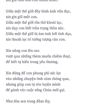
Giữa một thế giới đầy hình ảnh vẩn đục,
xin gìn giữ mắt con.
Giữa một thế giới tôn thờ khoái lạc,
xin dạy con biết trân trọng thân xác.
Giữa một thế giới bị ám ảnh bởi tình dục,
xin thanh lọc trí tưởng tượng của con.
Xin nâng con lên cao
vượt qua những thèm muốn chiếm đoạt,
để biết tự hiến trong yêu thương.
Xin đừng để con phung phí sức lực
vào những chuyện tình cảm chóng qua,
nhưng giúp con tự rèn luyện mình
để gánh vác cuộc sống Chúa mời gọi.
Như đóa sen trong đầm lầy,