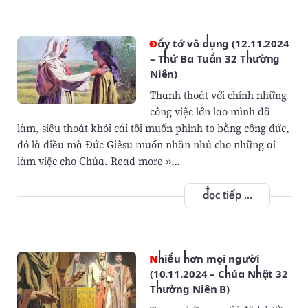
Đầy tớ vô dụng (12.11.2024
– Thứ Ba Tuần 32 Thường
Niên)
Thanh thoát với chính những
công việc lớn lao mình đã
làm, siêu thoát khỏi cái tôi muốn phình to bằng công đức,
đó là điều mà Đức Giêsu muốn nhắn nhủ cho những ai
làm việc cho Chúa. Read more »…
đọc tiếp ...
Nhiều hơn mọi người
(10.11.2024 – Chúa Nhật 32
Thường Niên B)