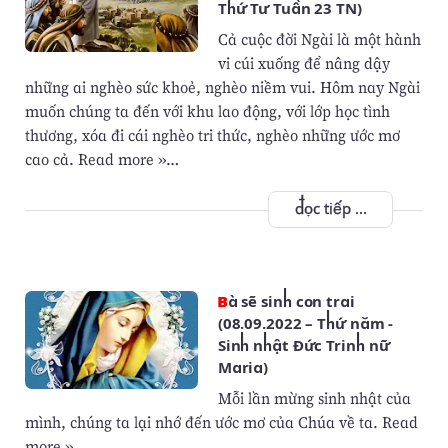
Thứ Tư Tuần 23 TN)
Cả cuộc đời Ngài là một hành
vi cúi xuống để nâng dậy
những ai nghèo sức khoẻ, nghèo niềm vui. Hôm nay Ngài
muốn chúng ta đến với khu lao động, với lớp học tình
thương, xóa đi cái nghèo tri thức, nghèo những ước mơ
cao cả. Read more »…
đọc tiếp ...
Bà sẽ sinh con trai
(08.09.2022 – Thứ năm -
Sinh nhật Đức Trinh nữ
Maria)
Mỗi lần mừng sinh nhật của
mình, chúng ta lại nhớ đến ước mơ của Chúa về ta. Read
more »…