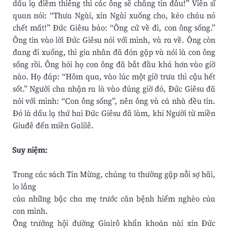
dấu lạ điềm thiêng thì các ông sẽ chẳng tin đâu!” Viên sĩ
quan nói: “Thưa Ngài, xin Ngài xuống cho, kẻo cháu nó
chết mất!” Đức Giêsu bảo: “Ông cứ về đi, con ông sống.”
Ông tin vào lời Đức Giêsu nói với mình, và ra về. Ông còn
đang đi xuống, thì gia nhân đã đón gặp và nói là con ông
sống rồi. Ông hỏi họ con ông đã bắt đầu khá hơn vào giờ
nào. Họ đáp: “Hôm qua, vào lúc một giờ trưa thì cậu hết
sốt.” Người cha nhận ra là vào đúng giờ đó, Đức Giêsu đã
nói với mình: “Con ông sống”, nên ông và cả nhà đều tin.
Đó là dấu lạ thứ hai Đức Giêsu đã làm, khi Người từ miền
Giuđê đến miền Galilê.
Suy niệm:
Trong các sách Tin Mừng, chúng ta thường gặp nỗi sợ hãi,
lo lắng
của những bậc cha mẹ trước căn bệnh hiểm nghèo của
con mình.
Ông trưởng hội đường Giairô khẩn khoản nài xin Đức