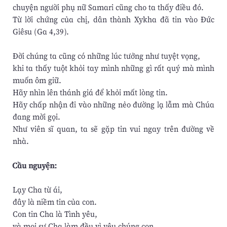
chuyện người phụ nữ Samari cũng cho ta thấy điều đó.
Từ lời chứng của chị, dân thành Xykha đã tin vào Đức
Giêsu (Ga 4,39).
Đời chúng ta cũng có những lúc tưởng như tuyệt vọng,
khi ta thấy tuột khỏi tay mình những gì rất quý mà mình
muốn ôm giữ.
Hãy nhìn lên thánh giá để khỏi mất lòng tin.
Hãy chấp nhận đi vào những nẻo đường lạ lẫm mà Chúa
đang mời gọi.
Như viên sĩ quan, ta sẽ gặp tin vui ngay trên đường về
nhà.
Cầu nguyện:
Lạy Cha từ ái,
đây là niềm tin của con.
Con tin Cha là Tình yêu,
và mọi sự Cha làm đều vì yêu chúng con.