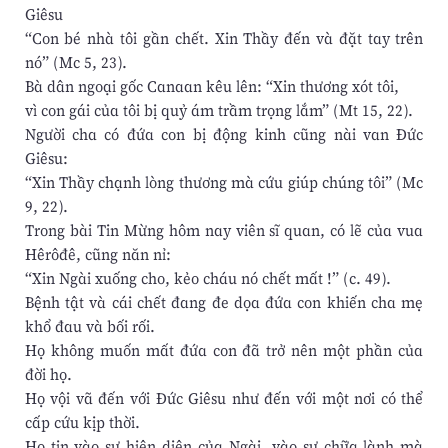
Giêsu
“Con bé nhà tôi gần chết. Xin Thầy đến và đặt tay trên
nó” (Mc 5, 23).
Bà dân ngoại gốc Canaan kêu lên: “Xin thương xót tôi,
vì con gái của tôi bị quỷ ám trầm trọng lắm” (Mt 15, 22).
Người cha có đứa con bị động kinh cũng nài van Đức
Giêsu:
“Xin Thầy chạnh lòng thương mà cứu giúp chúng tôi” (Mc
9, 22).
Trong bài Tin Mừng hôm nay viên sĩ quan, có lẽ của vua
Hêrôđê, cũng năn nỉ:
“Xin Ngài xuống cho, kẻo cháu nó chết mất !” (c. 49).
Bệnh tật và cái chết đang đe dọa đứa con khiến cha mẹ
khổ đau và bối rối.
Họ không muốn mất đứa con đã trở nên một phần của
đời họ.
Họ vội vã đến với Đức Giêsu như đến với một nơi có thể
cấp cứu kịp thời.
Họ tin vào sự hiện diện của Ngài, vào sự chữa lành mà