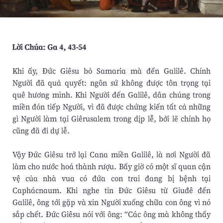
Lời Chúa: Ga 4, 43-54
Khi ấy, Đức Giêsu bỏ Samaria mà đến Galilê. Chính
Người đã quả quyết: ngôn sứ không được tôn trọng tại
quê hương mình. Khi Người đến Galilê, dân chúng trong
miền đón tiếp Người, vì đã được chứng kiến tất cả những
gì Người làm tại Giêrusalem trong dịp lễ, bởi lẽ chính họ
cũng đã đi dự lễ.
Vậy Đức Giêsu trở lại Cana miền Galilê, là nơi Người đã
làm cho nước hoá thành rượu. Bấy giờ có một sĩ quan cận
vệ của nhà vua có đứa con trai đang bị bệnh tại
Caphácnaum. Khi nghe tin Đức Giêsu từ Giuđê đến
Galilê, ông tới gặp và xin Người xuống chữa con ông vì nó
sắp chết. Đức Giêsu nói với ông: “Các ông mà không thấy