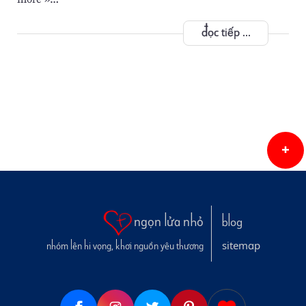
đọc tiếp ...
ngọn lửa nhỏ
blog
sitemap
nhóm lên hi vọng, khơi nguồn yêu thương