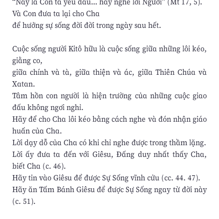
“Này là Con ta yêu dấu… hãy nghe lời Người” (Mt 17, 5).
Và Con đưa ta lại cho Cha
để hưởng sự sống đời đời trong ngày sau hết.
Cuộc sống người Kitô hữu là cuộc sống giữa những lôi kéo,
giằng co,
giữa chính và tà, giữa thiện và ác, giữa Thiên Chúa và
Xatan.
Tâm hồn con người là hiện trường của những cuộc giao
đấu không ngơi nghỉ.
Hãy để cho Cha lôi kéo bằng cách nghe và đón nhận giáo
huấn của Cha.
Lời dạy dỗ của Cha có khi chỉ nghe được trong thầm lặng.
Lời ấy đưa ta đến với Giêsu, Đấng duy nhất thấy Cha,
biết Cha (c. 46).
Hãy tin vào Giêsu để được Sự Sống vĩnh cửu (cc. 44. 47).
Hãy ăn Tấm Bánh Giêsu để được Sự Sống ngay từ đời này
(c. 51).