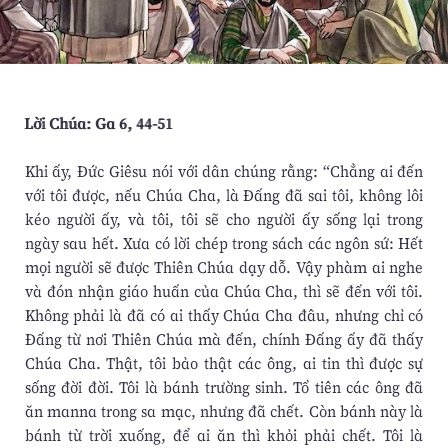
Lời Chúa: Ga 6, 44-51
Khi ấy, Đức Giêsu nói với dân chúng rằng: “Chẳng ai đến
với tôi được, nếu Chúa Cha, là Ðấng đã sai tôi, không lôi
kéo người ấy, và tôi, tôi sẽ cho người ấy sống lại trong
ngày sau hết. Xưa có lời chép trong sách các ngôn sứ: Hết
mọi người sẽ được Thiên Chúa dạy dỗ. Vậy phàm ai nghe
và đón nhận giáo huấn của Chúa Cha, thì sẽ đến với tôi.
Không phải là đã có ai thấy Chúa Cha đâu, nhưng chỉ có
Ðấng từ nơi Thiên Chúa mà đến, chính Ðấng ấy đã thấy
Chúa Cha. Thật, tôi bảo thật các ông, ai tin thì được sự
sống đời đời. Tôi là bánh trường sinh. Tổ tiên các ông đã
ăn manna trong sa mạc, nhưng đã chết. Còn bánh này là
bánh từ trời xuống, để ai ăn thì khỏi phải chết. Tôi là