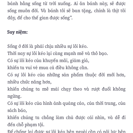
bánh hằng sống từ trời xuống. Ai ăn bánh này, sẽ được
sống muôn đời. Và bánh tôi sẽ ban tặng, chính là thịt tôi
đây, để cho thế gian được sống”.
Suy niệm:
Sống ở đời là phải chịu nhiều sự lôi kéo.
Thời nay sự lôi kéo lại càng mạnh mẽ và thô bạo.
Có sự lôi kéo của khuyến mãi, giảm giá,
khiến ta vui vẻ mua cả điều không cần.
Có sự lôi kéo của những sản phẩm thuộc đời mới hơn,
nhiều chức năng hơn,
khiến chúng ta mê mải chạy theo và rượt đuổi không
ngừng.
Có sự lôi kéo của hình ảnh quảng cáo, của thời trang, của
sách báo,
khiến chúng ta chẳng làm chủ được cái nhìn, và dễ đi
đến chỗ phạm tội.
Để chống lại được sự lôi kéo bên ngoài cần có nội lực bên