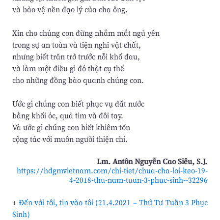
và bảo vệ nền đạo lý của cha ông.
Xin cho chúng con đừng nhắm mắt ngủ yên
trong sự an toàn và tiện nghi vật chất,
nhưng biết trăn trở trước nỗi khổ đau,
và làm một điều gì đó thật cụ thể
cho những đồng bào quanh chúng con.
Ước gì chúng con biết phục vụ đất nước
bằng khối óc, quả tim và đôi tay.
Và ước gì chúng con biết khiêm tốn
cộng tác với muôn người thiện chí.
Lm. Antôn Nguyễn Cao Siêu, S.J.
https://hdgmvietnam.com/chi-tiet/chua-cha-loi-keo-19-
4-2018-thu-nam-tuan-3-phuc-sinh--32296
+
Đến với tôi, tin vào tôi (21.4.2021 – Thứ Tư Tuần 3 Phục
Sinh)