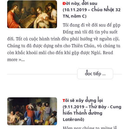
Đời này, đời sau
(10.11.2019 – Chúa Nhật 32
TN, năm C)
Tôi đang đi về đời sau để gặp
Ðấng mà tôi đã tin yêu suốt
đời. Tất cả cuộc hành trình đều phải hướng về nguồn cội.
Chúng ta đã được dựng nên cho Thiên Chúa, và chúng ta
còn khắc khoải mãi cho đến khi gặp được Ngài. Read
more »…
đọc tiếp ...
Tôi sẽ xây dựng lại
(9.11.2019 – Thứ Bảy - Cung
hiến Thánh đường
Latêranô)
Hôm nay chúng ta mừng lễ