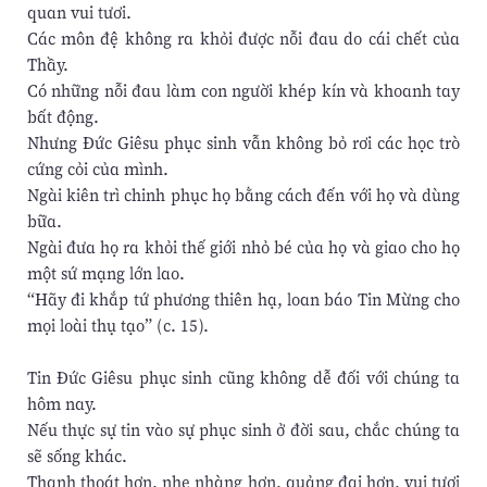
quan vui tươi.
Các môn đệ không ra khỏi được nỗi đau do cái chết của
Thầy.
Có những nỗi đau làm con người khép kín và khoanh tay
bất động.
Nhưng Đức Giêsu phục sinh vẫn không bỏ rơi các học trò
cứng cỏi của mình.
Ngài kiên trì chinh phục họ bằng cách đến với họ và dùng
bữa.
Ngài đưa họ ra khỏi thế giới nhỏ bé của họ và giao cho họ
một sứ mạng lớn lao.
“Hãy đi khắp tứ phương thiên hạ, loan báo Tin Mừng cho
mọi loài thụ tạo” (c. 15).
Tin Đức Giêsu phục sinh cũng không dễ đối với chúng ta
hôm nay.
Nếu thực sự tin vào sự phục sinh ở đời sau, chắc chúng ta
sẽ sống khác.
Thanh thoát hơn, nhẹ nhàng hơn, quảng đại hơn, vui tươi