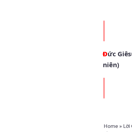
Đức Giêsu về quê (30.7.2021 – Thứ Sáu Tuần 17 Thường
niên)
Home
»
Lời