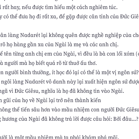
i rất hay, nếu được tìm hiểu một cách nghiêm túc.
 có thể đưa họ đi rất xa, để gặp được căn tính của Đức Giê
 dân làng Nadarét lại không quên được nghề nghiệp của ch
 rõ họ hàng gần xa của Ngài là mẹ và các anh chị.
ể tên từng anh chị em của Ngài, vì đều là bà con lối xóm (c
à người mà họ biết quá rõ từ thuở ấu thơ.
 người bình thường, ít học đó lại có thể là một vị ngôn sứ?
 ngôi làng Nadarét vô danh này lại xuất hiện ngôn sứ đượ
ngã vì Đức Giêsu, nghĩa là họ đã không tin vào Ngài.
n gũi của họ về Ngài lại trở nên thành kiến
hông thể tiến sâu hơn vào mầu nhiệm con người Đức Giêsu
 hương của Ngài đã không trả lời được câu hỏi: Bởi đâu…?
ười là một mầu nhiệm mà ta phải khám phá mãi.