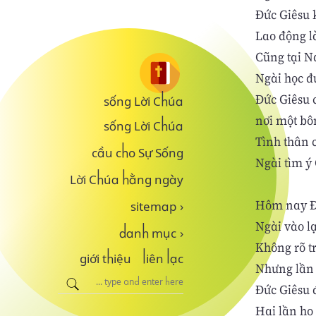
Đức Giêsu k
Lao động l
Cũng tại N
Ngài học đ
Đức Giêsu 
sống Lời Chúa
nơi một bô
sống Lời Chúa
Tình thân 
cầu cho Sự Sống
Ngài tìm ý
Lời Chúa hằng ngày
Hôm nay Đức
sitemap
›
Ngài vào l
danh mục
›
Không rõ t
giới thiệu
liên lạc
Nhưng lần n
Đức Giêsu 
Hai lần họ 