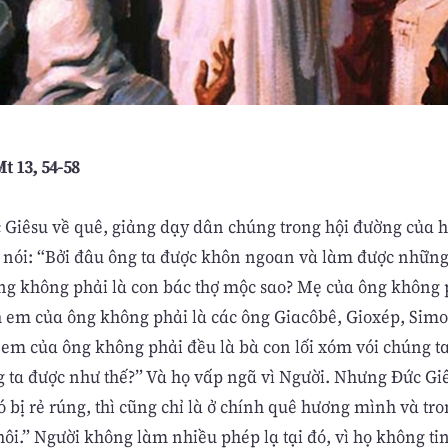
t 13, 54-58
c Giêsu về quê, giảng dạy dân chúng trong hội đường của h
à nói: “Bởi đâu ông ta được khôn ngoan và làm được những
ng không phải là con bác thợ mộc sao? Mẹ của ông không 
 em của ông không phải là các ông Giacôbê, Gioxép, Sim
ị em của ông không phải đều là bà con lối xóm vói chúng t
g ta được như thế?” Và họ vấp ngã vì Người. Nhưng Ðức Gi
 bị rẻ rúng, thì cũng chỉ là ở chính quê hương mình và tro
ôi.” Người không làm nhiều phép lạ tại đó, vì họ không tin