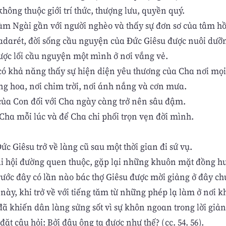
hông thuộc giới trí thức, thượng lưu, quyền quý.
àm Ngài gần với người nghèo và thấy sự đơn sơ của tâm hồ
adarét, đời sống cầu nguyện của Đức Giêsu được nuôi dưỡ
ược lối cầu nguyện một mình ở nơi vắng vẻ.
có khả năng thấy sự hiện diện yêu thương của Cha nơi mọi
ng hoa, nơi chim trời, nơi ánh nắng và cơn mưa.
của Con đối với Cha ngày càng trở nên sâu đậm.
 Cha mỗi lúc và để Cha chi phối trọn vẹn đời mình.
 Giêsu trở về làng cũ sau một thời gian đi sứ vụ.
ại hội đường quen thuộc, gặp lại những khuôn mặt đồng h
rước đây có lần nào bác thợ Giêsu được mời giảng ở đây ch
ày, khi trở về với tiếng tăm từ những phép lạ làm ở nơi k
đã khiến dân làng sửng sốt vì sự khôn ngoan trong lời giản
đặt câu hỏi: Bởi đâu ông ta được như thế? (cc. 54. 56).