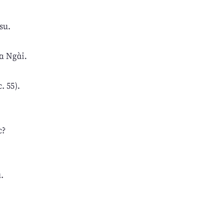
su.
a Ngài.
. 55).
c?
.