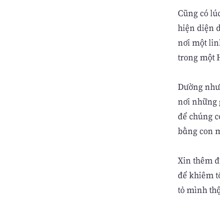
Cũng có lú
hiện diện
nơi một li
trong một 
Dường như
nơi những g
để chúng c
bằng con m
Xin thêm đ
để khiêm t
tỏ mình th