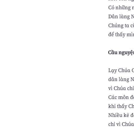
Có những m
Dân làng N
Chúng ta cũ
để thấy mì
Cầu nguyệ
Lạy Chúa G
dân làng N
vì Chúa chỉ
Các môn đệ
khi thấy Ch
Nhiều kẻ đ
chỉ vì Chú