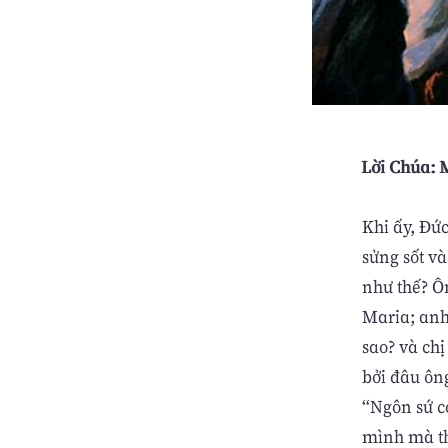
Lời Chúa: M
Khi ấy, Đứ
sửng sốt v
như thế? Ô
Maria; anh
sao? và ch
bởi đâu ôn
“Ngôn sứ có
mình mà th