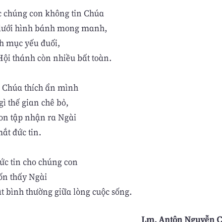
c chúng con không tin Chúa
 dưới hình bánh mong manh,
nh mục yếu đuối,
Hội thánh còn nhiều bất toàn.
 Chúa thích ẩn mình
ì thế gian chê bỏ,
on tập nhận ra Ngài
ắt đức tin.
ức tin cho chúng con
ốn thấy Ngài
ật bình thường giữa lòng cuộc sống.
Lm. Antôn Nguyễn Ca