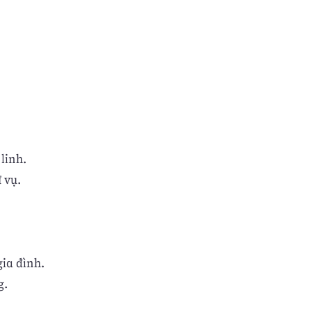
 linh.
 vụ.
ia đình.
g.