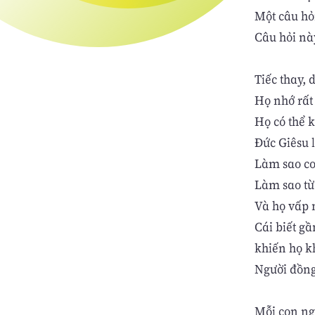
Một câu hỏ
Câu hỏi này
Tiếc thay,
Họ nhớ rất
Họ có thể k
Đức Giêsu l
Làm sao con
Làm sao từ
Và họ vấp 
Cái biết gầ
khiến họ k
Người đồng
Mỗi con ng