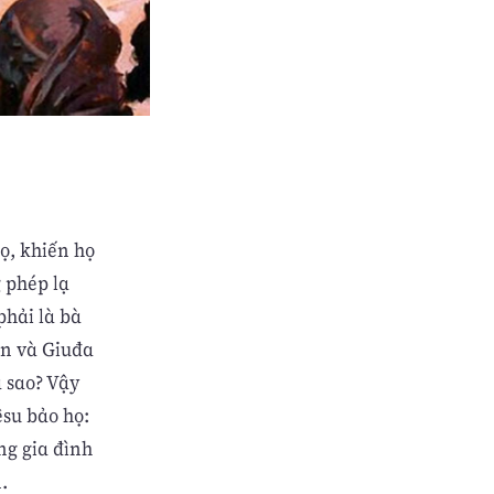
ọ, khiến họ
 phép lạ
phải là bà
on và Giuđa
a sao? Vậy
êsu bảo họ:
ng gia đình
.