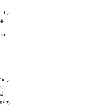
n họ.
ng.
 sự,
ương.
ưa.
hác,
g dạy.