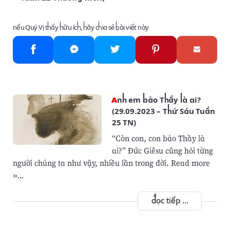
nếu Quý Vị thấy hữu ích, hãy chia sẻ bài viết này
Anh em bảo Thầy là ai?
(29.09.2023 – Thứ Sáu Tuần
25 TN)
“Còn con, con bảo Thầy là
ai?” Đức Giêsu cũng hỏi từng
người chúng ta như vậy, nhiều lần trong đời. Read more
»…
đọc tiếp ...