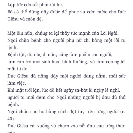
Lập tức cơn sốt phải rút lui.
Bà có thể đứng dậy được để phục vụ cơm nước cho Đức
Giêsu và môn đệ.
Một lần nữa, chúng ta lại thấy sức mạnh của Lời Ngài.
Ngài chữa bệnh cho người phụ nữ chỉ bằng một lời ra
lệnh.
Bệnh tật, dù nhẹ đi nữa, cũng làm phiền con người,
làm cản trở mọi sinh hoạt bình thường, và làm con người
mất tự do.
Đức Giêsu đã nâng dậy một người đang nằm, mất sức
làm việc.
Khi mặt trời lặn, lúc đã hết ngày sa-bát là ngày lễ nghỉ,
người ta mới đem cho Ngài những người bị đau đủ thứ
bệnh.
Ngài chữa cho họ bằng cách đặt tay trên từng người (c.
40).
Đức Giêsu cúi xuống và chạm vào nỗi đau của từng thân
xác.