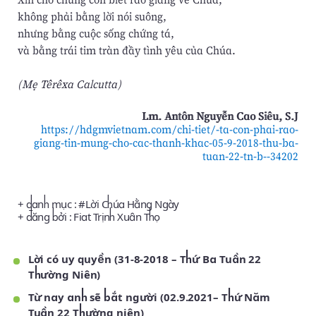
không phải bằng lời nói suông,
nhưng bằng cuộc sống chứng tá,
và bằng trái tim tràn đầy tình yêu của Chúa.
(Mẹ Têrêxa Calcutta)
Lm. Antôn Nguyễn Cao Siêu, S.J
https://hdgmvietnam.com/chi-tiet/-ta-con-phai-rao-
giang-tin-mung-cho-cac-thanh-khac-05-9-2018-thu-ba-
tuan-22-tn-b--34202
+ danh mục : #
Lời Chúa Hằng Ngày
+ đăng bởi :
Fiat Trịnh Xuân Thọ
Lời có uy quyền (31-8-2018 – Thứ Ba Tuần 22
Thường Niên)
Từ nay anh sẽ bắt người (02.9.2021– Thứ Năm
Tuần 22 Thường niên)