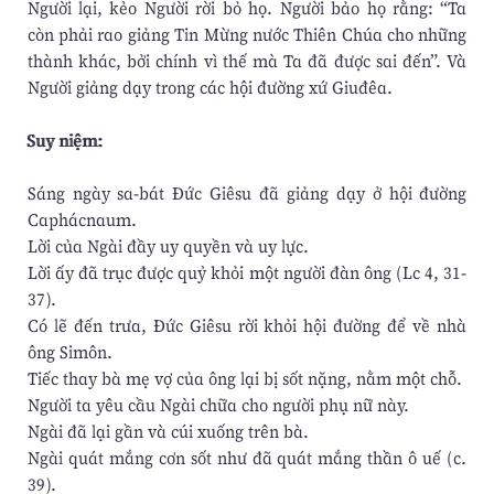
Người lại, kẻo Người rời bỏ họ. Người bảo họ rằng: “Ta
còn phải rao giảng Tin Mừng nước Thiên Chúa cho những
thành khác, bởi chính vì thế mà Ta đã được sai đến”. Và
Người giảng dạy trong các hội đường xứ Giuđêa.
Suy niệm:
Sáng ngày sa-bát Đức Giêsu đã giảng dạy ở hội đường
Caphácnaum.
Lời của Ngài đầy uy quyền và uy lực.
Lời ấy đã trục được quỷ khỏi một người đàn ông (Lc 4, 31-
37).
Có lẽ đến trưa, Đức Giêsu rời khỏi hội đường để về nhà
ông Simôn.
Tiếc thay bà mẹ vợ của ông lại bị sốt nặng, nằm một chỗ.
Người ta yêu cầu Ngài chữa cho người phụ nữ này.
Ngài đã lại gần và cúi xuống trên bà.
Ngài quát mắng cơn sốt như đã quát mắng thần ô uế (c.
39).