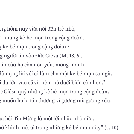
ng hôm nay vừa nói đến trẻ nhỏ,
n những kẻ bé mọn trong cộng đoàn.
g kẻ bé mọn trong cộng đoàn ?
 người tin vào Đức Giêsu (Mt 18, 6),
tin của họ còn non yếu, mong manh.
đã nặng lời với ai làm cho một kẻ bé mọn sa ngã.
i đá lớn vào cổ và ném nó dưới biển còn hơn.”
c Giêsu quý những kẻ bé mọn trong cộng đoàn.
 muốn họ bị tổn thương vì gương mù gương xấu.
ủa bài Tin Mừng là một lời nhắc nhở nữa.
ớ khinh một ai trong những kẻ bé mọn này” (c. 10).