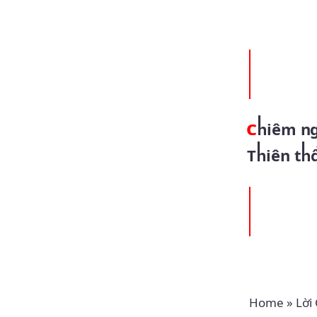
Chiêm ngưỡng nhan Cha (02.10.2021 – Thứ Bảy 26 TN - Các
Thiên th
Home
»
Lời