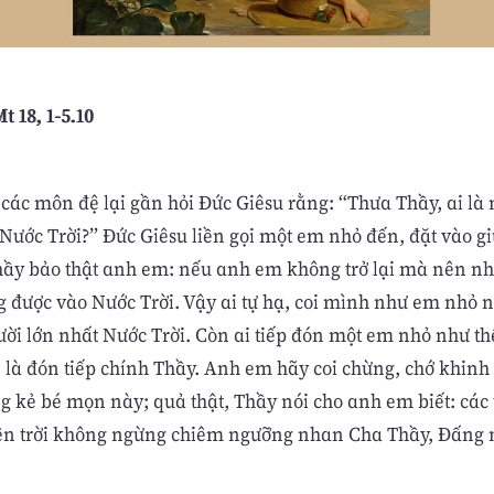
t 18, 1-5.10
, các môn đệ lại gần hỏi Ðức Giêsu rằng: “Thưa Thầy, ai là 
 Nước Trời?” Ðức Giêsu liền gọi một em nhỏ đến, đặt vào g
hầy bảo thật anh em: nếu anh em không trở lại mà nên nh
ng được vào Nước Trời. Vậy ai tự hạ, coi mình như em nhỏ n
ười lớn nhất Nước Trời. Còn ai tiếp đón một em nhỏ như th
 là đón tiếp chính Thầy. Anh em hãy coi chừng, chớ khinh
g kẻ bé mọn này; quả thật, Thầy nói cho anh em biết: các 
rên trời không ngừng chiêm ngưỡng nhan Cha Thầy, Ðấng 