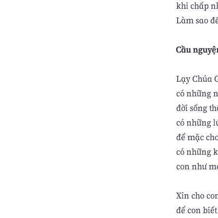
khi chấp n
Làm sao để
Cầu nguyệ
Lạy Chúa G
có những n
đời sống th
có những l
để mặc cho
có những k
con như mả
Xin cho co
để con biết