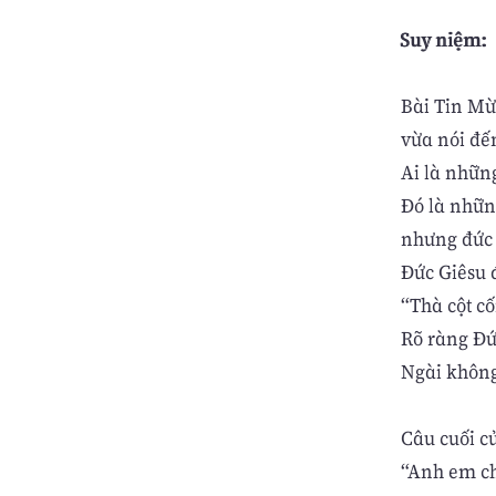
Suy niệm:
Bài Tin Mừ
vừa nói đế
Ai là nhữn
Đó là những
nhưng đức 
Đức Giêsu 
“Thà cột cố
Rõ ràng Đứ
Ngài không
Câu cuối c
“Anh em ch