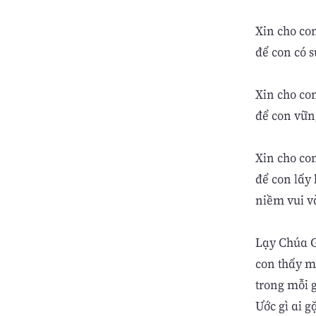
Xin cho co
để con có 
Xin cho co
để con vữn
Xin cho co
để con lấy 
niềm vui v
Lạy Chúa G
con thấy 
trong mỗi g
Ước gì ai g