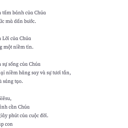
n tấm bánh của Chúa
sức mà dấn bước.
n Lời của Chúa
g một niềm tin.
n sự sống của Chúa
lại niềm hăng say và sự tươi tắn,
à sáng tạo.
iêsu,
mình cần Chúa
iây phút của cuộc đời.
ặp con