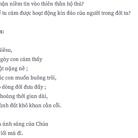
hận niềm tin vào thiên thần hộ thủ?
 ta cảm được hoạt động kín đáo của người trong đời ta?
n:
iêsu,
gày con cảm thấy
ật nặng nề ;
úc con muốn buông trôi,
 dòng đời đưa đẩy ;
hoảng thời gian dài,
nh đất khô khan cằn cỗi.
n ánh sáng của Chúa
 lối mà đi.