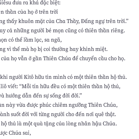
iêsu đưa ra khá đặc biệt:
ên thần của họ ở trên trời
g thấy khuôn mặt của Cha Thầy, Đấng ngự trên trời.”
ay cả những người bé mọn cũng có thiên thần riêng.
ọn có thể lầm lạc, sa ngã,
g vì thế mà họ bị coi thường hay khinh miệt.
 của họ vẫn ở gần Thiên Chúa để chuyển cầu cho họ.
 khi người Kitô hữu tin mình có một thiên thần hộ thủ.
iô viết: “Mỗi tín hữu đều có một thiên thần hộ thủ,
và hướng dẫn đến sự sống đời đời.”
hần này vừa được phúc chiêm ngưỡng Thiên Chúa,
nh suốt đời với từng người cho đến nơi quê thật.
 hộ thủ là một quà tặng của lòng nhân hậu Chúa.
ược Chúa sai,