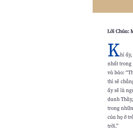
Lời Chúa: M
K
hi ấy
nhất trong
và bảo: “T
thì sẽ chẳ
ấy sẽ là ng
danh Thầy,
trong nhữn
của họ ở t
trời.”