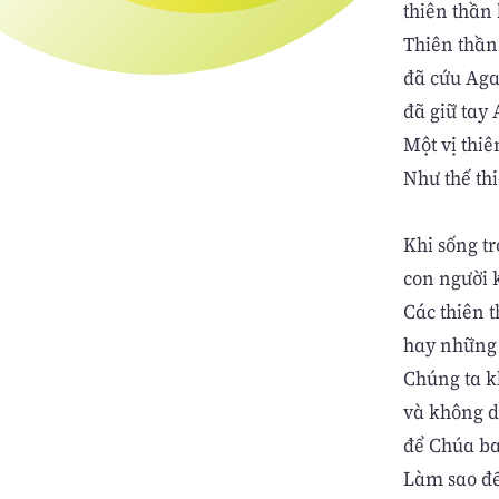
thiên thần 
Thiên thần 
đã cứu Agar
đã giữ tay 
Một vị thiê
Như thế th
Khi sống t
con người k
Các thiên t
hay những 
Chúng ta kh
và không d
để Chúa ba
Làm sao để