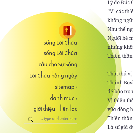
Lý do Đức G
“Vì các thi
không ngừn
Như thế ng
Người bé m
sống Lời Chúa
nhưng khôn
sống Lời Chúa
Thiên thần
cầu cho Sự Sống
Thật thú vị
Lời Chúa hằng ngày
Thánh Basil
sitemap
›
để bảo trợ 
danh mục
›
Vị thiên t
vừa đồng hà
giới thiệu
liên lạc
Thiên thần
Là sứ giả đ