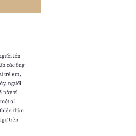
người lớn
iữa các ông
ư trẻ em,
ày, người
ế này vì
 một ai
thiên thần
ngự trên