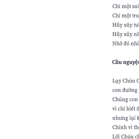
Chỉ một sa
Chỉ một tr
Hãy xây tư
Hãy xây nh
Nhờ đó nhữ
Cầu nguyệ
Lạy Chúa G
con đường d
Chúng con 
vì chỉ biết
nhưng lại 
Chính vì th
Lời Chúa c