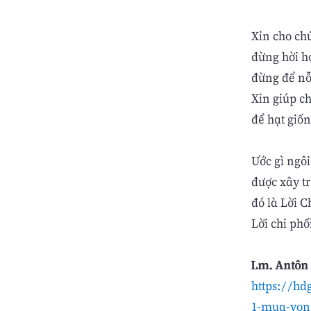
Xin cho ch
đừng hời h
đừng để nỗ
Xin giúp c
để hạt giốn
Ước gì ngô
được xây t
đó là Lời C
Lời chi phố
Lm. Antôn 
https://hd
1-mua-vong