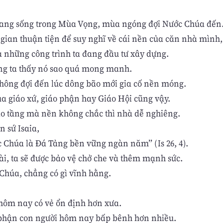
ang sống trong Mùa Vọng, mùa ngóng đợi Nước Chúa đến
i gian thuận tiện để suy nghĩ về cái nền của căn nhà mình,
a những công trình ta đang đầu tư xây dựng.
ng ta thấy nó sao quá mong manh.
hông đợi đến lúc dông bão mới gia cố nền móng.
a giáo xứ, giáo phận hay Giáo Hội cũng vậy.
o tầng mà nền không chắc thì nhà dễ nghiêng.
n sứ Isaia,
 Chúa là Đá Tảng bền vững ngàn năm” (Is 26, 4).
ài, ta sẽ được bảo vệ chở che và thêm mạnh sức.
Chúa, chẳng có gì vĩnh hằng.
hôm nay có vẻ ổn định hơn xưa.
 phận con người hôm nay bấp bênh hơn nhiều.