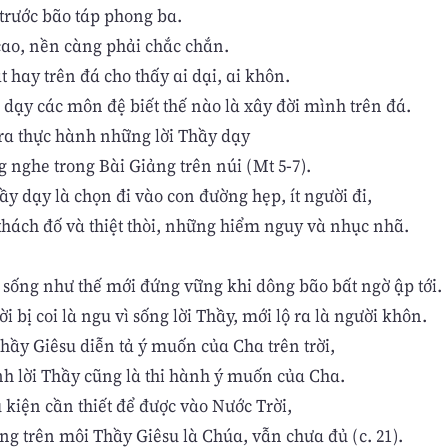
trước bão táp phong ba.
ao, nền càng phải chắc chắn.
t hay trên đá cho thấy ai dại, ai khôn.
 dạy các môn đệ biết thế nào là xây đời mình trên đá.
ra thực hành những lời Thầy dạy
 nghe trong Bài Giảng trên núi (Mt 5-7).
ầy dạy là chọn đi vào con đường hẹp, ít người đi,
thách đố và thiệt thòi, những hiểm nguy và nhục nhã.
 sống như thế mới đứng vững khi dông bão bất ngờ ập tới.
i bị coi là ngu vì sống lời Thầy, mới lộ ra là người khôn.
Thầy Giêsu diễn tả ý muốn của Cha trên trời,
nh lời Thầy cũng là thi hành ý muốn của Cha.
 kiện cần thiết để được vào Nước Trời,
ng trên môi Thầy Giêsu là Chúa, vẫn chưa đủ (c. 21).