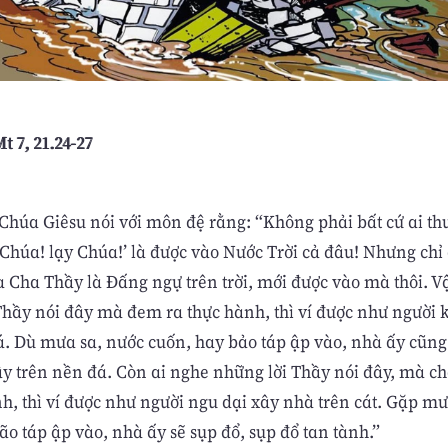
t 7, 21.24-27
 Chúa Giêsu nói với môn đệ rằng: “Không phải bất cứ ai th
Chúa! lạy Chúa!’ là được vào Nước Trời cả đâu! Nhưng chỉ 
 Cha Thầy là Ðấng ngự trên trời, mới được vào mà thôi. V
Thầy nói đây mà đem ra thực hành, thì ví được như người 
á. Dù mưa sa, nước cuốn, hay bảo táp ập vào, nhà ấy cũn
xây trên nền đá. Còn ai nghe những lời Thầy nói đây, mà 
nh, thì ví được như người ngu dại xây nhà trên cát. Gặp mư
o táp ập vào, nhà ấy sẽ sụp đổ, sụp đổ tan tành.”