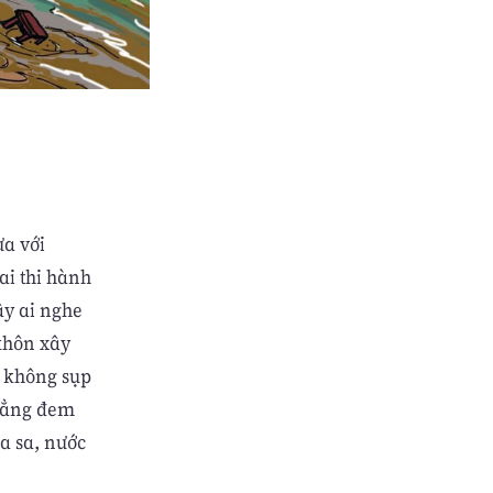
ưa với
ai thi hành
ậy ai nghe
khôn xây
g không sụp
chẳng đem
a sa, nước