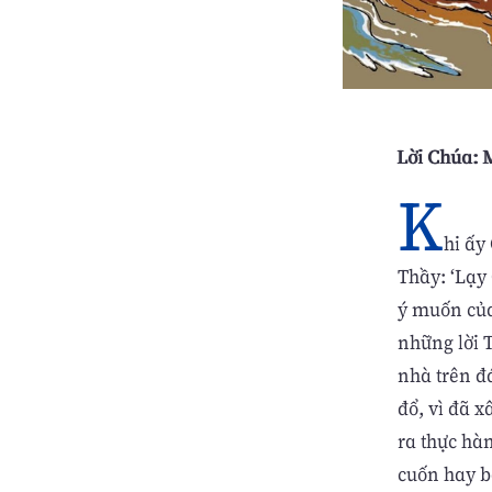
Lời Chúa: M
K
hi ấy
Thầy: ‘Lạy 
ý muốn của
những lời 
nhà trên đ
đổ, vì đã 
ra thực hà
cuốn hay bã