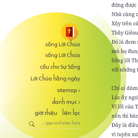
đứng được 
Nhà càng c
Xây trên cá
Thầy Giêsu
Đó là đem 
sống Lời Chúa
mà họ đang
sống Lời Chúa
Sống lời Th
cầu cho Sự Sống
với những 
Lời Chúa hằng ngày
Chỉ ai dám
sitemap
›
Lúc ấy ngườ
danh mục
›
Vì lời của 
giới thiệu
liên lạc
nên thi hà
Đây là điều
vì tuyên xư