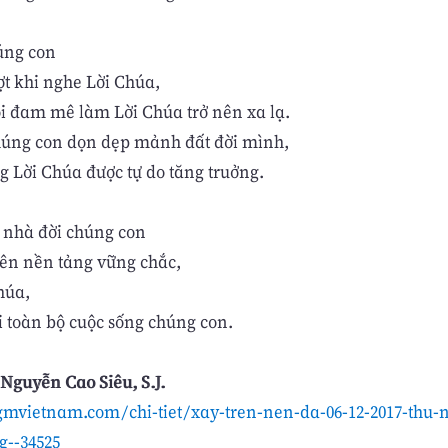
úng con
ợt khi nghe Lời Chúa,
i đam mê làm Lời Chúa trở nên xa lạ.
húng con dọn dẹp mảnh đất đời mình,
g Lời Chúa được tự do tăng truởng.
i nhà đời chúng con
rên nền tảng vững chắc,
húa,
i toàn bộ cuộc sống chúng con.
Nguyễn Cao Siêu, S.J.
gmvietnam.com/chi-tiet/xay-tren-nen-da-06-12-2017-thu
--34525