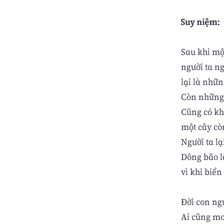
Suy niệm:
Sau khi mộ
người ta n
lại là nhữ
Còn những 
Cũng có kh
một cây cò
Người ta lạ
Dông bão l
vì khi biển
Đời con ng
Ai cũng mo