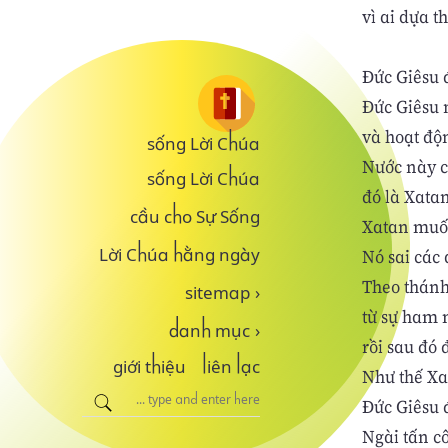
vì ai dựa t
Đức Giêsu 
Đức Giêsu 
và hoạt độ
sống Lời Chúa
Nước này có
sống Lời Chúa
đó là Xata
cầu cho Sự Sống
Xatan muốn
Nó sai các 
Lời Chúa hằng ngày
Theo thánh
sitemap
›
từ sự ham 
danh mục
›
rồi sau đó 
giới thiệu
liên lạc
Như thế Xa
Đức Giêsu 
Ngài tấn c