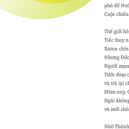
phá đổ Nướ
Cuộc chiến
Thế giới h
Tiếc thay n
Xatan chín
Nhưng Đức 
Người mạnh
Tước đoạt c
và trả lại
Hôm nay, C
Ngài không
và mời chú
Nhờ Thánh 