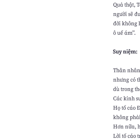
Quả thật, T
người sẽ đ
đời không b
ô uế ám”.
Suy niệm:
Thân nhân c
nhưng có t
dù trong th
Các kinh sư
Họ tố cáo 
không phải
Hơn nữa, h
Lời tố cáo 