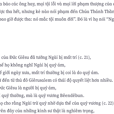
a bảo các ông hay, mọi tội lỗi và mọi lời phạm thượng của 
ược tha hết, nhưng kẻ nào nói phạm đến Chúa Thánh Thầ
ao giờ được tha: nó mắc tội muôn đời”. Ðó là vì họ nói “Ng
ủa Đức Giêsu đã tưởng Ngài bị mất trí (c. 21),
hể họ không nghĩ Ngài bị quỷ ám,
ế giới ngày xưa, mất trí thường bị coi là do quỷ ám.
 đến từ thủ đô Giêrusalem có thái độ quyết liệt hơn nhiều.
Đức Giêsu là người bị quỷ ám,
 quỷ thường, mà là quỷ vương Bêendêbun.
ọ cho rằng Ngài trừ quỷ nhờ dựa thế của quỷ vương (c. 22)
trên đây của những kinh sư thật là nghiêm trọng,