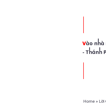
Vào nhà một người mạnh (24.01.2022 – Thứ Hai Tuần 3 TN
- Thánh 
Home
»
Lời