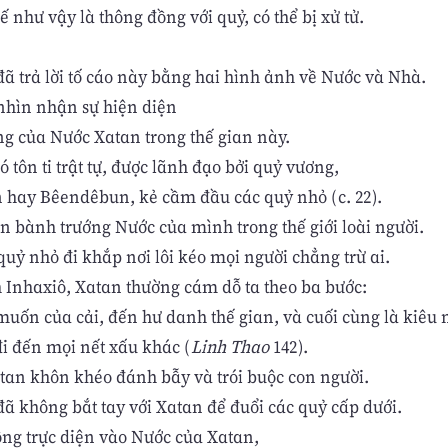
hế như vậy là thông đồng với quỷ, có thể bị xử tử.
đã trả lời tố cáo này bằng hai hình ảnh về Nước và Nhà.
nhìn nhận sự hiện diện
ng của Nước Xatan trong thế gian này.
 tôn ti trật tự, được lãnh đạo bởi quỷ vương,
n hay Bêendêbun, kẻ cầm đầu các quỷ nhỏ (c. 22).
 bành trướng Nước của mình trong thế giới loài người.
quỷ nhỏ đi khắp nơi lôi kéo mọi người chẳng trừ ai.
 Inhaxiô, Xatan thường cám dỗ ta theo ba bước:
muốn của cải, đến hư danh thế gian, và cuối cùng là kiêu 
đi đến mọi nết xấu khác (
Linh Thao
142).
tan khôn khéo đánh bẫy và trói buộc con người.
đã không bắt tay với Xatan để đuổi các quỷ cấp dưới.
ông trực diện vào Nước của Xatan,