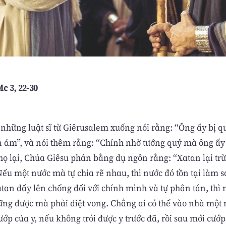
c 3, 22-30
, những luật sĩ từ Giêrusalem xuống nói rằng: “Ông ấy bị q
ám”, và nói thêm rằng: “Chính nhờ tướng quỷ mà ông ấy 
 họ lại, Chúa Giêsu phán bằng dụ ngôn rằng: “Xatan lại tr
Nếu một nước mà tự chia rẽ nhau, thì nước đó tồn tại làm 
tan dấy lên chống đối với chính mình và tự phân tán, thì
ững được mà phải diệt vong. Chẳng ai có thể vào nhà một
ớp của y, nếu không trói được y trước đã, rồi sau mới cướp