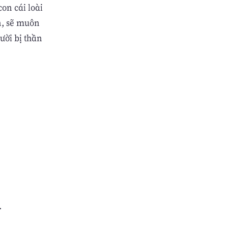
con cái loài
n, sẽ muôn
ười bị thần
.