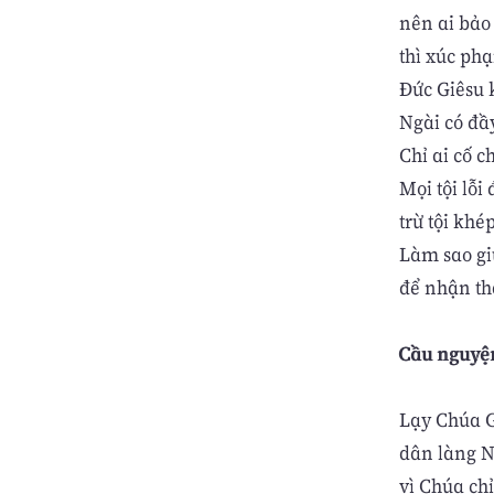
nên ai bảo
thì xúc ph
Đức Giêsu 
Ngài có đầ
Chỉ ai cố 
Mọi tội lỗi 
trừ tội khé
Làm sao g
để nhận th
Cầu nguyệ
Lạy Chúa G
dân làng N
vì Chúa chỉ