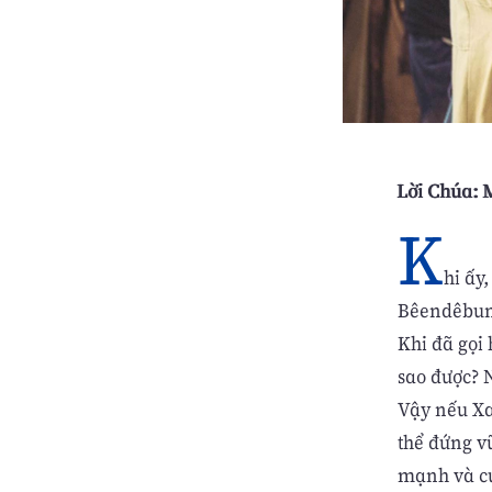
Lời Chúa: M
K
hi ấy
Bêendêbun 
Khi đã gọi
sao được? 
Vậy nếu Xa
thể đứng v
mạnh và cư