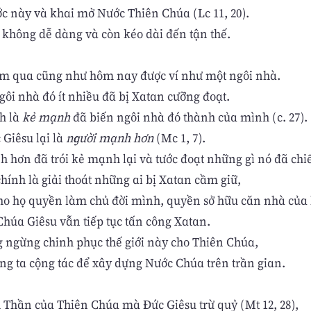
c này và khai mở Nước Thiên Chúa (Lc 11, 20).
 không dễ dàng và còn kéo dài đến tận thế.
ôm qua cũng như hôm nay được ví như một ngôi nhà.
gôi nhà đó ít nhiều đã bị Xatan cưỡng đoạt.
h là
kẻ mạnh
đã biến ngôi nhà đó thành của mình (c. 27).
Giêsu lại là
người mạnh hơn
(Mc 1, 7).
 hơn đã trói kẻ mạnh lại và tước đoạt những gì nó đã chi
hính là giải thoát những ai bị Xatan cầm giữ,
 cho họ quyền làm chủ đời mình, quyền sở hữu căn nhà của 
húa Giêsu vẫn tiếp tục tấn công Xatan.
 ngừng chinh phục thế giới này cho Thiên Chúa,
ng ta cộng tác để xây dựng Nước Chúa trên trần gian.
Thần của Thiên Chúa mà Đức Giêsu trừ quỷ (Mt 12, 28),