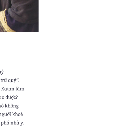
uỷ
trừ quỷ”.
ừ Xatan làm
sao được?
 nó không
 người khoẻ
 phá nhà y.