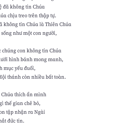
 đã không tin Chúa
úa chịu treo trên thập tự.
ã không tin Chúa là Thiên Chúa
a sống như một con người,
c chúng con không tin Chúa
 dưới hình bánh mong manh,
nh mục yếu đuối,
Hội thánh còn nhiều bất toàn.
 Chúa thích ẩn mình
ì thế gian chê bỏ,
on tập nhận ra Ngài
ắt đức tin.