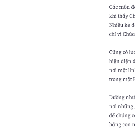
Các môn đệ
khi thấy Ch
Nhiều kẻ đ
chỉ vì Chú
Cũng có lú
hiện diện
nơi một li
trong một 
Dường như
nơi những g
để chúng c
bằng con m