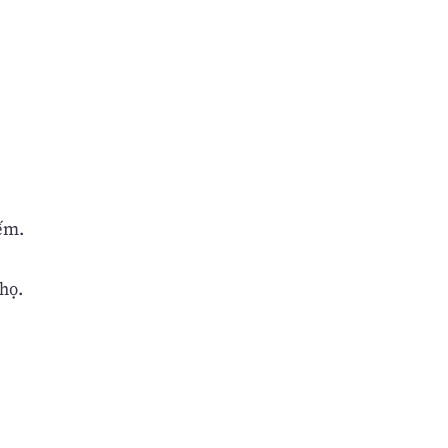
ếm.
họ.