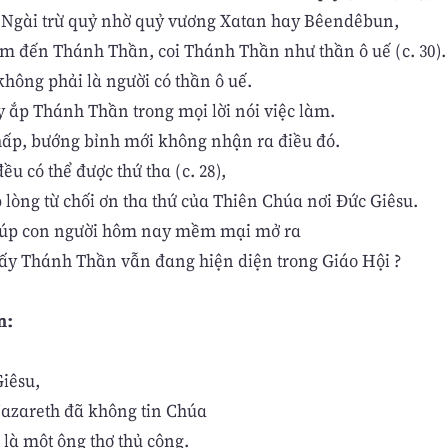
 Ngài trừ quỷ nhờ quỷ vương Xatan hay Bêendêbun,
ạm đến Thánh Thần, coi Thánh Thần như thần ô uế (c. 30).
không phải là người có thần ô uế.
y ắp Thánh Thần trong mọi lời nói việc làm.
chấp, bướng bỉnh mới không nhận ra điều đó.
đều có thể được thứ tha (c. 28),
p lòng từ chối ơn tha thứ của Thiên Chúa nơi Đức Giêsu.
iúp con người hôm nay mềm mại mở ra
ấy Thánh Thần vẫn đang hiện diện trong Giáo Hội ?
n:
iêsu,
azareth đã không tin Chúa
 là một ông thợ thủ công.