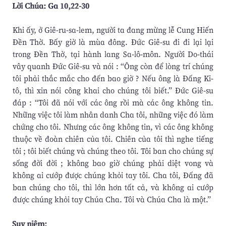
Lời Chúa: Ga 10,22-30
Khi ấy, ở Giê-ru-sa-lem, người ta đang mừng lễ Cung Hiến
Đền Thờ. Bấy giờ là mùa đông. Đức Giê-su đi đi lại lại
trong Đền Thờ, tại hành lang Sa-lô-môn. Người Do-thái
vây quanh Đức Giê-su và nói : “Ông còn để lòng trí chúng
tôi phải thắc mắc cho đến bao giờ ? Nếu ông là Đấng Ki-
tô, thì xin nói công khai cho chúng tôi biết.” Đức Giê-su
đáp : “Tôi đã nói với các ông rồi mà các ông không tin.
Những việc tôi làm nhân danh Cha tôi, những việc đó làm
chứng cho tôi. Nhưng các ông không tin, vì các ông không
thuộc về đoàn chiên của tôi. Chiên của tôi thì nghe tiếng
tôi ; tôi biết chúng và chúng theo tôi. Tôi ban cho chúng sự
sống đời đời ; không bao giờ chúng phải diệt vong và
không ai cướp được chúng khỏi tay tôi. Cha tôi, Đấng đã
ban chúng cho tôi, thì lớn hơn tất cả, và không ai cướp
được chúng khỏi tay Chúa Cha. Tôi và Chúa Cha là một.”
Suy niệm: