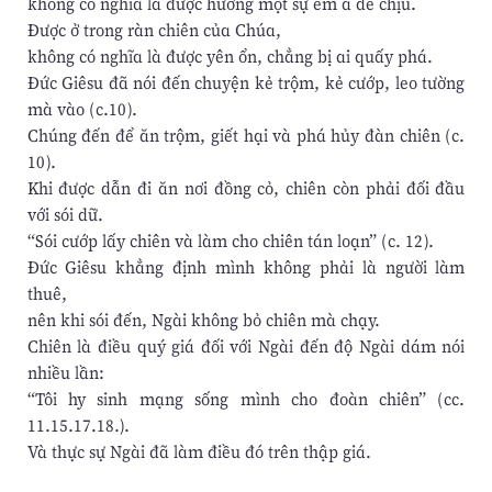
không có nghĩa là được hưởng một sự êm ả dễ chịu.
Được ở trong ràn chiên của Chúa,
không có nghĩa là được yên ổn, chẳng bị ai quấy phá.
Đức Giêsu đã nói đến chuyện kẻ trộm, kẻ cướp, leo tường
mà vào (c.10).
Chúng đến để ăn trộm, giết hại và phá hủy đàn chiên (c.
10).
Khi được dẫn đi ăn nơi đồng cỏ, chiên còn phải đối đầu
với sói dữ.
“Sói cướp lấy chiên và làm cho chiên tán loạn” (c. 12).
Đức Giêsu khẳng định mình không phải là người làm
thuê,
nên khi sói đến, Ngài không bỏ chiên mà chạy.
Chiên là điều quý giá đối với Ngài đến độ Ngài dám nói
nhiều lần:
“Tôi hy sinh mạng sống mình cho đoàn chiên” (cc.
11.15.17.18.).
Và thực sự Ngài đã làm điều đó trên thập giá.