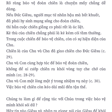
Rõ ràng bảo vệ đoàn chiên là chuyện mấy chẳng dễ
dàng.
Nếu Đức Giêsu, người mục tử nhân hậu mà bất khuất,
đã phải hy sinh mạng sống cho đoàn chiên,
thì hẳn cuộc chiến giằng co phải rất là ác liệt.
Kẻ thù của chiên chẳng phải là kẻ kém cỏi tầm thường.
Trong cuộc chiến để bảo vệ chiên, còn có sự hiện diện của
Cha.
Chiên là của Cha và Cha đã giao chiên cho Đức Giêsu (c.
29).
Cha và Con cùng hợp tác để bảo vệ đoàn chiên,
không để ai cướp chiên ra khỏi vòng tay che chở của
mình (cc. 28-29).
Cha và Con một lòng một ý trong nhiệm vụ này (c. 30).
Việc bảo vệ chiên còn kéo dài mãi đến tận thế.
Chúng ta làm gì để cộng tác với Chúa trong việc bảo vệ
mình khỏi sói dữ ?
Hãy tin vào Giêsu và nhận ra giọng nói của Giêsu để khỏi