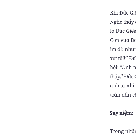
Khi Ðức Gi
Nghe thấy 
là Ðức Giê
Con vua Ða
im đi; như
xót tôi!” Ð
hỏi: “Anh m
thấy.” Ðức 
anh ta nhì
toàn dân c
Suy niệm:
Trong nhữn