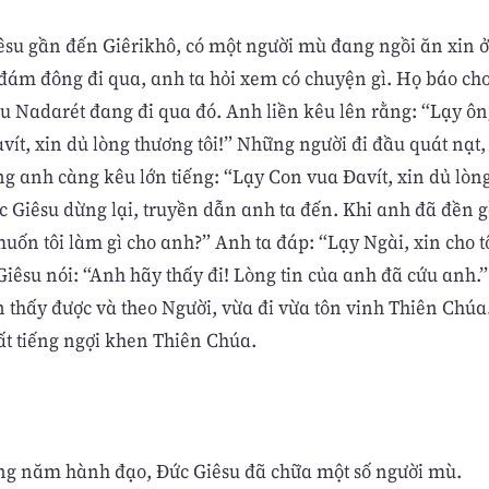
êsu gần đến Giêrikhô, có một người mù đang ngồi ăn xin ở
đám đông đi qua, anh ta hỏi xem có chuyện gì. Họ báo cho
su Nadarét đang đi qua đó. Anh liền kêu lên rằng: “Lạy ôn
vít, xin dủ lòng thương tôi!” Những người đi đầu quát nạt,
ng anh càng kêu lớn tiếng: “Lạy Con vua Ðavít, xin dủ lòn
ức Giêsu dừng lại, truyền dẫn anh ta đến. Khi anh đã đền 
uốn tôi làm gì cho anh?” Anh ta đáp: “Lạy Ngài, xin cho t
Giêsu nói: “Anh hãy thấy đi! Lòng tin của anh đã cứu anh.”
n thấy được và theo Người, vừa đi vừa tôn vinh Thiên Chúa
ất tiếng ngợi khen Thiên Chúa.
g năm hành đạo, Đức Giêsu đã chữa một số người mù.