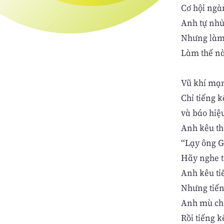
Cơ hội ngà
Anh tự nhủ
Nhưng làm 
Làm thế nà
Vũ khí mạn
Chỉ tiếng k
và báo hiệ
Anh kêu th
“Lạy ông Gi
Hãy nghe t
Anh kêu tiế
Nhưng tiếng
Anh mù chẳ
Rồi tiếng 