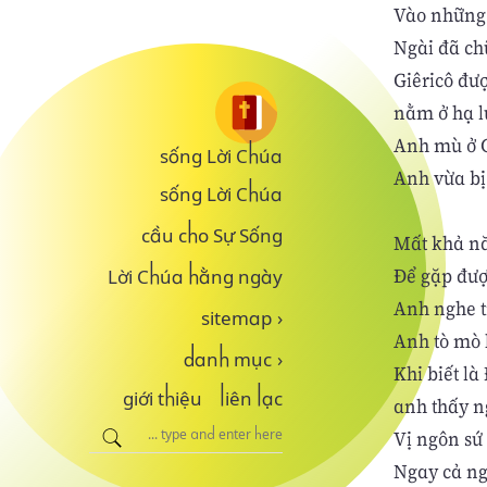
Vào những 
Ngài đã ch
Giêricô đư
nằm ở hạ l
Anh mù ở G
sống Lời Chúa
Anh vừa bị 
sống Lời Chúa
cầu cho Sự Sống
Mất khả nă
Để gặp đượ
Lời Chúa hằng ngày
Anh nghe t
sitemap
›
Anh tò mò 
danh mục
›
Khi biết l
giới thiệu
liên lạc
anh thấy n
Vị ngôn sứ
Ngay cả ng