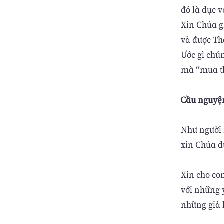
đó là dục v
Xin Chúa g
và được Th
Ước gì chú
mà “mua th
Cầu nguyệ
Như người 
xin Chúa d
Xin cho co
với những 
những giả 