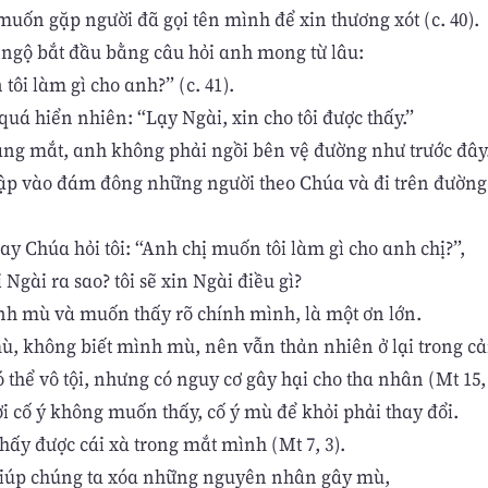
muốn gặp người đã gọi tên mình để xin thương xót (c. 40).
ngộ bắt đầu bằng câu hỏi anh mong từ lâu:
ôi làm gì cho anh?” (c. 41).
 quá hiển nhiên: “Lạy Ngài, xin cho tôi được thấy.”
áng mắt, anh không phải ngồi bên vệ đường như trước đây
p vào đám đông những người theo Chúa và đi trên đường
y Chúa hỏi tôi: “Anh chị muốn tôi làm gì cho anh chị?”,
ời Ngài ra sao? tôi sẽ xin Ngài điều gì?
nh mù và muốn thấy rõ chính mình, là một ơn lớn.
ù, không biết mình mù, nên vẫn thản nhiên ở lại trong c
 thể vô tội, nhưng có nguy cơ gây hại cho tha nhân (Mt 15, 
i cố ý không muốn thấy, cố ý mù để khỏi phải thay đổi.
hấy được cái xà trong mắt mình (Mt 7, 3).
iúp chúng ta xóa những nguyên nhân gây mù,