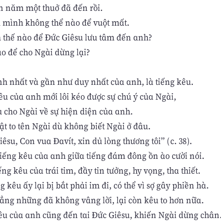
n năm một thuở đã đến rồi.
 mình không thể nào để vuột mất.
thế nào để Đức Giêsu lưu tâm đến anh?
o để cho Ngài dừng lại?
h nhất và gần như duy nhất của anh, là tiếng kêu.
êu của anh mới lôi kéo được sự chú ý của Ngài,
u cho Ngài về sự hiện diện của anh.
ật to tên Ngài dù không biết Ngài ở đâu.
êsu, Con vua Đavít, xin dủ lòng thương tôi” (c. 38).
iếng kêu của anh giữa tiếng đám đông ồn ào cười nói.
ng kêu của trái tim, đầy tin tưởng, hy vọng, tha thiết.
 kêu ấy lại bị bắt phải im đi, có thể vì sợ gây phiền hà.
ng những đã không vâng lời, lại còn kêu to hơn nữa.
kêu của anh cũng đến tai Đức Giêsu, khiến Ngài dừng chân