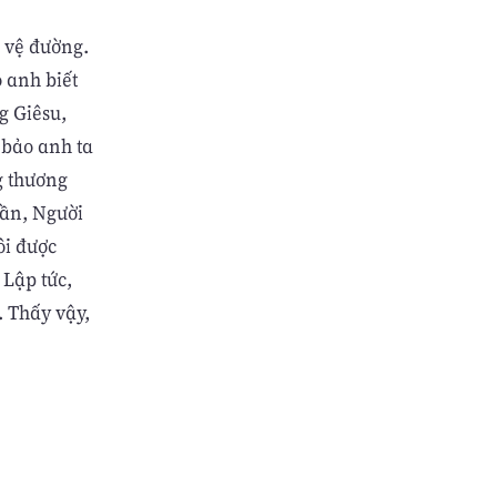
 vệ đường.
 anh biết
g Giêsu,
 bảo anh ta
g thương
gần, Người
ôi được
 Lập tức,
. Thấy vậy,