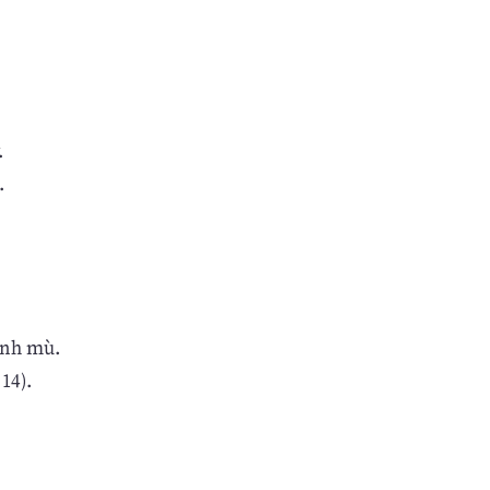
.
.
ảnh mù.
14).