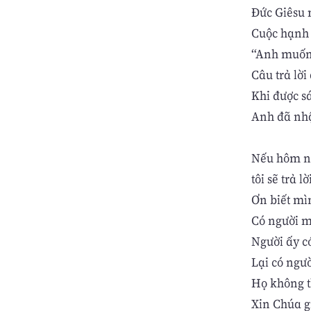
Đức Giêsu 
Cuộc hạnh 
“Anh muốn t
Câu trả lời
Khi được s
Anh đã nhậ
Nếu hôm na
tôi sẽ trả l
Ơn biết mì
Có người m
Người ấy có
Lại có ngườ
Họ không t
Xin Chúa g