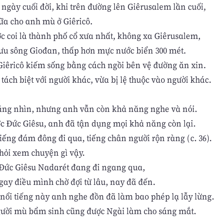
ngày cuối đời, khi trên đường lên Giêrusalem lần cuối,
ữa cho anh mù ở Giêricô.
ợc coi là thành phố cổ xưa nhất, không xa Giêrusalem,
ưu sông Giođan, thấp hơn mực nước biển 300 mét.
iêricô kiếm sống bằng cách ngồi bên vệ đường ăn xin.
tách biệt với người khác, vừa bị lệ thuộc vào người khác.
ng nhìn, nhưng anh vẫn còn khả năng nghe và nói.
c Đức Giêsu, anh đã tận dụng mọi khả năng còn lại.
iếng đám đông đi qua, tiếng chân người rộn ràng (c. 36).
hỏi xem chuyện gì vậy.
à Đức Giêsu Nadarét đang đi ngang qua,
gay điều mình chờ đợi từ lâu, nay đã đến.
 nổi tiếng này anh nghe đồn đã làm bao phép lạ lẫy lừng.
ười mù bẩm sinh cũng được Ngài làm cho sáng mắt.