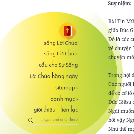
Suy niệm:
Bài Tin Mừ
giữa Đức Gi
Đó là các c
sống Lời Chúa
về chuyện 
sống Lời Chúa
chuyện môn
cầu cho Sự Sống
Trong hội đ
Lời Chúa hằng ngày
Các người 
sitemap
›
để có cớ tố
danh mục
›
Đức Giêsu 
giới thiệu
liên lạc
Ngài muốn 
bởi vậy Ngà
Như thế mọ