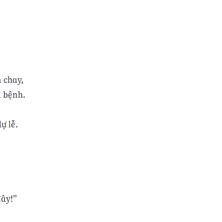
 chay,
a bệnh.
ự lễ.
đây!”