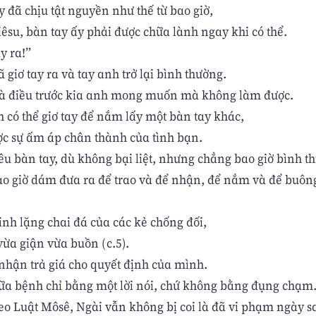
 đã chịu tật nguyền như thế từ bao giờ,
iêsu, bàn tay ấy phải được chữa lành ngay khi có thể.
y ra!”
 giơ tay ra và tay anh trở lại bình thường.
 là điều trước kia anh mong muốn mà không làm được.
h có thể giơ tay để nắm lấy một bàn tay khác,
c sự ấm áp chân thành của tình bạn.
êu bàn tay, dù không bại liệt, nhưng chẳng bao giờ bình t
ao giờ dám đưa ra để trao và để nhận, để nắm và để buôn
inh lặng chai đá của các kẻ chống đối,
vừa giận vừa buồn (c.5).
nhận trả giá cho quyết định của mình.
ữa bệnh chỉ bằng một lời nói, chứ không bằng đụng chạm
eo Luật Môsê, Ngài vẫn không bị coi là đã vi phạm ngày s