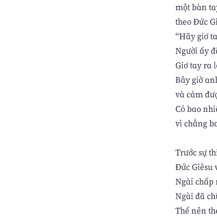
một bàn tay
theo Đức G
“Hãy giơ ta
Người ấy đã
Giơ tay ra
Bây giờ an
và cảm đượ
Có bao nhi
vì chẳng b
Trước sự th
Đức Giêsu 
Ngài chấp 
Ngài đã ch
Thế nên th