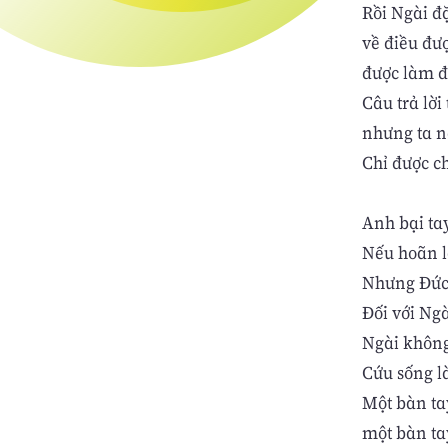
Rồi Ngài đặ
về điều đư
được làm đi
Câu trả lời
nhưng ta n
Chỉ được c
Anh bại ta
Nếu hoãn l
Nhưng Đức 
Đối với Ngà
Ngài không
Cứu sống l
Một bàn tay
một bàn ta