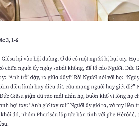
c 3, 1-6
 Giêsu lại vào hội đường. Ở đó có một người bị bại tay. Họ
có chữa người ấy ngày sabát không, để tố cáo Người. Đức 
ay: “Anh trỗi dậy, ra giữa đây!” Rồi Người nói với họ: “Ngà
làm điều lành hay điều dữ, cứu mạng người hay giết đi?”
 Đức Giêsu giận dữ rảo mắt nhìn họ, buồn khổ vì lòng họ ch
nh bại tay: “Anh giơ tay ra!” Người ấy giơ ra, và tay liền tr
 khỏi đó, nhóm Pharisêu lập tức bàn tính với phe Hêrôđê, 
êsu.