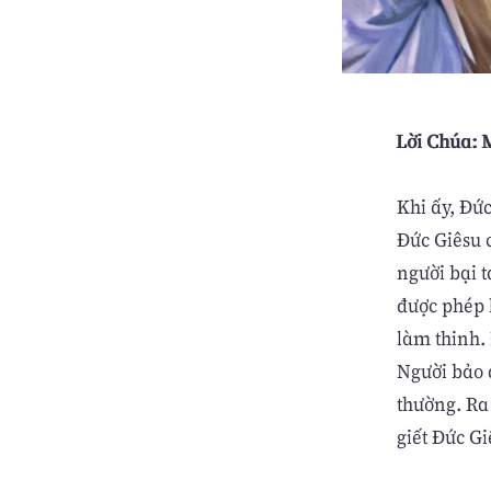
Lời Chúa: M
Khi ấy, Đức
Đức Giêsu 
người bại t
được phép 
làm thinh.
Người bảo a
thường. Ra
giết Đức Gi