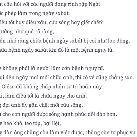
t câu hỏi với các người đang rình rập Ngài
ợc phép làm trong ngày sabát:
ều tốt hay điều xấu, cứu sống hay giết chết?
 tưởng như quá rõ ràng,
ên nhớ rằng chữa bệnh ngày sabát bị coi như lao động.
hữa bệnh ngày sabát khi đó là một bệnh nguy tử.
y không phải là người lâm cơn bệnh nguy tử.
ại đến ngày mai mới chữa anh, thì có vẻ cũng chẳng sao.
Giêsu đã không chấp nhận sự trì hoãn này.
i, làm điều tốt là chữa ngay cho anh.
 đợi anh ấy gần chết mới cứu sống.
à cho con người được sống hạnh phúc dồi dào hơn.
 héo khô, teo tóp, bại liệt,
y đàn ông chẳng còn làm việc được, chẳng còn tự phục vụ