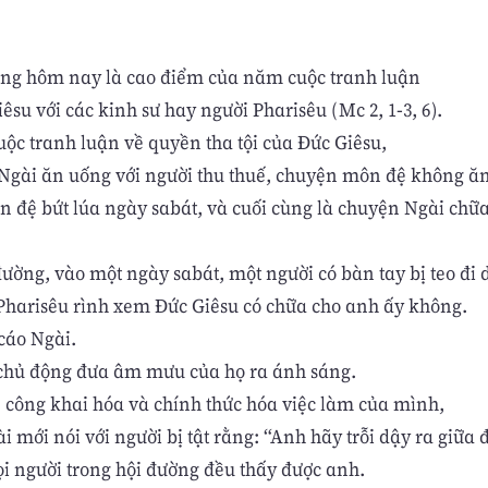
ng hôm nay là cao điểm của năm cuộc tranh luận
êsu với các kinh sư hay người Pharisêu (Mc 2, 1-3, 6).
uộc tranh luận về quyền tha tội của Đức Giêsu,
Ngài ăn uống với người thu thuế, chuyện môn đệ không ăn
 đệ bứt lúa ngày sabát, và cuối cùng là chuyện Ngài chữ
ường, vào một ngày sabát, một người có bàn tay bị teo đi d
Pharisêu rình xem Đức Giêsu có chữa cho anh ấy không.
 cáo Ngài.
chủ động đưa âm mưu của họ ra ánh sáng.
công khai hóa và chính thức hóa việc làm của mình,
i mới nói với người bị tật rằng: “Anh hãy trỗi dậy ra giữa 
i người trong hội đường đều thấy được anh.