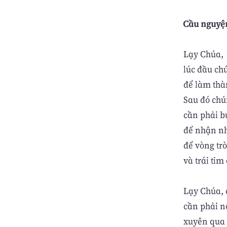
Cầu nguyệ
Lạy Chúa,
lúc đầu ch
để làm thà
Sau đó chú
cần phải b
để nhận n
để vòng tr
và trái tim
Lạy Chúa, 
cần phải n
xuyên qua 