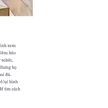
 rình xem
Giêsu bảo
y sabát,
 Nhưng họ
ai đá.
ở lại bình
để tìm cách