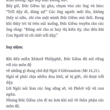
Bấy giờ, Ðức Giêsu lại gần, chạm vào các ông và bảo:
“Trỗi dậy đi, đừng sợ!” Các ông ngước mắt lên, không
thấy ai nữa, chỉ còn một mình Ðức Giêsu mà thôi. Ðang
khi thầy trò từ trên núi xuống, Ðức Giêsu truyền cho các
ông rằng: “Ðừng nói cho ai hay thị kiến ấy, cho đến khi
Con Người từ cõi chết trỗi dậy.”
Suy niệm:
Khi đến miền Xêdarê Philípphê, Đức Giêsu đã nói riêng
với các môn đệ
về những gì đang chờ đợi Ngài ở Giêrusalem (Mt 16,21).
Ngài sẽ phải chịu nhiều đau khổ, sẽ bị giết, rồi được trỗi
dậy.
Lời Ngài nói làm các ông sững sờ, và Phêrô vội vã can
ngăn.
Nhưng Đức Giêsu còn đi xa hơn khi nói về thân phận các
môn đệ.