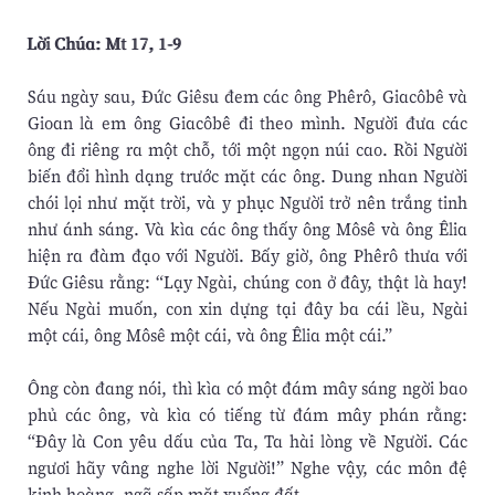
Lời Chúa: Mt 17, 1-9
Sáu ngày sau, Ðức Giêsu đem các ông Phêrô, Giacôbê và
Gioan là em ông Giacôbê đi theo mình. Người đưa các
ông đi riêng ra một chỗ, tới một ngọn núi cao. Rồi Người
biến đổi hình dạng trước mặt các ông. Dung nhan Người
chói lọi như mặt trời, và y phục Người trở nên trắng tinh
như ánh sáng. Và kìa các ông thấy ông Môsê và ông Êlia
hiện ra đàm đạo với Người. Bấy giờ, ông Phêrô thưa với
Ðức Giêsu rằng: “Lạy Ngài, chúng con ở đây, thật là hay!
Nếu Ngài muốn, con xin dựng tại đây ba cái lều, Ngài
một cái, ông Môsê một cái, và ông Êlia một cái.”
Ông còn đang nói, thì kìa có một đám mây sáng ngời bao
phủ các ông, và kìa có tiếng từ đám mây phán rằng:
“Ðây là Con yêu dấu của Ta, Ta hài lòng về Người. Các
ngươi hãy vâng nghe lời Người!” Nghe vậy, các môn đệ
kinh hoàng, ngã sấp mặt xuống đất.