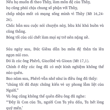
Nếu họ muốn đi theo Thầy, làm môn đệ của Thầy,
họ cũng phải chịu chung số phận với Thầy,
chấp nhận mất cả mạng sống mình vì Thầy (Mt 16,24-
26).
Chắc hẳn sau cuộc nói chuyện này, bầu khí khá buồn và
căng thẳng.
Bóng tối của cái chết làm mọi sự trở nên nặng nề.
Sáu ngày sau, Đức Giêsu dẫn ba môn đệ thân tín lên
ngọn núi cao.
Đó là các ông Phêrô, Giacôbê và Gioan (Mt 17,1).
Chính ở đây các ông đã có một kinh nghiệm không thể
nào quên.
Bao năm sau, Phêrô vẫn nhớ như in điều ông đã thấy:
“chúng tôi đã được chứng kiến vẻ uy phong lẫm liệt của
Người.”
Và ông cũng không thể quên điều ông đã nghe:
“‘Đây là Con của Ta, người Con Ta yêu dấu, Ta hết lòng
quý mến.’