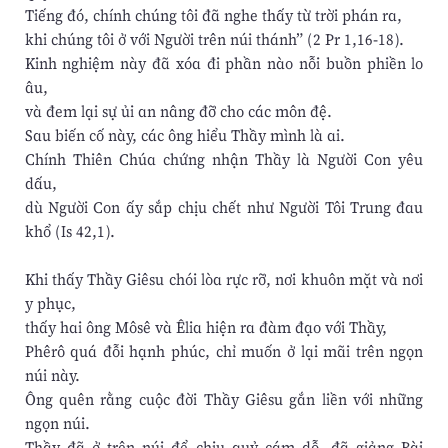
Tiếng đó, chính chúng tôi đã nghe thấy từ trời phán ra,
khi chúng tôi ở với Người trên núi thánh” (2 Pr 1,16-18).
Kinh nghiệm này đã xóa đi phần nào nỗi buồn phiền lo
âu,
và đem lại sự ủi an nâng đỡ cho các môn đệ.
Sau biến cố này, các ông hiểu Thầy mình là ai.
Chính Thiên Chúa chứng nhận Thầy là Người Con yêu
dấu,
dù Người Con ấy sắp chịu chết như Người Tôi Trung đau
khổ (Is 42,1).
Khi thấy Thầy Giêsu chói lòa rực rỡ, nơi khuôn mặt và nơi
y phục,
thấy hai ông Môsê và Êlia hiện ra đàm đạo với Thầy,
Phêrô quá đỗi hạnh phúc, chỉ muốn ở lại mãi trên ngọn
núi này.
Ông quên rằng cuộc đời Thầy Giêsu gắn liền với những
ngọn núi.
Thầy đã ở trên núi để chịu quỷ cám dỗ, đã giảng Bài