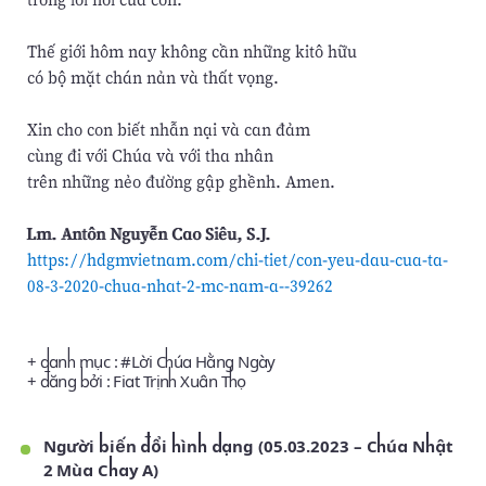
Thế giới hôm nay không cần những kitô hữu
có bộ mặt chán nản và thất vọng.
Xin cho con biết nhẫn nại và can đảm
cùng đi với Chúa và với tha nhân
trên những nẻo đường gập ghềnh. Amen.
Lm. Antôn Nguyễn Cao Siêu, S.J.
https://hdgmvietnam.com/chi-tiet/con-yeu-dau-cua-ta-
08-3-2020-chua-nhat-2-mc-nam-a--39262
+ danh mục : #
Lời Chúa Hằng Ngày
+ đăng bởi :
Fiat Trịnh Xuân Thọ
Người biến đổi hình dạng (05.03.2023 – Chúa Nhật
2 Mùa Chay A)