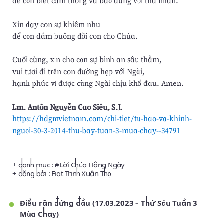
để con biết cảm thông và bao dung với tha nhân.
Xin dạy con sự khiêm nhu
để con dám buông đời con cho Chúa.
Cuối cùng, xin cho con sự bình an sâu thẳm,
vui tươi đi trên con đường hẹp với Ngài,
hạnh phúc vì được cùng Ngài chịu khổ đau. Amen.
Lm. Antôn Nguyễn Cao Siêu, S.J.
https://hdgmvietnam.com/chi-tiet/tu-hao-va-khinh-
nguoi-30-3-2014-thu-bay-tuan-3-mua-chay--34791
+ danh mục : #
Lời Chúa Hằng Ngày
+ đăng bởi :
Fiat Trịnh Xuân Thọ
Điều răn đứng đầu (17.03.2023 – Thứ Sáu Tuần 3
Mùa Chay)