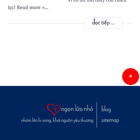
lạc! Read more »…
đọc tiếp ...
ngọn lửa nhỏ
blog
sitemap
nhóm lên hi vọng, khơi nguồn yêu thương