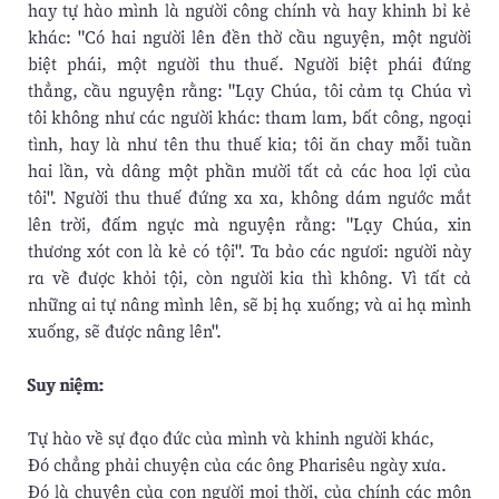
hay tự hào mình là người công chính và hay khinh bỉ kẻ
khác: "Có hai người lên đền thờ cầu nguyện, một người
biệt phái, một người thu thuế. Người biệt phái đứng
thẳng, cầu nguyện rằng: "Lạy Chúa, tôi cảm tạ Chúa vì
tôi không như các người khác: tham lam, bất công, ngoại
tình, hay là như tên thu thuế kia; tôi ăn chay mỗi tuần
hai lần, và dâng một phần mười tất cả các hoa lợi của
tôi". Người thu thuế đứng xa xa, không dám ngước mắt
lên trời, đấm ngực mà nguyện rằng: "Lạy Chúa, xin
thương xót con là kẻ có tội". Ta bảo các ngươi: người này
ra về được khỏi tội, còn người kia thì không. Vì tất cả
những ai tự nâng mình lên, sẽ bị hạ xuống; và ai hạ mình
xuống, sẽ được nâng lên".
Suy niệm:
Tự hào về sự đạo đức của mình và khinh người khác,
Đó chẳng phải chuyện của các ông Pharisêu ngày xưa.
Đó là chuyện của con người mọi thời, của chính các môn