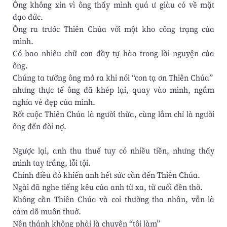
Ông không xin vì ông thấy mình quá ư giàu có về mặt
đạo đức.
Ông ra trước Thiên Chúa với một kho công trạng của
mình.
Có bao nhiêu chữ con đầy tự hào trong lời nguyện của
ông.
Chúng ta tưởng ông mở ra khi nói “con tạ ơn Thiên Chúa”
nhưng thực tế ông đã khép lại, quay vào mình, ngắm
nghía vẻ đẹp của mình.
Rốt cuộc Thiên Chúa là người thừa, cùng lắm chỉ là người
ông đến đòi nợ.
Ngược lại, anh thu thuế tuy có nhiều tiền, nhưng thấy
mình tay trắng, lỗi tội.
Chính điều đó khiến anh hết sức cần đến Thiên Chúa.
Ngài đã nghe tiếng kêu của anh từ xa, từ cuối đền thờ.
Không cần Thiên Chúa và coi thường tha nhân, vẫn là
cám dỗ muôn thuở.
Nên thánh không phải là chuyện “tôi làm”