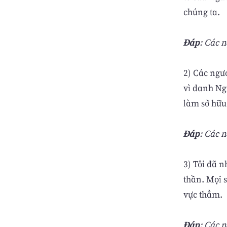
chúng ta.
Ðáp
: Các 
2) Các ngư
vì danh Ng
làm sở hữu
Ðáp
: Các 
3) Tôi đã n
thần. Mọi 
vực thẳm.
Ðáp
: Các 