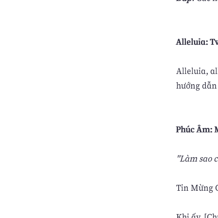
Alleluia: Tv
Alleluia, a
hướng dẫn c
Phúc Âm: M
"Làm sao cá
Tin Mừng C
Khi ấy, [C