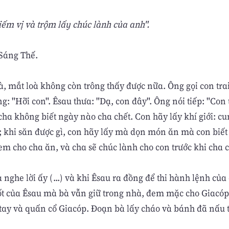
iếm vị và trộm lấy chúc lành của anh".
 Sáng Thế.
à, mắt loà không còn trông thấy được nữa. Ông gọi con trai
: "Hỡi con". Êsau thưa: "Dạ, con đây". Ông nói tiếp: "Con
 cha không biết ngày nào cha chết. Con hãy lấy khí giới: cun
i; khi săn được gì, con hãy lấy mà dọn món ăn mà con biết
đem cho cha ăn, và cha sẽ chúc lành cho con trước khi cha c
nghe lời ấy (...) và khi Êsau ra đồng để thi hành lệnh của ch
tốt của Êsau mà bà vẫn giữ trong nhà, đem mặc cho Giacóp
tay và quấn cổ Giacóp. Ðoạn bà lấy cháo và bánh đã nấu 