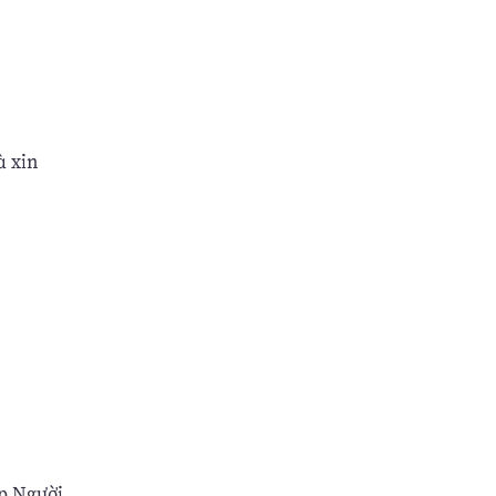
à xin
p Người