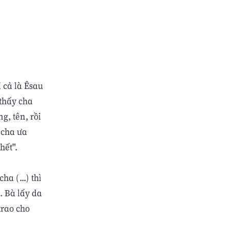
 cả là Êsau
 thấy cha
g, tên, rồi
 cha ưa
hết".
a (...) thì
. Bà lấy da
trao cho