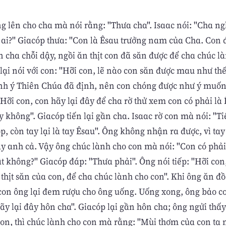
g lên cho cha mà nói rằng: "Thưa cha". Isaac nói: "Cha ng
à ai?" Giacóp thưa: "Con là Êsau trưởng nam của Cha. Con
n cha chỗi dậy, ngồi ăn thịt con đã săn được để cha chúc l
 lại nói với con: "Hỡi con, lẽ nào con săn được mau như th
nh ý Thiên Chúa đã định, nên con chóng được như ý muốn"
Hỡi con, con hãy lại đây để cha rờ thử xem con có phải là
 không". Giacóp tiến lại gần cha. Isaac rờ con mà nói: "Ti
p, còn tay lại là tay Êsau". Ông không nhận ra được, vì tay
ay anh cả. Vậy ông chúc lành cho con mà nói: "Con có phải
ật không?" Giacóp đáp: "Thưa phải". Ông nói tiếp: "Hỡi co
 thịt săn của con, để cha chúc lành cho con". Khi ông ăn đ
con ông lại đem rượu cho ông uống. Uống xong, ông bảo c
hãy lại đây hôn cha". Giacóp lại gần hôn cha; ông ngửi th
con, thì chúc lành cho con mà rằng: "Mùi thơm của con ta