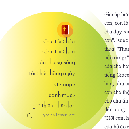
Giacóp bưn
con, con l
cha dạy, xi
con". Isaac
sống Lời Chúa
thưa: "Thá
sống Lời Chúa
bảo rằng: "
cầu cho Sự Sống
của cha hay
Lời Chúa hằng ngày
tiếng Giacó
lông như t
sitemap
›
con cha th
danh mục
›
cho cha ăn
giới thiệu
liên lạc
đến xong, 
"Hỡi con, 
của bộ áo 