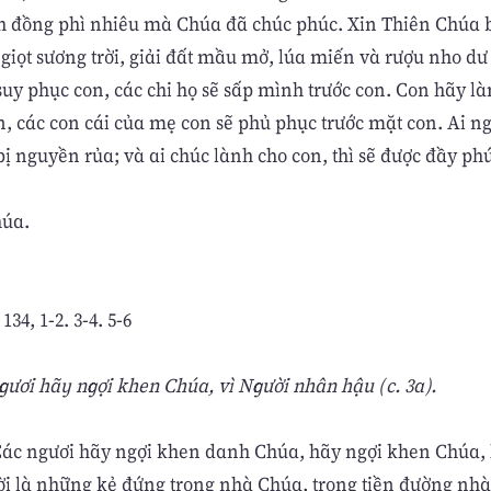
 đồng phì nhiêu mà Chúa đã chúc phúc. Xin Thiên Chúa 
giọt sương trời, giải đất mầu mở, lúa miến và rượu nho dư
suy phục con, các chi họ sẽ sấp mình trước con. Con hãy l
, các con cái của mẹ con sẽ phủ phục trước mặt con. Ai n
 bị nguyền rủa; và ai chúc lành cho con, thì sẽ được đầy phú
húa.
34, 1-2. 3-4. 5-6
ngươi hãy ngợi khen Chúa, vì Người nhân hậu (c. 3a).
Các ngươi hãy ngợi khen danh Chúa, hãy ngợi khen Chúa, h
ời là những kẻ đứng trong nhà Chúa, trong tiền đường nh