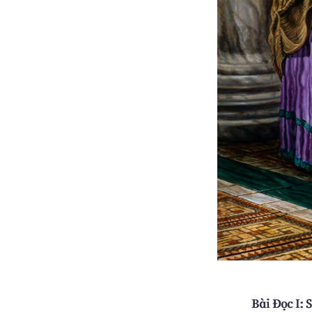
Bài Ðọc I: S