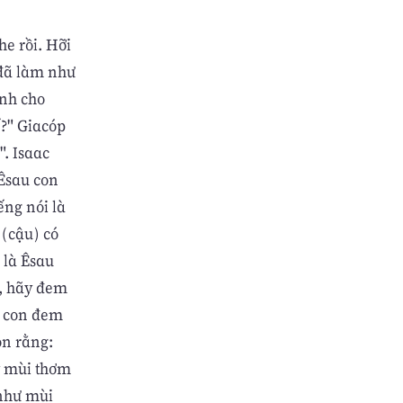
he rồi. Hỡi
 đã làm như
ành cho
ế?" Giacóp
. Isaac
 Êsau con
ếng nói là
 (cậu) có
 là Êsau
n, hãy đem
ồ con đem
on rằng:
ấy mùi thơm
 như mùi