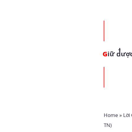
Giữ đượ
Home
»
Lời
TN)