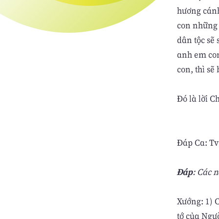
hương cánh
con những 
dân tộc sẽ 
anh em con
con, thì sẽ
Ðó là lời C
Ðáp Ca: Tv 1
Ðáp
: Các 
Xướng: 1) 
tớ của Ngư