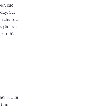
ban cho
 đầy. Các
àm chủ các
guyền rủa
c lành".
ỡi các tôi
à Chúa