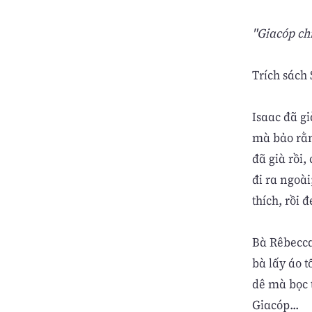
"Giacóp ch
Trích sách
Isaac đã gi
mà bảo rằng
đã già rồi,
đi ra ngoà
thích, rồi 
Bà Rêbecca 
bà lấy áo 
dê mà bọc 
Giacóp...