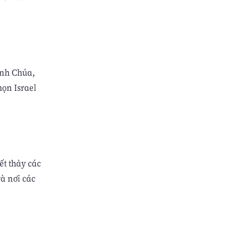
anh Chúa,
họn Israel
ết thảy các
à nơi các