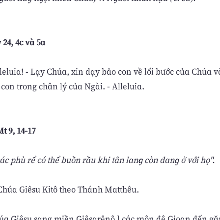
 24, 4c và 5a
lleluia! - Lạy Chúa, xin dạy bảo con về lối bước của Chúa v
on trong chân lý của Ngài. - Alleluia.
t 9, 14-17
c phù rể có thể buồn rầu khi tân lang còn đang ở với họ".
húa Giêsu Kitô theo Thánh Matthêu.
húa Giêsu sang miền Giêsarênô,] các môn đệ Gioan đến gặ