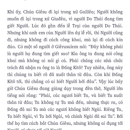
Khi ấy, Chúa Giêsu đi lại trong xứ Galilêa; Người không
muốn đi lại trong xứ Giuđêa, vì người Do Thái đang tìm
giết Người. Lúc đó gần đến lễ Trại của người Do Thái.
Nhưng khi anh em của Người lên dự lễ rồi, thì Người cũng
đi, nhưng không đi cách công khai, mà lại đi cách kín
đáo. Có một số người ở Giêrusalem nói: “Ðây không phải
là người họ đang tìm giết sao? Kìa ông ta đang nói công
khai mà không ai nói gì cả. Phải chăng các nhà chức
trách đã nhận ra ông ta là Ðấng Kitô? Tuy nhiên, ông này
thì chúng ta biết rõ đã xuất thân từ đâu. Còn khi Ðấng
Kitô tới, thì chẳng có ai biết Người bởi đâu”. Vậy lúc bấy
giờ Chúa Giêsu đang giảng dạy trong đền thờ, Người lớn
tiếng nói rằng: “Phải, các ngươi biết Ta, và biết Ta xuất
thân từ đâu; Ta không tự Ta mà đến, nhưng thực ra, có
Ðấng đã sai Ta mà các ngươi không biết Ngài. Riêng Ta,
Ta biết Ngài, vì Ta bởi Ngài, và chính Ngài đã sai Ta”. Bởi
thế họ tìm cách bắt Chúa Giêsu, nhưng không ai đụng tới