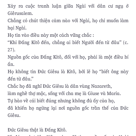
Xảy ra cuộc tranh luận giữa Ngài với dân cư ngụ ở
Giêrusalem.
Chẳng có chút thiện cảm nào với Ngài, họ chỉ muốn làm
hại Ngài.
Họ tin vào điều này một cách vững chắc :
“Khi Đấng Kitô đến, chẳng ai biết Người đến từ đâu” (c.
27).
Nguồn gốc của Đấng Kitô, đối với họ, phải là một điều bí
ẩn.
Họ không tin Đức Giêsu là Kitô, bởi lẽ họ “biết ông này
đến từ đâu.”
Chắc họ đã nghĩ Đức Giêsu là dân vùng Nazareth,
làm nghề thợ mộc, sống với cha mẹ là Giuse và Maria.
Tự hào về cái biết đúng nhưng không đủ ấy của họ,
đã khiến họ ngừng lại nơi nguồn gốc trần thế của Đức
Giêsu.
Đức Giêsu thật là Đấng Kitô.