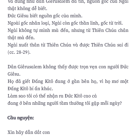
Và đúng như dân Giêrusalem đã tin, nguồn gốc của Ngài
thật không dễ biết.
Đức Giêsu biết nguồn gốc của mình.
Ngoài gốc nhân loại, Ngài còn gốc thần linh, gốc từ trời.
Ngài không tự mình mà đến, nhưng từ Thiên Chúa chân
thật mà đến.
Ngài xuất thân từ Thiên Chúa và được Thiên Chúa sai đi
(cc. 28-29).
Dân Giêrusalem không thấy được trọn vẹn con người Đức
Giêsu.
Họ đã giết Đấng Kitô đang ở gần bên họ, vì họ mơ một
Đấng Kitô bí ẩn khác.
Làm sao tôi có thể nhận ra Đức Kitô cao cả
đang ở bên những người tầm thường tôi gặp mỗi ngày?
Cầu nguyện:
Xin hãy dẫn dắt con