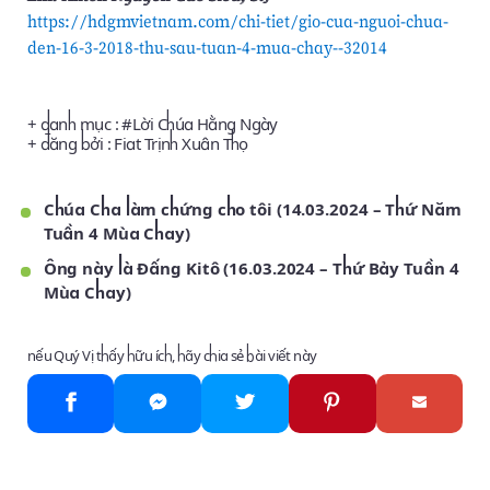
https://hdgmvietnam.com/chi-tiet/gio-cua-nguoi-chua-
den-16-3-2018-thu-sau-tuan-4-mua-chay--32014
+ danh mục : #
Lời Chúa Hằng Ngày
+ đăng bởi :
Fiat Trịnh Xuân Thọ
Chúa Cha làm chứng cho tôi (14.03.2024 – Thứ Năm
Tuần 4 Mùa Chay)
Ông này là Đấng Kitô (16.03.2024 – Thứ Bảy Tuần 4
Mùa Chay)
nếu Quý Vị thấy hữu ích, hãy chia sẻ bài viết này