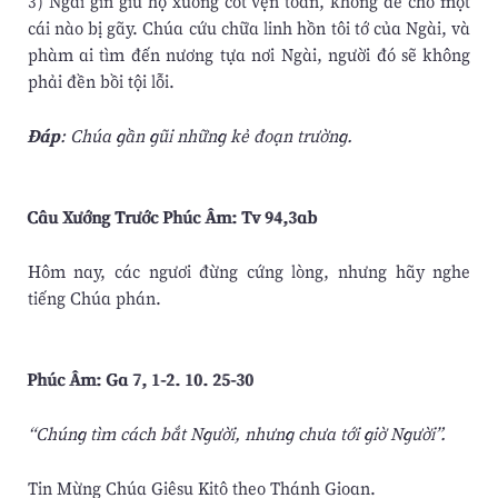
3) Ngài gìn giữ họ xương cốt vẹn toàn, không để cho một
cái nào bị gãy. Chúa cứu chữa linh hồn tôi tớ của Ngài, và
phàm ai tìm đến nương tựa nơi Ngài, người đó sẽ không
phải đền bồi tội lỗi.
Ðáp
: Chúa gần gũi những kẻ đoạn trường.
Câu Xướng Trước Phúc Âm: Tv 94,3ab
Hôm nay, các ngươi đừng cứng lòng, nhưng hãy nghe
tiếng Chúa phán.
Phúc Âm: Ga 7, 1-2. 10. 25-30
“Chúng tìm cách bắt Người, nhưng chưa tới giờ Người”.
Tin Mừng Chúa Giêsu Kitô theo Thánh Gioan.