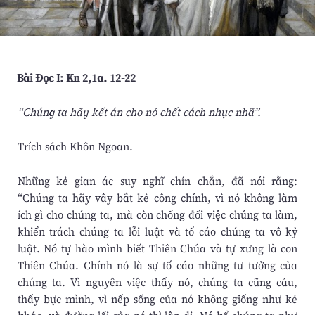
Bài Ðọc I: Kn 2,1a. 12-22
“Chúng ta hãy kết án cho nó chết cách nhục nhã”.
Trích sách Khôn Ngoan.
Những kẻ gian ác suy nghĩ chín chắn, đã nói rằng:
“Chúng ta hãy vây bắt kẻ công chính, vì nó không làm
ích gì cho chúng ta, mà còn chống đối việc chúng ta làm,
khiển trách chúng ta lỗi luật và tố cáo chúng ta vô kỷ
luật. Nó tự hào mình biết Thiên Chúa và tự xưng là con
Thiên Chúa. Chính nó là sự tố cáo những tư tưởng của
chúng ta. Vì nguyên việc thấy nó, chúng ta cũng cáu,
thấy bực mình, vì nếp sống của nó không giống như kẻ