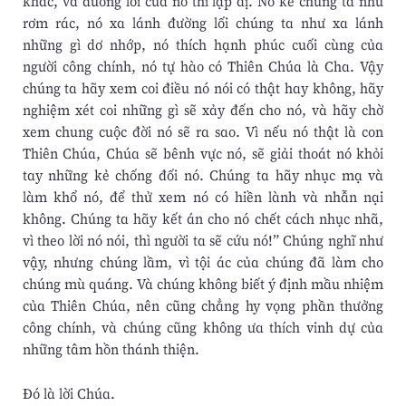
khác, và đường lối của nó thì lập dị. Nó kể chúng ta như
rơm rác, nó xa lánh đường lối chúng ta như xa lánh
những gì dơ nhớp, nó thích hạnh phúc cuối cùng của
người công chính, nó tự hào có Thiên Chúa là Cha. Vậy
chúng ta hãy xem coi điều nó nói có thật hay không, hãy
nghiệm xét coi những gì sẽ xảy đến cho nó, và hãy chờ
xem chung cuộc đời nó sẽ ra sao. Vì nếu nó thật là con
Thiên Chúa, Chúa sẽ bênh vực nó, sẽ giải thoát nó khỏi
tay những kẻ chống đối nó. Chúng ta hãy nhục mạ và
làm khổ nó, để thử xem nó có hiền lành và nhẫn nại
không. Chúng ta hãy kết án cho nó chết cách nhục nhã,
vì theo lời nó nói, thì người ta sẽ cứu nó!” Chúng nghĩ như
vậy, nhưng chúng lầm, vì tội ác của chúng đã làm cho
chúng mù quáng. Và chúng không biết ý định mầu nhiệm
của Thiên Chúa, nên cũng chẳng hy vọng phần thưởng
công chính, và chúng cũng không ưa thích vinh dự của
những tâm hồn thánh thiện.
Ðó là lời Chúa.