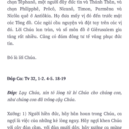
chọn Têphanô, một người đầy đức tin và Thánh Thần, và
chọn Philipphê, Prôcô, Nicanô, Timon, Parmêna và
Nicôla quê ở Antiôkia. Họ đưa mấy vị đó đến trước mặt
các Tông đồ. Các ngài cầu nguyện và đặt tay trên các vị
đó. Lời Chúa lan tràn, và số môn đồ ở Giêrusalem gia
tăng rất nhiều. Cũng có đám đông tư tế vâng phục đức
tin.
Ðó là lời Chúa.
Ðáp Ca: Tv 32, 1-2. 4-5. 18-19
Ðáp:
Lạy Chúa, xin tỏ lòng từ bi Chúa cho chúng con,
như chúng con đã trông cậy Chúa.
Xướng: 1) Người hiền đức, hãy hân hoan trong Chúa, ca
ngợi là việc của những kẻ lòng ngay. Hãy ngợi khen Chúa
với cây đàn cầm, với đàn mười dây, hãy xướng ca mừng