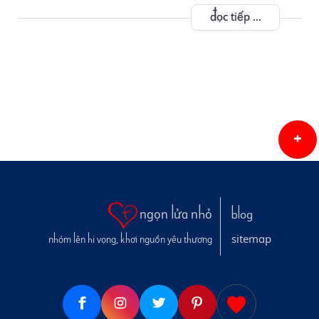
đọc tiếp ...
ngọn lửa nhỏ
blog
sitemap
nhóm lên hi vọng, khơi nguồn yêu thương