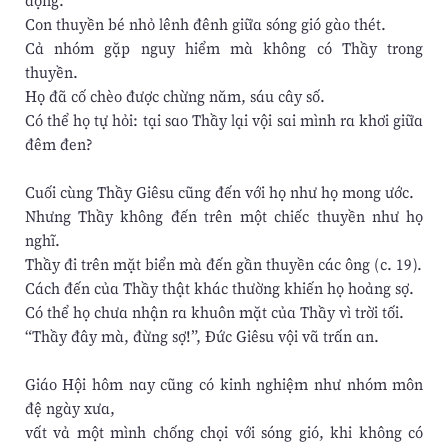
động.
Con thuyền bé nhỏ lênh đênh giữa sóng gió gào thét.
Cả nhóm gặp nguy hiểm mà không có Thầy trong
thuyền.
Họ đã cố chèo được chừng năm, sáu cây số.
Có thể họ tự hỏi: tại sao Thầy lại vội sai mình ra khơi giữa
đêm đen?
Cuối cùng Thầy Giêsu cũng đến với họ như họ mong ước.
Nhưng Thầy không đến trên một chiếc thuyền như họ
nghĩ.
Thầy đi trên mặt biển mà đến gần thuyền các ông (c. 19).
Cách đến của Thầy thật khác thường khiến họ hoảng sợ.
Có thể họ chưa nhận ra khuôn mặt của Thầy vì trời tối.
“Thầy đây mà, đừng sợ!”, Đức Giêsu vội vã trấn an.
Giáo Hội hôm nay cũng có kinh nghiệm như nhóm môn
đệ ngày xưa,
vất vả một mình chống chọi với sóng gió, khi không có