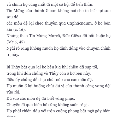
và chính họ cũng mất đi một cơ hội để tiến thân.
Tin Mừng của thánh Gioan không nói cho ta biết tại sao
sau đó
các môn đệ lại chèo thuyền qua Caphácnaum, ở bờ bên
kia (c. 16).
Nhưng theo Tin Mừng Marcô, Đức Giêsu đã bắt buộc họ
(Mc 6, 45).
Ngài rõ ràng không muốn họ dính dáng vào chuyện chính
trị này.
Bị Thầy bắt qua lại bờ bên kia khi chiều đã sụp tối,
trong khi dân chúng và Thầy còn ở bờ bên này,
điều ấy chẳng dễ chịu chút nào cho các môn đệ.
Họ muốn ở lại hưởng chút dư vị của thành công vang dội
vừa rồi.
Dù sao các môn đệ đã biết vâng phục.
Chuyến đi qua biển hồ cũng không suôn sẻ gì.
Họ phải chiến đấu với trận cuồng phong bất ngờ gây biển