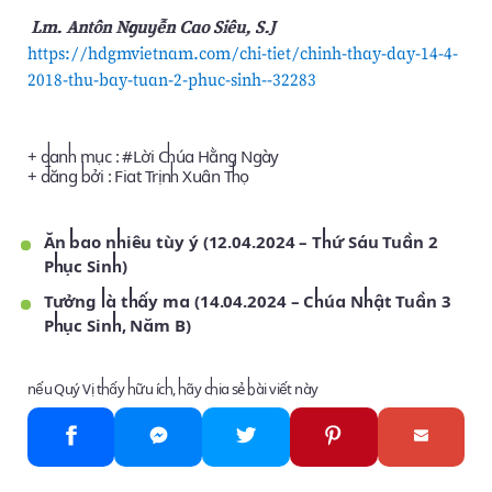
ㅤ ㅤ
Lm. Antôn Nguyễn Cao Siêu, S.J
https://hdgmvietnam.com/chi-tiet/chinh-thay-day-14-4-
2018-thu-bay-tuan-2-phuc-sinh--32283
+ danh mục : #
Lời Chúa Hằng Ngày
+ đăng bởi :
Fiat Trịnh Xuân Thọ
Ăn bao nhiêu tùy ý (12.04.2024 – Thứ Sáu Tuần 2
Phục Sinh)
Tưởng là thấy ma (14.04.2024 – Chúa Nhật Tuần 3
Phục Sinh, Năm B)
nếu Quý Vị thấy hữu ích, hãy chia sẻ bài viết này