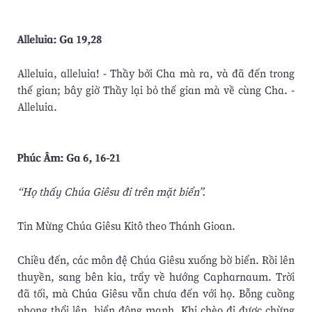
Alleluia: Ga 19,28
Alleluia, alleluia! - Thầy bởi Cha mà ra, và đã đến trong
thế gian; bây giờ Thầy lại bỏ thế gian mà về cùng Cha. -
Alleluia.
Phúc Âm: Ga 6, 16-21
“Họ thấy Chúa Giêsu đi trên mặt biển”.
Tin Mừng Chúa Giêsu Kitô theo Thánh Gioan.
Chiều đến, các môn đệ Chúa Giêsu xuống bờ biển. Rồi lên
thuyền, sang bên kia, trẩy về hướng Capharnaum. Trời
đã tối, mà Chúa Giêsu vẫn chưa đến với họ. Bỗng cuồng
phong thổi lên, biển động mạnh. Khi chèo đi được chừng