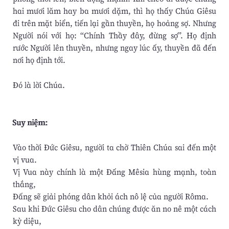
hai mươi lăm hay ba mươi dặm, thì họ thấy Chúa Giêsu
đi trên mặt biển, tiến lại gần thuyền, họ hoảng sợ. Nhưng
Người nói với họ: “Chính Thầy đây, đừng sợ”. Họ định
rước Người lên thuyền, nhưng ngay lúc ấy, thuyền đã đến
nơi họ định tới.
Ðó là lời Chúa.
Suy niệm:
Vào thời Đức Giêsu, người ta chờ Thiên Chúa sai đến một
vị vua.
Vị Vua này chính là một Đấng Mêsia hùng mạnh, toàn
thắng,
Đấng sẽ giải phóng dân khỏi ách nô lệ của người Rôma.
Sau khi Đức Giêsu cho dân chúng được ăn no nê một cách
kỳ diệu,