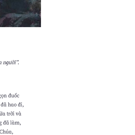
a người”.
ngọn đuốc
đã hao đi,
ửa trời và
ng đã làm,
 Chúa,