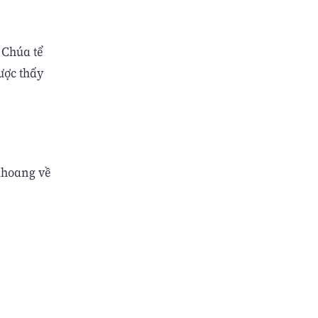
 Chúa tể
ược thấy
khoang về