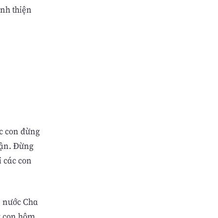
ánh thiện
c con đừng
hận. Ðừng
i các con
, nước Cha
ng con hôm