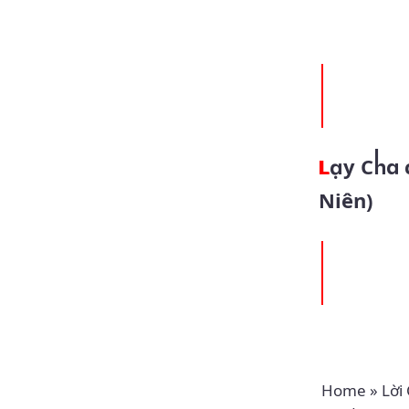
Lạy Cha chúng con (20.06.2024 – Thứ Năm Tuần 11 Thường
Niên)
Home
»
Lời