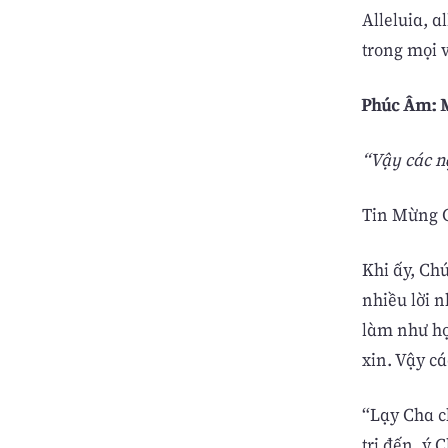
Alleluia, a
trong mọi v
Phúc Âm: M
“Vậy các n
Tin Mừng C
Khi ấy, Ch
nhiều lời 
làm như họ,
xin. Vậy c
“Lạy Cha c
trị đến, ý 