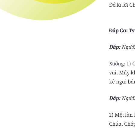
Ðó là lời C
Ðáp Ca: Tv 9
Ðáp:
Người
Xướng: 1) 
vui. Mây k
kê ngai bá
Ðáp:
Người
2) Một làn
Chúa. Chớp 