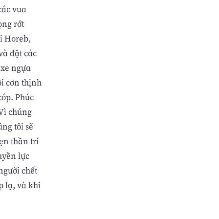
các vua
ọng rớt
úi Horeb,
và đặt các
g xe ngựa
i cơn thịnh
cóp. Phúc
 Vì chúng
úng tôi sẽ
ẹn thần trí
uyền lực
người chết
 lạ, và khi