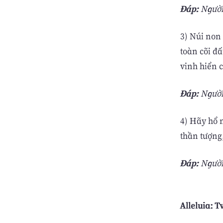
Ðáp:
Người
3) Núi non
toàn cõi đ
vinh hiển 
Ðáp:
Người
4) Hãy hổ 
thần tượng
Ðáp:
Người
Alleluia: T