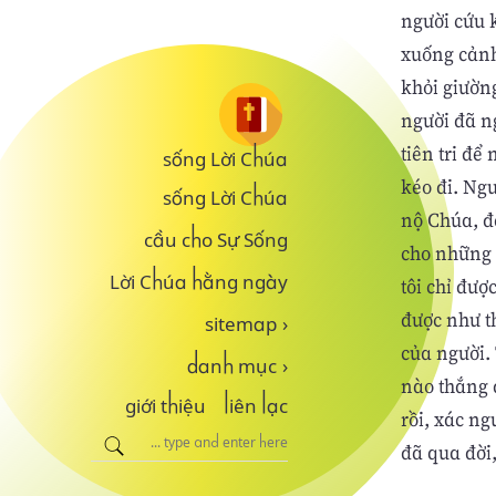
người cứu k
xuống cảnh
khỏi giường
người đã n
tiên tri để
sống Lời Chúa
kéo đi. Ngư
sống Lời Chúa
nộ Chúa, đ
cầu cho Sự Sống
cho những 
Lời Chúa hằng ngày
tôi chỉ đượ
được như th
sitemap
›
của người.
danh mục
›
nào thắng đ
giới thiệu
liên lạc
rồi, xác ng
đã qua đời