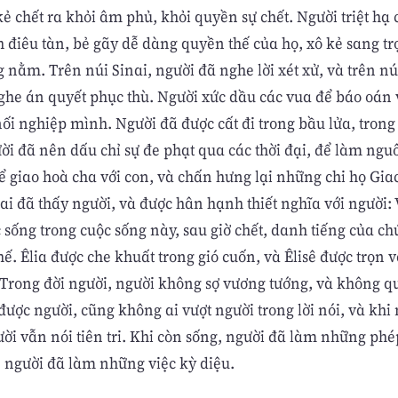
ẻ chết ra khỏi âm phủ, khỏi quyền sự chết. Người triệt hạ 
 điêu tàn, bẻ gãy dễ dàng quyền thế của họ, xô kẻ sang tr
 nằm. Trên núi Sinai, người đã nghe lời xét xử, và trên n
ghe án quyết phục thù. Người xức dầu các vua để báo oán 
 nối nghiệp mình. Người đã được cất đi trong bầu lửa, tron
ời đã nên dấu chỉ sự đe phạt qua các thời đại, để làm nguô
ể giao hoà cha với con, và chấn hưng lại những chi họ Gia
ai đã thấy người, và được hân hạnh thiết nghĩa với người:
c sống trong cuộc sống này, sau giờ chết, danh tiếng của ch
ế. Êlia được che khuất trong gió cuốn, và Êlisê được trọn v
 Trong đời người, người không sợ vương tướng, và không q
ược người, cũng không ai vượt người trong lời nói, và khi 
ười vẫn nói tiên tri. Khi còn sống, người đã làm những phép
, người đã làm những việc kỳ diệu.