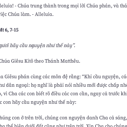
lleluia! - Chúa trung thành trong mọi lời Chúa phán, và th
iệc Chúa làm. - Alleluia.
t 6, 7-15
gươi hãy cầu nguyện như thế này”.
húa Giêsu Kitô theo Thánh Matthêu.
úa Giêsu phán cùng các môn đệ rằng: “Khi cầu nguyện, cá
như dân ngoại: họ nghĩ là phải nói nhiều mới được chấp n
 vì Cha các con biết rõ điều các con cần, ngay cả trước kh
ác con hãy cầu nguyện như thế này:
húng con ở trên trời, chúng con nguyện danh Cha cả sáng
Cha thể hiện dưới đất cũng như trên trời. Xin Cha cho chú