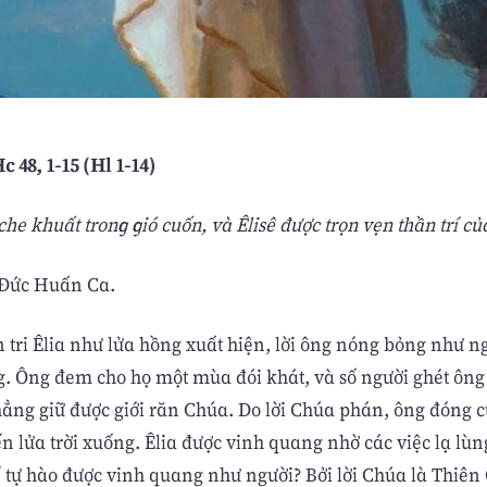
Hc 48, 1-15 (Hl 1-14)
che khuất trong gió cuốn, và Êlisê được trọn vẹn thần trí củ
 Đức Huấn Ca.
n tri Êlia như lửa hồng xuất hiện, lời ông nóng bỏng như 
. Ông đem cho họ một mùa đói khát, và số người ghét ông 
hẳng giữ được giới răn Chúa. Do lời Chúa phán, ông đóng c
n lửa trời xuống. Êlia được vinh quang nhờ các việc lạ lù
ể tự hào được vinh quang như người? Bởi lời Chúa là Thiên