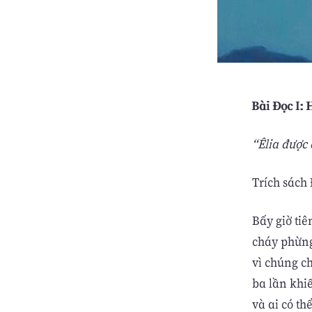
Bài Ðọc I: 
“Êlia được 
Trích sách
Bấy giờ tiê
cháy phừng
vì chúng c
ba lần khiế
và ai có th