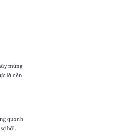
 hãy mừng
ực là nền
hung quanh
sợ hãi.