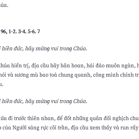
húa.
6, 1-2. 3-4. 5-6. 7
 hiền đức, hãy mừng vui trong Chúa.
Chúa hiển trị, địa cầu hãy hân hoan, hải đảo muôn ngàn,
hói và sương mù bao toả chung quanh, công minh chính tr
u.
 hiền đức, hãy mừng vui trong Chúa.
 lửa đi trước thiên nhan, để đốt những quân đối nghịch c
của Người sáng rực cõi trần, địa cầu xem thấy và run rẩy 