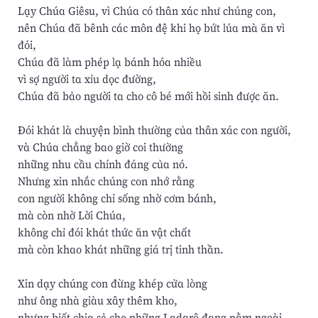
Lạy Chúa Giêsu, vì Chúa có thân xác như chúng con,
nên Chúa đã bênh các môn đệ khi họ bứt lúa mà ăn vì
đói,
Chúa đã làm phép lạ bánh hóa nhiều
vì sợ người ta xỉu dọc đường,
Chúa đã bảo người ta cho cô bé mới hồi sinh được ăn.
Đói khát là chuyện bình thường của thân xác con người,
và Chúa chẳng bao giờ coi thường
những nhu cầu chính đáng của nó.
Nhưng xin nhắc chúng con nhớ rằng
con người không chỉ sống nhờ cơm bánh,
mà còn nhờ Lời Chúa,
không chỉ đói khát thức ăn vật chất
mà còn khao khát những giá trị tinh thần.
Xin dạy chúng con đừng khép cửa lòng
như ông nhà giàu xây thêm kho,
nhưng biết chia sẻ cho những Ladarô đang nằm ngoài