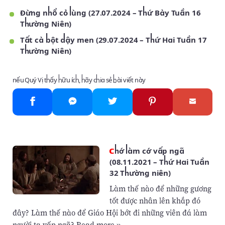
Đừng nhổ cỏ lùng (27.07.2024 – Thứ Bảy Tuần 16
Thường Niên)
Tất cả bột dậy men (29.07.2024 – Thứ Hai Tuần 17
Thường Niên)
nếu Quý Vị thấy hữu ích, hãy chia sẻ bài viết này
Chớ làm cớ vấp ngã
(08.11.2021 – Thứ Hai Tuần
32 Thường niên)
Làm thế nào để những gương
tốt được nhân lên khắp đó
đây? Làm thế nào để Giáo Hội bớt đi những viên đá làm
người ta vấp ngã? Read more »…