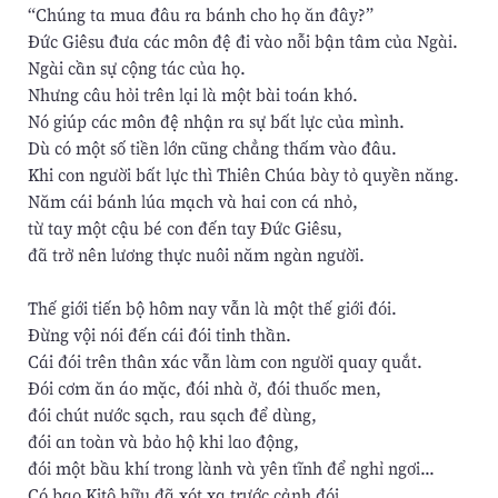
“Chúng ta mua đâu ra bánh cho họ ăn đây?”
Ðức Giêsu đưa các môn đệ đi vào nỗi bận tâm của Ngài.
Ngài cần sự cộng tác của họ.
Nhưng câu hỏi trên lại là một bài toán khó.
Nó giúp các môn đệ nhận ra sự bất lực của mình.
Dù có một số tiền lớn cũng chẳng thấm vào đâu.
Khi con người bất lực thì Thiên Chúa bày tỏ quyền năng.
Năm cái bánh lúa mạch và hai con cá nhỏ,
từ tay một cậu bé con đến tay Ðức Giêsu,
đã trở nên lương thực nuôi năm ngàn người.
Thế giới tiến bộ hôm nay vẫn là một thế giới đói.
Ðừng vội nói đến cái đói tinh thần.
Cái đói trên thân xác vẫn làm con người quay quắt.
Ðói cơm ăn áo mặc, đói nhà ở, đói thuốc men,
đói chút nước sạch, rau sạch để dùng,
đói an toàn và bảo hộ khi lao động,
đói một bầu khí trong lành và yên tĩnh để nghỉ ngơi...
Có bao Kitô hữu đã xót xa trước cảnh đói,