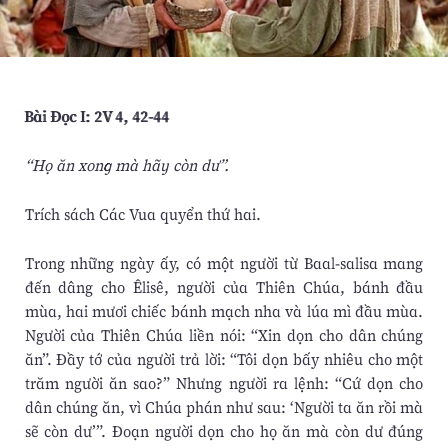
Bài Ðọc I: 2V 4, 42-44
“Họ ăn xong mà hãy còn dư”.
Trích sách Các Vua quyển thứ hai.
Trong những ngày ấy, có một người từ Baal-salisa mang
đến dâng cho Êlisê, người của Thiên Chúa, bánh đầu
mùa, hai mươi chiếc bánh mạch nha và lúa mì đầu mùa.
Người của Thiên Chúa liền nói: “Xin dọn cho dân chúng
ăn”. Ðầy tớ của người trả lời: “Tôi dọn bấy nhiêu cho một
trăm người ăn sao?” Nhưng người ra lệnh: “Cứ dọn cho
dân chúng ăn, vì Chúa phán như sau: ‘Người ta ăn rồi mà
sẽ còn dư’”. Ðoạn người dọn cho họ ăn mà còn dư đúng