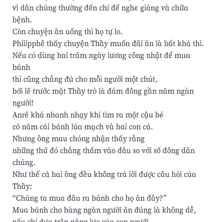
vì dân chúng thường đến chỉ để nghe giảng và chữa
bệnh.
Còn chuyện ăn uống thì họ tự lo.
Philípphê thấy chuyện Thầy muốn đãi ăn là bất khả thi.
Nếu có dùng hai trăm ngày lương công nhật để mua
bánh
thì cũng chẳng đủ cho mỗi người một chút,
bởi lẽ trước mặt Thầy trò là đám đông gần năm ngàn
người!
Anrê khá nhanh nhạy khi tìm ra một cậu bé
có năm cái bánh lúa mạch và hai con cá.
Nhưng ông mau chóng nhận thấy rằng
những thứ đó chẳng thấm vào đâu so với số đông dân
chúng.
Như thế cả hai ông đều không trả lời được câu hỏi của
Thầy:
“Chúng ta mua đâu ra bánh cho họ ăn đây?”
Mua bánh cho hàng ngàn người ăn đúng là không dễ,
nếu chỉ dựa trên năng lực của con người.