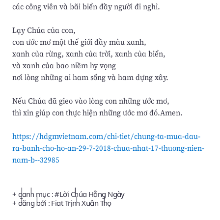
các công viên và bãi biển đầy người đi nghỉ.
Lạy Chúa của con,
con ước mơ một thế giới đầy màu xanh,
xanh của rừng, xanh của trời, xanh của biển,
và xanh của bao niềm hy vọng
nơi lòng những ai ham sống và ham dựng xây.
Nếu Chúa đã gieo vào lòng con những ước mơ,
thì xin giúp con thực hiện những ước mơ đó.Amen.
https://hdgmvietnam.com/chi-tiet/chung-ta-mua-dau-
ra-banh-cho-ho-an-29-7-2018-chua-nhat-17-thuong-nien-
nam-b--32985
+ danh mục : #
Lời Chúa Hằng Ngày
+ đăng bởi :
Fiat Trịnh Xuân Thọ