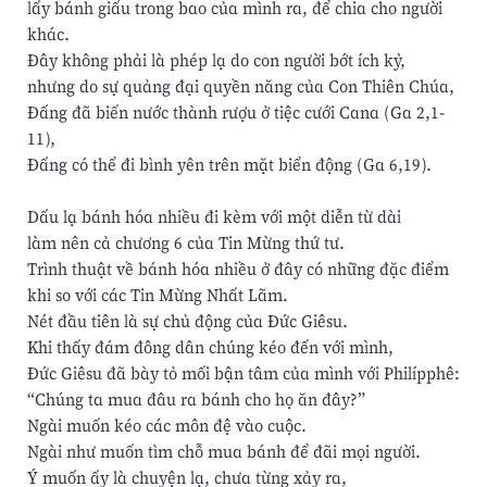
lấy bánh giấu trong bao của mình ra, để chia cho người
khác.
Đây không phải là phép lạ do con người bớt ích kỷ,
nhưng do sự quảng đại quyền năng của Con Thiên Chúa,
Đấng đã biến nước thành rượu ở tiệc cưới Cana (Ga 2,1-
11),
Đấng có thể đi bình yên trên mặt biển động (Ga 6,19).
Dấu lạ bánh hóa nhiều đi kèm với một diễn từ dài
làm nên cả chương 6 của Tin Mừng thứ tư.
Trình thuật về bánh hóa nhiều ở đây có những đặc điểm
khi so với các Tin Mừng Nhất Lãm.
Nét đầu tiên là sự chủ động của Đức Giêsu.
Khi thấy đám đông dân chúng kéo đến với mình,
Đức Giêsu đã bày tỏ mối bận tâm của mình với Philípphê:
“Chúng ta mua đâu ra bánh cho họ ăn đây?”
Ngài muốn kéo các môn đệ vào cuộc.
Ngài như muốn tìm chỗ mua bánh để đãi mọi người.
Ý muốn ấy là chuyện lạ, chưa từng xảy ra,