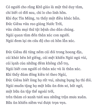
Có người cho rằng Kitô giáo là một thứ duy tâm,
chỉ biết có đời sau, chỉ lo cho linh hồn.
Khi đọc Tin Mừng, ta thấy một điều khác hẳn.
Ðức Giêsu vừa rao giảng Nước Trời,
vừa chữa mọi thứ tật bệnh cho dân chúng.
Ngài quan tâm đến thân xác con người.
Ngài đem lại ơn cứu độ cho cả hồn lẫn xác.
Ðức Giêsu đã từng nếm cái đói trong hoang địa,
cái khát bên bờ giếng, cái mệt khiến Ngài ngủ vùi,
cái lạnh của những đêm không chỗ trọ,
Ngài biết con người có thân xác và là thân xác.
Khi thấy đám đông kiên trì theo Ngài,
Ðức Giêsu biết lòng họ rất vui, nhưng bụng họ thì đói.
Ngài muốn tặng họ một bữa ăn đơn sơ, bất ngờ,
một bữa ăn tập thể ngoài trời,
trên thảm cỏ xanh tươi sau những trận mưa xuân.
Bữa ăn khiến niềm vui được trọn vẹn.