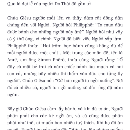
Qua là đại lễ của người Do Thái đã gần tới.
Chúa Giêsu ngước mắt lên và thấy đám rất đông dân
chúng đến với Người. Người hỏi Philipphê: “Ta mua đâu
được bánh cho những người này ăn?” Người hỏi như vậy
có ý thử ông, vì chính Người đã biết việc Người sắp làm.
Philipphê thưa: “Hai trăm bạc bánh cũng không đủ để
mỗi người được một chút”. Một trong các môn đệ, tên là
Anrê, em ông Simon Phêrô, thưa cùng Người rằng: “Ở
đây có một bé trai có năm chiếc bánh lúa mạch và hai
con cá, nhưng bấy nhiêu thì thấm vào đâu cho từng ấy
người”. Chúa Giêsu nói: “Cứ bảo người ta ngồi xuống”. Nơi
đó có nhiều cỏ, người ta ngồi xuống, số đàn ông độ năm
ngàn.
Bấy giờ Chúa Giêsu cầm lấy bánh, và khi đã tạ ơn, Người
phân phát cho các kẻ ngồi ăn, và cá cũng được phân
phát như thế, ai muốn bao nhiêu tuỳ thích. Khi họ đã ăn
no nê, Người bảo các môn đệ: “Hãy thu lấy những miếng