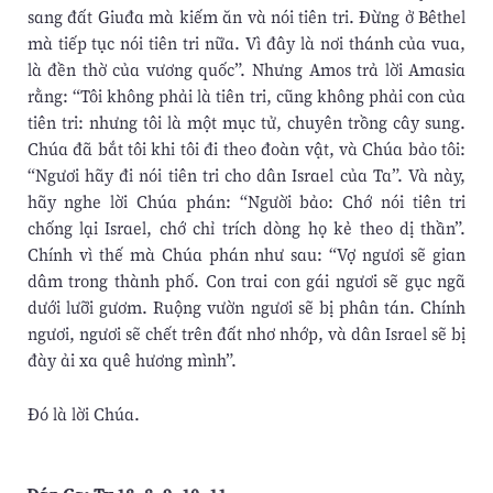
sang đất Giuđa mà kiếm ăn và nói tiên tri. Ðừng ở Bêthel
mà tiếp tục nói tiên tri nữa. Vì đây là nơi thánh của vua,
là đền thờ của vương quốc”. Nhưng Amos trả lời Amasia
rằng: “Tôi không phải là tiên tri, cũng không phải con của
tiên tri: nhưng tôi là một mục tử, chuyên trồng cây sung.
Chúa đã bắt tôi khi tôi đi theo đoàn vật, và Chúa bảo tôi:
“Ngươi hãy đi nói tiên tri cho dân Israel của Ta”. Và này,
hãy nghe lời Chúa phán: “Người bảo: Chớ nói tiên tri
chống lại Israel, chớ chỉ trích dòng họ kẻ theo dị thần”.
Chính vì thế mà Chúa phán như sau: “Vợ ngươi sẽ gian
dâm trong thành phố. Con trai con gái ngươi sẽ gục ngã
dưới lưỡi gươm. Ruộng vườn ngươi sẽ bị phân tán. Chính
ngươi, ngươi sẽ chết trên đất nhơ nhớp, và dân Israel sẽ bị
đày ải xa quê hương mình”.
Ðó là lời Chúa.