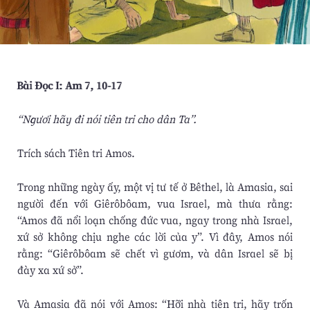
Bài Ðọc I: Am 7, 10-17
“Ngươi hãy đi nói tiên tri cho dân Ta”.
Trích sách Tiên tri Amos.
Trong những ngày ấy, một vị tư tế ở Bêthel, là Amasia, sai
người đến với Giêrôbôam, vua Israel, mà thưa rằng:
“Amos đã nổi loạn chống đức vua, ngay trong nhà Israel,
xứ sở không chịu nghe các lời của y”. Vì đây, Amos nói
rằng: “Giêrôbôam sẽ chết vì gươm, và dân Israel sẽ bị
đày xa xứ sở”.
Và Amasia đã nói với Amos: “Hỡi nhà tiên tri, hãy trốn