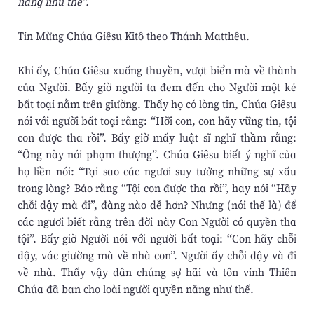
năng như thế”.
Tin Mừng Chúa Giêsu Kitô theo Thánh Matthêu.
Khi ấy, Chúa Giêsu xuống thuyền, vượt biển mà về thành
của Người. Bấy giờ người ta đem đến cho Người một kẻ
bất toại nằm trên giường. Thấy họ có lòng tin, Chúa Giêsu
nói với người bất toại rằng: “Hỡi con, con hãy vững tin, tội
con được tha rồi”. Bấy giờ mấy luật sĩ nghĩ thầm rằng:
“Ông này nói phạm thượng”. Chúa Giêsu biết ý nghĩ của
họ liền nói: “Tại sao các ngươi suy tưởng những sự xấu
trong lòng? Bảo rằng “Tội con được tha rồi”, hay nói “Hãy
chỗi dậy mà đi”, đàng nào dễ hơn? Nhưng (nói thế là) để
các ngươi biết rằng trên đời này Con Người có quyền tha
tội”. Bấy giờ Người nói với người bất toại: “Con hãy chỗi
dậy, vác giường mà về nhà con”. Người ấy chỗi dậy và đi
về nhà. Thấy vậy dân chúng sợ hãi và tôn vinh Thiên
Chúa đã ban cho loài người quyền năng như thế.