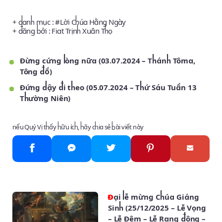
+ danh mục : #
Lời Chúa Hằng Ngày
+ đăng bởi :
Fiat Trịnh Xuân Thọ
Đừng cứng lòng nữa (03.07.2024 – Thánh Tôma,
Tông đồ)
Đứng dậy đi theo (05.07.2024 – Thứ Sáu Tuần 13
Thường Niên)
nếu Quý Vị thấy hữu ích, hãy chia sẻ bài viết này
Đại lễ mừng Chúa Giáng
Sinh (25/12/2025 – Lễ Vọng
– Lễ Đêm – Lễ Rạng đông –