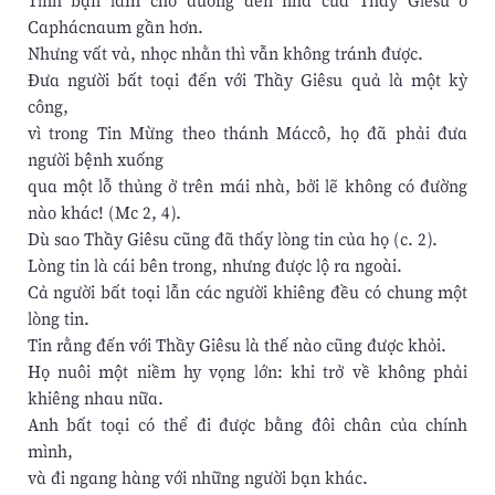
Tình bạn làm cho đường đến nhà của Thầy Giêsu ở
Caphácnaum gần hơn.
Nhưng vất vả, nhọc nhằn thì vẫn không tránh được.
Đưa người bất toại đến với Thầy Giêsu quả là một kỳ
công,
vì trong Tin Mừng theo thánh Máccô, họ đã phải đưa
người bệnh xuống
qua một lỗ thủng ở trên mái nhà, bởi lẽ không có đường
nào khác! (Mc 2, 4).
Dù sao Thầy Giêsu cũng đã thấy lòng tin của họ (c. 2).
Lòng tin là cái bên trong, nhưng được lộ ra ngoài.
Cả người bất toại lẫn các người khiêng đều có chung một
lòng tin.
Tin rằng đến với Thầy Giêsu là thế nào cũng được khỏi.
Họ nuôi một niềm hy vọng lớn: khi trở về không phải
khiêng nhau nữa.
Anh bất toại có thể đi được bằng đôi chân của chính
mình,
và đi ngang hàng với những người bạn khác.