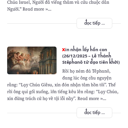
Chúa Israel, Người đã viếng thăm và cứu chuộc dân
Người." Read more »…
đọc tiếp ...
Xin nhận lấy hồn con
(26/12/2025 – Lễ Thánh
Stêphanô tử đạo tiên khởi)
Rồi họ ném đá Têphanô,
đang lúc ông cầu nguyện
rằng: “Lạy Chúa Giêsu, xin đón nhận tâm hồn tôi”. Thế
rồi ông quì gối xuống, lớn tiếng kêu lên rằng: “Lạy Chúa,
xin đừng trách cứ họ về tội lỗi nầy”. Read more »…
đọc tiếp ...