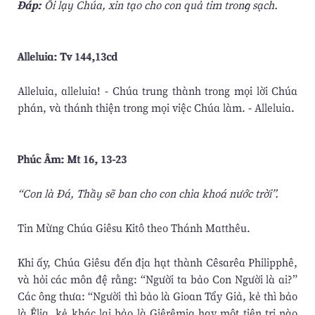
Ðáp:
Ôi lạy Chúa, xin tạo cho con quả tim trong sạch.
Alleluia: Tv 144,13cd
Alleluia, alleluia! - Chúa trung thành trong mọi lời Chúa
phán, và thánh thiện trong mọi việc Chúa làm. - Alleluia.
Phúc Âm: Mt 16, 13-23
“Con là Ðá, Thầy sẽ ban cho con chìa khoá nước trời”.
Tin Mừng Chúa Giêsu Kitô theo Thánh Matthêu.
Khi ấy, Chúa Giêsu đến địa hạt thành Cêsarêa Philipphê,
và hỏi các môn đệ rằng: “Người ta bảo Con Người là ai?”
Các ông thưa: “Người thì bảo là Gioan Tẩy Giả, kẻ thì bảo
là Êlia, kẻ khác lại bảo là Giêrêmia hay một tiên tri nào