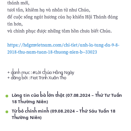
thánh mới,
tươi tắn, khiêm hạ và nhân từ như Chúa,
để cuộc sống ngát hương của họ khiến Hội Thánh đáng
tin hơn,
và chinh phục được những tâm hồn chưa biết Chúa.
https://hdgmvietnam.com/chi-tiet/anh-la-tang-da-9-8-
2018-thu-nam-tuan-18-thuong-nien-b--33023
+ danh mục : #
Lời Chúa Hằng Ngày
+ đăng bởi :
Fiat Trịnh Xuân Thọ
Lòng tin của bà lớn thật (07.08.2024 – Thứ Tư Tuần
18 Thường Niên)
Từ bỏ chính mình (09.08.2024 – Thứ Sáu Tuần 18
Thường Niên)