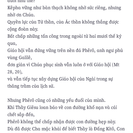
đuối như thế?
Kêpha vững như bàn thạch không nhờ sức riêng, nhưng
nhờ ơn Chúa.
Quyền lực của Tử thần, của Ác thần không thắng được
cộng đoàn này.
Bất chấp những tấn công trong ngoài từ hai mươi thế kỷ
qua,
Giáo hội vẫn đứng vững trên nền đá Phêrô, anh ngư phủ
vùng Galilê,
đơn giản vì Chúa phục sinh vẫn luôn ở với Giáo hội (Mt
28, 20),
và vẫn tiếp tục xây dựng Giáo hội của Ngài trong sự
thăng trầm của lịch sử.
Nhưng Phêrô cũng có những yếu đuối của mình.
Khi Thầy Giêsu loan báo về con đường khổ nạn và cái
chết sắp đến,
Phêrô không thể chấp nhận được con đường hẹp này.
Dù đã được Cha mặc khải để biết Thầy là Đấng Kitô, Con