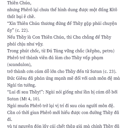
Thiên Chúa,
nhưng Phêrô lại chưa thể hình dung được một đấng Kitô
thất bại ê chề.
“Xin Thiên Chúa thương đừng để Thầy gặp phải chuyện
ấy” (c. 22).
Nếu Thầy là Con Thiên Chúa, thì Cha chẳng để Thầy
phải chịu như vậy.
Trong phút chốc, từ Đá Tảng vững chắc (kêpha, petra)
Phêrô trở thành viên đá làm cho Thầy vấp phạm
(scandalon),
trở thành cơn cám dỗ lớn cho Thầy đến từ Satan (c. 23).
Đức Giêsu đã phản ứng mạnh mẽ đối với anh môn đệ mà
Ngài tin tưởng.
“Lui đi sau Thầy!”: Ngài nói giống như lần bị cám dỗ bởi
Satan (Mt 4, 10).
Ngài muốn Phêrô trở lại vị trí đi sau của người môn đệ.
Cần có thời gian Phêrô mới hiểu được con đường Thầy đã
đi.
và tự nguyện đón lấy cái chết thập giá mà chính Thầy đã