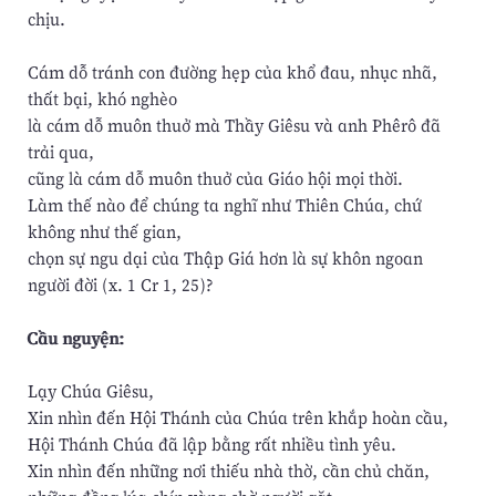
chịu.
Cám dỗ tránh con đường hẹp của khổ đau, nhục nhã,
thất bại, khó nghèo
là cám dỗ muôn thuở mà Thầy Giêsu và anh Phêrô đã
trải qua,
cũng là cám dỗ muôn thuở của Giáo hội mọi thời.
Làm thế nào để chúng ta nghĩ như Thiên Chúa, chứ
không như thế gian,
chọn sự ngu dại của Thập Giá hơn là sự khôn ngoan
người đời (x. 1 Cr 1, 25)?
Cầu nguyện:
Lạy Chúa Giêsu,
Xin nhìn đến Hội Thánh của Chúa trên khắp hoàn cầu,
Hội Thánh Chúa đã lập bằng rất nhiều tình yêu.
Xin nhìn đến những nơi thiếu nhà thờ, cần chủ chăn,