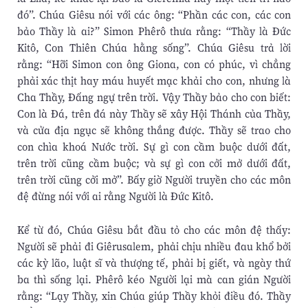
đó”. Chúa Giêsu nói với các ông: “Phần các con, các con
bảo Thầy là ai?” Simon Phêrô thưa rằng: “Thầy là Ðức
Kitô, Con Thiên Chúa hằng sống”. Chúa Giêsu trả lời
rằng: “Hỡi Simon con ông Giona, con có phúc, vì chẳng
phải xác thịt hay máu huyết mạc khải cho con, nhưng là
Cha Thầy, Ðấng ngự trên trời. Vậy Thầy bảo cho con biết:
Con là Ðá, trên đá này Thầy sẽ xây Hội Thánh của Thầy,
và cửa địa ngục sẽ không thắng được. Thầy sẽ trao cho
con chìa khoá Nước trời. Sự gì con cầm buộc dưới đất,
trên trời cũng cầm buộc; và sự gì con cởi mở dưới đất,
trên trời cũng cởi mở”. Bấy giờ Người truyền cho các môn
đệ đừng nói với ai rằng Người là Ðức Kitô.
Kể từ đó, Chúa Giêsu bắt đầu tỏ cho các môn đệ thấy:
Người sẽ phải đi Giêrusalem, phải chịu nhiều đau khổ bởi
các kỳ lão, luật sĩ và thượng tế, phải bị giết, và ngày thứ
ba thì sống lại. Phêrô kéo Người lại mà can gián Người
rằng: “Lạy Thầy, xin Chúa giúp Thầy khỏi điều đó. Thầy