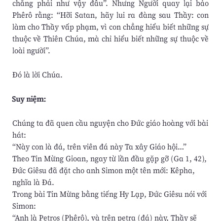
chẳng phải như vậy đâu”. Nhưng Người quay lại bảo
Phêrô rằng: “Hỡi Satan, hãy lui ra đàng sau Thầy: con
làm cho Thầy vấp phạm, vì con chẳng hiểu biết những sự
thuộc về Thiên Chúa, mà chỉ hiểu biết những sự thuộc về
loài người”.
Ðó là lời Chúa.
Suy niệm:
Chúng ta đã quen cầu nguyện cho Đức giáo hoàng với bài
hát:
“Này con là đá, trên viên đá này Ta xây Giáo hội…”
Theo Tin Mừng Gioan, ngay từ lần đầu gặp gỡ (Ga 1, 42),
Đức Giêsu đã đặt cho anh Simon một tên mới: Kêpha,
nghĩa là Đá.
Trong bài Tin Mừng bằng tiếng Hy Lạp, Đức Giêsu nói với
Simon:
“Anh là Petros (Phêrô), và trên petra (đá) này, Thầy sẽ