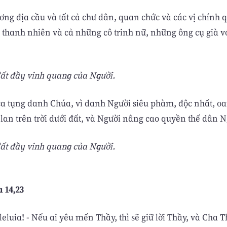
ơng địa cầu và tất cả chư dân, quan chức và các vị chính 
ác thanh nhiên và cả những cô trinh nữ, những ông cụ già v
ất đầy vinh quang của Người.
ca tụng danh Chúa, vì danh Người siêu phàm, độc nhất, o
 lan trên trời dưới đất, và Người nâng cao quyền thế dân N
ất đầy vinh quang của Người.
a 14,23
lleluia! - Nếu ai yêu mến Thầy, thì sẽ giữ lời Thầy, và Cha 