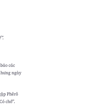
”.
 bảo các
 nhưng ngày
gặp Phêrô
Có chớ”.