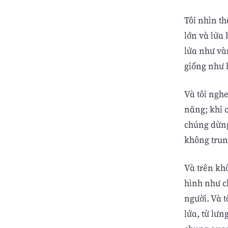
Tôi nhìn t
lớn và lửa
lửa như và
giống như 
Và tôi ngh
năng; khi 
chúng dừng
không trun
Và trên khô
hình như ch
người. Và 
lửa, từ lưn