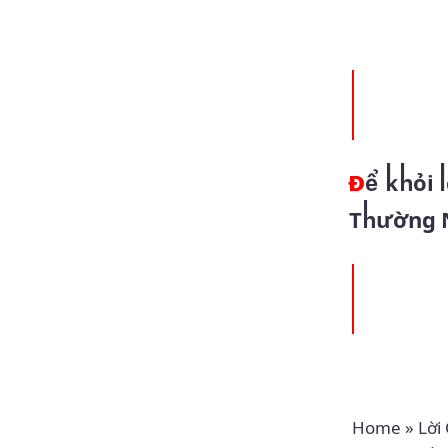
Để khỏi làm cớ sa ngã (12.08.2024 – Thứ Hai Tuần 19
Thường 
Home
»
Lời