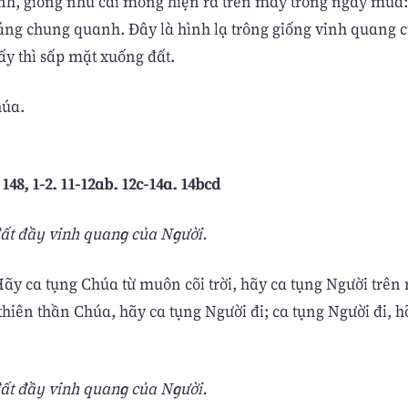
h, giống như cái mống hiện ra trên mây trong ngày mưa: 
sáng chung quanh. Ðây là hình lạ trông giống vinh quang 
ấy thì sấp mặt xuống đất.
húa.
148, 1-2. 11-12ab. 12c-14a. 14bcd
ất đầy vinh quang của Người.
ãy ca tụng Chúa từ muôn cõi trời, hãy ca tụng Người trên 
hiên thần Chúa, hãy ca tụng Người đi; ca tụng Người đi, h
ất đầy vinh quang của Người.