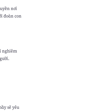
quyền nơi
ới đoàn con
ai nghiêm
gười.
Thầy sẽ yêu