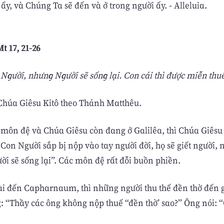
y, và Chúng Ta sẽ đến và ở trong người ấy. - Alleluia.
t 17, 21-26
 Người, nhưng Người sẽ sống lại. Con cái thì được miễn thuế
húa Giêsu Kitô theo Thánh Matthêu.
c môn đệ và Chúa Giêsu còn đang ở Galilêa, thì Chúa Giêsu
“Con Người sắp bị nộp vào tay người đời, họ sẽ giết người,
ời sẽ sống lại”. Các môn đệ rất đỗi buồn phiền.
ài đến Capharnaum, thì những người thu thế đền thờ đến 
: “Thầy các ông không nộp thuế “đền thờ’ sao?” Ông nói: “