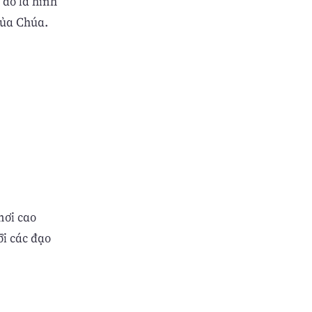
đó là hình
của Chúa.
nơi cao
ỡi các đạo