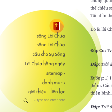
chung quan
thể chiếu 
Tôi nhìn th
Ðó là lời C
sống Lời Chúa
sống Lời Chúa
Ðáp Ca: Tv 
cầu cho Sự Sống
Ðáp:
Trời đ
Lời Chúa hằng ngày
sitemap
›
Xướng: 1) H
danh mục
›
thẳm. Các t
giới thiệu
liên lạc
thiên binh.
Ðáp:
Trời đ