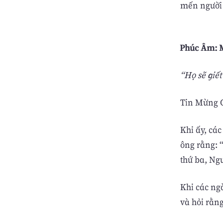
mến người ấ
Phúc Âm: M
“Họ sẽ giết
Tin Mừng C
Khi ấy, cá
ông rằng: 
thứ ba, Ngư
Khi các ng
và hỏi rằng