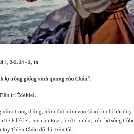
d 1, 2-5. 24 - 2, 1a
nh lạ trông giống vinh quang của Chúa”.
Tiên tri Êdêkiel.
năm trong tháng, năm thứ năm vua Gioakim bị lưu đày, 
ư tế Êdêkiel, con của Buzi, ở xứ Calđêa, trên bờ sông Côb
n tay Thiên Chúa đã đặt trên tôi.