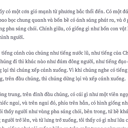
hấy có một cơn gió mạnh từ phương bắc thổi đến. Có một 
 bao bọc chung quanh và bốn bề có ánh sáng phát ra, và ở
ng pha sáng chói. Chính giữa, có giống gì như bốn con vật
hình người.
e tiếng cánh của chúng như tiếng nước lũ, như tiếng của 
chúng đi thì khác nào như đám đông người, như tiếng đạo
 lại thì chúng xếp cánh xuống. Vì khi chúng nghe có tiếng
g, trên đầu chúng, thì chúng dừng lại và xếp cánh xuống.
ng trung, trên đỉnh đầu chúng, có cái gì như một viên ngọ
iếc ngai, và trên ngai đó, phía trên hẳn, có hình giống n
tôi thấy người như vàng pha sáng chói, bên trong, tứ bề k
g người trở lên, và từ lưng trở xuống, tôi thấy có gì như lửa