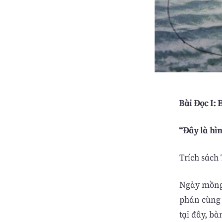
Bài Ðọc I: E
“Ðây là hì
Trích sách 
Ngày mồng 
phán cùng t
tại đây, bà