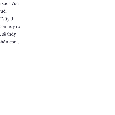
ĩ sao? Vua
gười
“Vậy thì
con hãy ra
, sẽ thấy
phần con”.