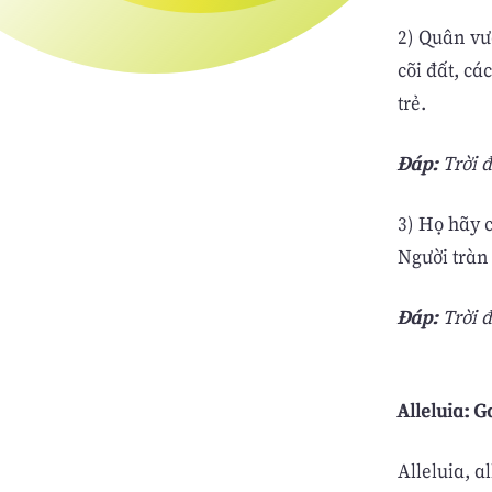
2) Quân vư
cõi đất, c
trẻ.
Ðáp:
Trời đ
3) Họ hãy 
Người tràn
Ðáp:
Trời đ
Alleluia: G
Alleluia, a