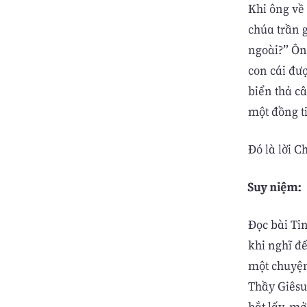
Khi ông về
chúa trần 
ngoài?” Ôn
con cái đư
biển thả câ
một đồng t
Ðó là lời C
Suy niệm:
Đọc bài Ti
khi nghĩ đế
một chuyện
Thầy Giêsu
bắt lấy, mở