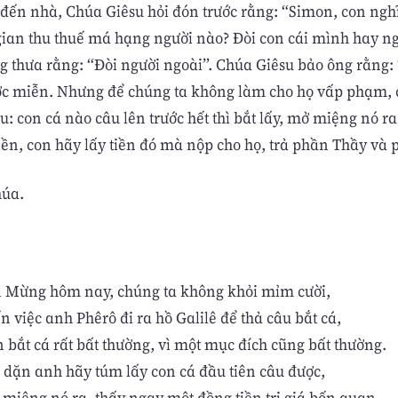
 đến nhà, Chúa Giêsu hỏi đón trước rằng: “Simon, con ngh
gian thu thuế má hạng người nào? Ðòi con cái mình hay n
g thưa rằng: “Ðòi người ngoài”. Chúa Giêsu bảo ông rằng: 
ợc miễn. Nhưng để chúng ta không làm cho họ vấp phạm, 
u: con cá nào câu lên trước hết thì bắt lấy, mở miệng nó ra
iền, con hãy lấy tiền đó mà nộp cho họ, trả phần Thầy và 
húa.
n Mừng hôm nay, chúng ta không khỏi mỉm cười,
n việc anh Phêrô đi ra hồ Galilê để thả câu bắt cá,
 bắt cá rất bất thường, vì một mục đích cũng bất thường.
 dặn anh hãy túm lấy con cá đầu tiên câu được,
 miệng nó ra, thấy ngay một đồng tiền trị giá bốn quan,