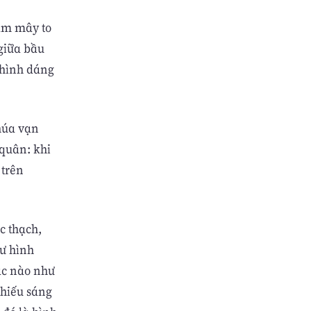
đám mây to
 giữa bầu
 hình dáng
Chúa vạn
 quân: khi
 trên
c thạch,
hư hình
hác nào như
 chiếu sáng