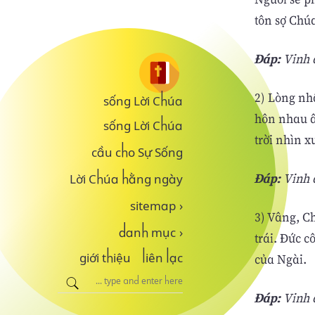
tôn sợ Chúa
Ðáp:
Vinh q
2) Lòng nh
sống Lời Chúa
hôn nhau â
sống Lời Chúa
trời nhìn x
cầu cho Sự Sống
Ðáp:
Vinh q
Lời Chúa hằng ngày
sitemap
›
3) Vâng, C
danh mục
›
trái. Ðức c
của Ngài.
giới thiệu
liên lạc
Ðáp:
Vinh q