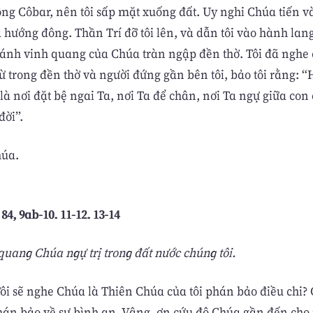
ông Côbar, nên tôi sấp mặt xuống đất. Uy nghi Chúa tiến v
a hướng đông. Thần Trí đỡ tôi lên, và dẫn tôi vào hành lan
 ánh vinh quang của Chúa tràn ngập đền thờ. Tôi đã nghe 
 từ trong đền thờ và người đứng gần bên tôi, bảo tôi rằng: “
là nơi đặt bệ ngai Ta, nơi Ta để chân, nơi Ta ngự giữa con 
ời”.
húa.
84, 9ab-10. 11-12. 13-14
uang Chúa ngự trị trong đất nước chúng tôi.
Tôi sẽ nghe Chúa là Thiên Chúa của tôi phán bảo điều chi?
hán bảo về sự bình an. Vâng, ơn cứu độ Chúa gần đến cho