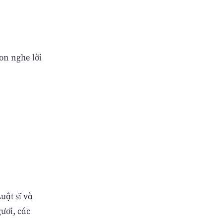
on nghe lời
uật sĩ và
ươi, các