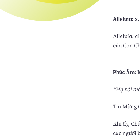
Alleluia: x
Alleluia, a
của Con Chú
Phúc Âm: M
“Họ nói mà
Tin Mừng C
Khi ấy, Ch
các người b