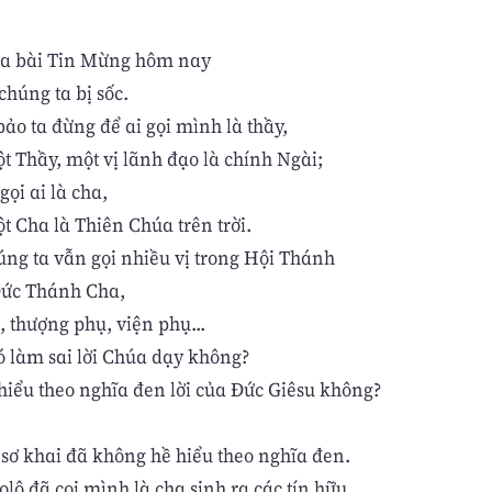
ủa bài Tin Mừng hôm nay
chúng ta bị sốc.
ảo ta đừng để ai gọi mình là thầy,
ột Thầy, một vị lãnh đạo là chính Ngài;
ọi ai là cha,
ột Cha là Thiên Chúa trên trời.
ng ta vẫn gọi nhiều vị trong Hội Thánh
 Ðức Thánh Cha,
, thượng phụ, viện phụ...
ó làm sai lời Chúa dạy không?
 hiểu theo nghĩa đen lời của Ðức Giêsu không?
sơ khai đã không hề hiểu theo nghĩa đen.
lô đã coi mình là cha sinh ra các tín hữu,