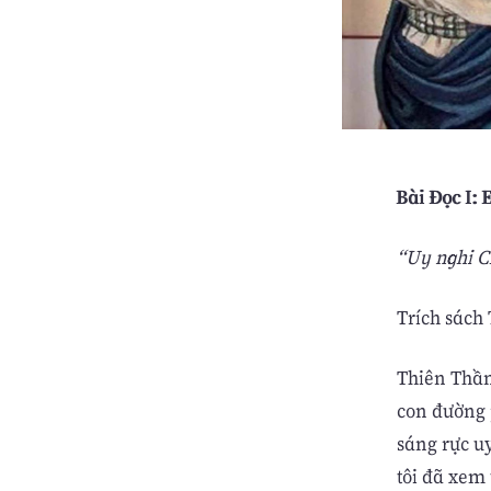
Bài Ðọc I: 
“Uy nghi C
Trích sách 
Thiên Thần
con đường 
sáng rực uy
tôi đã xem 