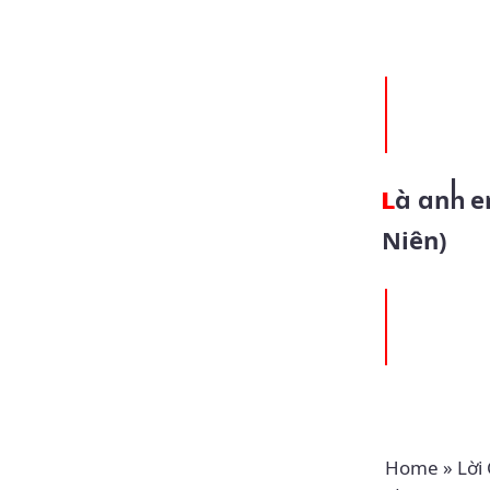
Là anh em với nhau (24.08 – Thứ Bảy Tuần 20 Thường
Niên)
Home
»
Lời