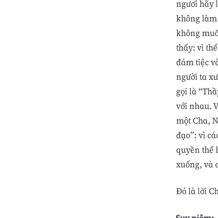
ngươi hãy 
không làm.
không muốn
thấy: vì th
đám tiệc v
người ta x
gọi là “Thầ
với nhau. V
một Cha, Ng
đạo”: vì cá
quyền thế h
xuống, và 
Ðó là lời C
Suy niệm: