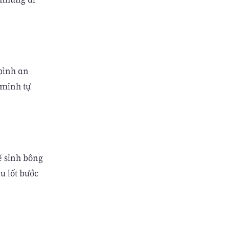
bình an
 minh tự
ẽ sinh bông
u lốt bước