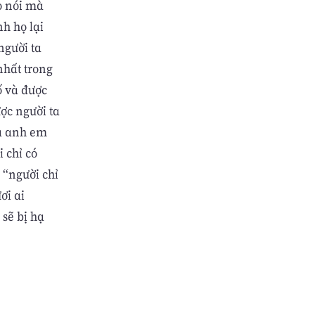
ọ nói mà
h họ lại
người ta
nhất trong
ố và được
ợc người ta
là anh em
i chỉ có
 “người chỉ
ơi ai
 sẽ bị hạ