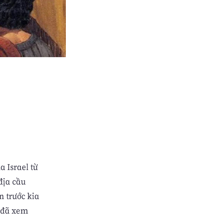
 Israel từ
địa cầu
n trước kia
i đã xem