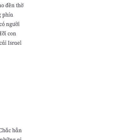
ào đền thờ
g phía
có người
Hỡi con
cái Israel
 Chắc hẳn
 những ai