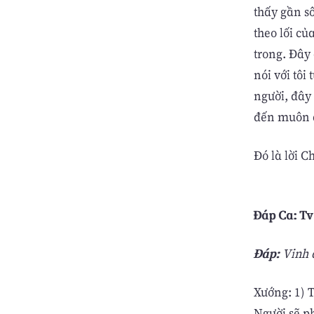
thấy gần s
theo lối củ
trong. Ðây
nói với tôi
người, đây 
đến muôn đ
Ðó là lời C
Đáp Ca: Tv 
Ðáp:
Vinh q
Xướng: 1) 
Người sẽ p