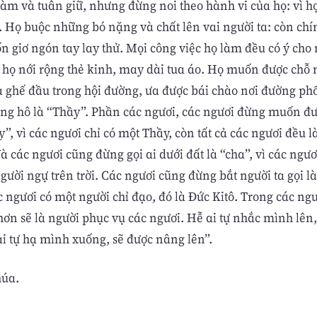
làm và tuân giữ, nhưng đừng noi theo hành vi của họ: vì h
 Họ buộc những bó nặng và chất lên vai người ta: còn chín
 giơ ngón tay lay thử. Mọi công việc họ làm đều có ý cho 
ế họ nới rộng thẻ kinh, may dài tua áo. Họ muốn được chỗ 
à ghế đầu trong hội đường, ưa được bái chào nơi đường ph
ưng hô là “Thầy”. Phần các ngươi, các ngươi đừng muốn đư
y”, vì các ngươi chỉ có một Thầy, còn tất cả các ngươi đều 
à các ngươi cũng đừng gọi ai dưới đất là “cha”, vì các ngươ
ười ngự trên trời. Các ngươi cũng đừng bắt người ta gọi là
c ngươi có một người chỉ đạo, đó là Ðức Kitô. Trong các ngư
ơn sẽ là người phục vụ các ngươi. Hễ ai tự nhắc mình lên,
ai tự hạ mình xuống, sẽ được nâng lên”.
húa.