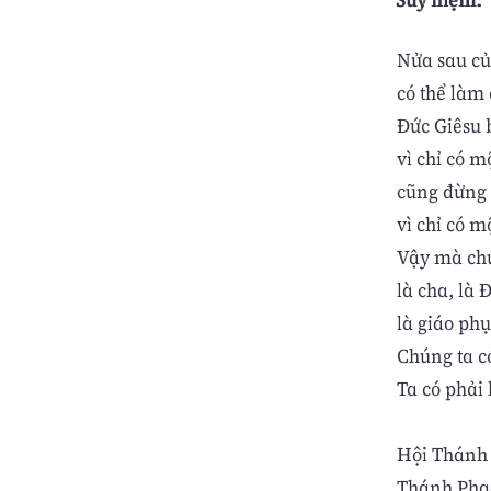
Nửa sau c
có thể làm 
Ðức Giêsu b
vì chỉ có m
cũng đừng g
vì chỉ có m
Vậy mà chú
là cha, là
là giáo phụ
Chúng ta c
Ta có phải
Hội Thánh 
Thánh Phao