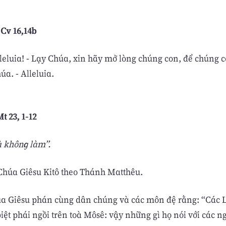
. Cv 16,14b
lleluia! - Lạy Chúa, xin hãy mở lòng chúng con, để chúng c
a. - Alleluia.
t 23, 1-12
 không làm”.
húa Giêsu Kitô theo Thánh Matthêu.
úa Giêsu phán cùng dân chúng và các môn đệ rằng: “Các L
iệt phái ngồi trên toà Môsê: vậy những gì họ nói với các ng