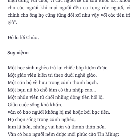
hiện đang vui cười, vì các ngươi sẽ ưu sầu khóc lóc. Khốn
cho các ngươi khi mọi người đều ca tụng các ngươi, vì
chính cha ông họ cũng từng đối xử như vậy với các tiên tri
giả”.
Ðó là lời Chúa.
Suy niệm:
Một học sinh nghèo trả lại chiếc bóp lượm được.
Một giáo viên kiên trì theo đuổi nghề giáo.
Một cán bộ về hưu trong cảnh thanh bạch.
Một bạn nữ bỏ chỗ làm có thu nhập cao...
Một nhân viên từ chối những đồng tiền hối lộ.
Giữa cuộc sống khó khăn,
vẫn có bao người không bị mê hoặc bởi bạc tiền.
Họ chọn sống trong cảnh nghèo,
lam lũ hơn, nhưng vui hơn và thanh thản hơn.
Vẫn có bao người nếm được mối phúc của Tin Mừng: