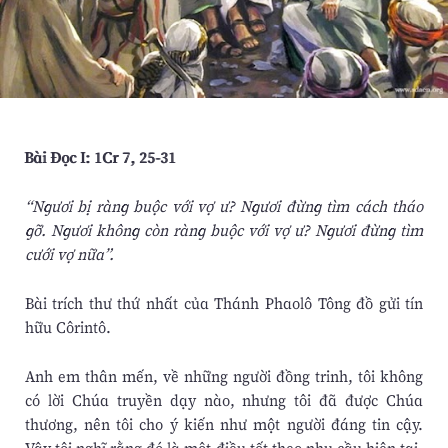
Bài Ðọc I: 1Cr 7, 25-31
“Ngươi bị ràng buộc với vợ ư? Ngươi đừng tìm cách tháo
gỡ. Ngươi không còn ràng buộc với vợ ư? Ngươi đừng tìm
cưới vợ nữa”.
Bài trích thư thứ nhất của Thánh Phaolô Tông đồ gửi tín
hữu Côrintô.
Anh em thân mến, về những người đồng trinh, tôi không
có lời Chúa truyền dạy nào, nhưng tôi đã được Chúa
thương, nên tôi cho ý kiến như một người đáng tin cậy.