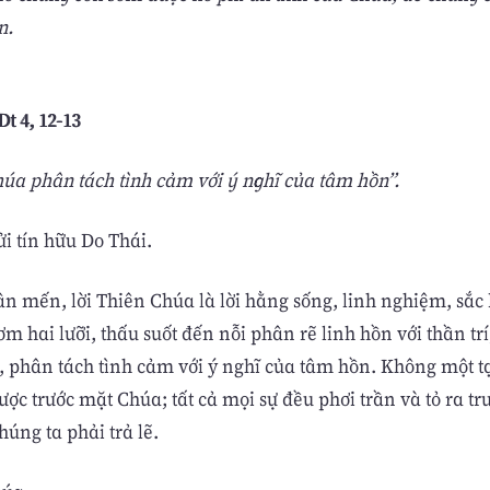
n.
Dt 4, 12-13
húa phân tách tình cảm với ý nghĩ của tâm hồn”.
ửi tín hữu Do Thái.
n mến, lời Thiên Chúa là lời hằng sống, linh nghiệm, sắc
m hai lưỡi, thấu suốt đến nỗi phân rẽ linh hồn với thần trí
o, phân tách tình cảm với ý nghĩ của tâm hồn. Không một t
ợc trước mặt Chúa; tất cả mọi sự đều phơi trần và tỏ ra t
úng ta phải trả lẽ.