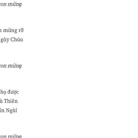
 con mừng
on mừng rỡ
 ngày Chúa
 con mừng
 họ được
là Thiên
xin Ngài
 con mừng