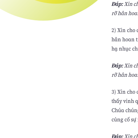
Ðáp:
Xin c
rỡ hân hoa
2) Xin cho
hân hoan t
hạ nhục ch
Ðáp:
Xin c
rỡ hân hoa
3) Xin cho
thấy vinh 
Chúa chúng
củng cố sự
Ðáp:
Xin c