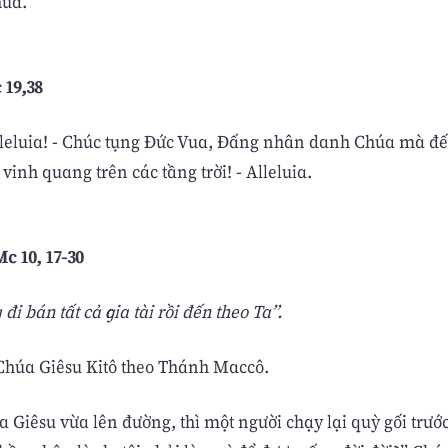
húa.
 19,38
alleluia! - Chúc tụng Ðức Vua, Ðấng nhân danh Chúa mà đ
à vinh quang trên các tầng trời! - Alleluia.
c 10, 17-30
đi bán tất cả gia tài rồi đến theo Ta”.
húa Giêsu Kitô theo Thánh Maccô.
 Giêsu vừa lên đường, thì một người chạy lại quỳ gối trướ