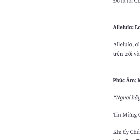
Ðó là lời C
Alleluia: Lc
Alleluia, 
trên trời v
Phúc Âm: M
“Ngươi hãy 
Tin Mừng C
Khi ấy Chúa