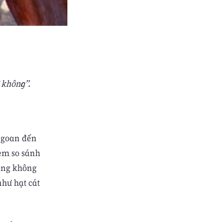
 không”.
 ngoan đến
Ðem so sánh
cũng không
như hạt cát