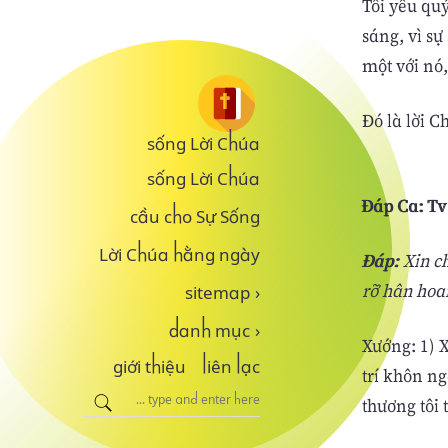
Tôi yêu qu
sáng, vì sự
một với nó,
Ðó là lời C
sống Lời Chúa
sống Lời Chúa
Ðáp Ca: Tv 
cầu cho Sự Sống
Lời Chúa hằng ngày
Ðáp:
Xin c
rỡ hân hoa
sitemap
›
danh mục
›
Xướng: 1) 
giới thiệu
liên lạc
trí khôn ng
thương tôi 