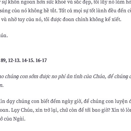
ý sự khôn ngoan hơn sức khoẻ và sắc đẹp, tôi lấy nó làm h
 sáng của nó không hề tắt. Tất cả mọi sự tốt lành đều đến 
 và nhờ tay của nó, tôi được đoan chính không kể xiết.
húa.
89, 12-13. 14-15. 16-17
ho chúng con sớm được no phỉ ân tình của Chúa, để chúng
n.
Xin dạy chúng con biết đếm ngày giờ, để chúng con luyện 
oan. Lạy Chúa, xin trở lại, chứ còn để tới bao giờ? Xin tỏ lò
tớ của Ngài.