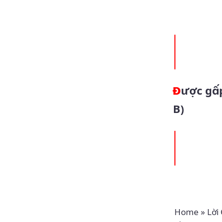
Được gấp trăm (13.10.2024 – Chúa Nhật 28 Thường Niên
B)
Home
»
Lời