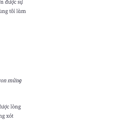
ơn được sự
cùng tôi làm
 con mừng
được lòng
ng xót