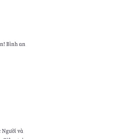
ến! Bình an
c Người và