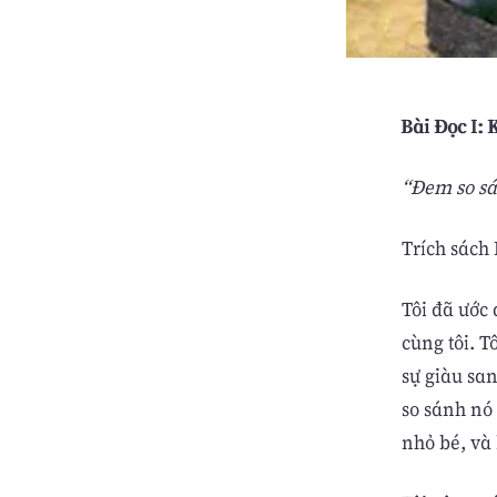
Bài Ðọc I: 
“Ðem so sá
Trích sách
Tôi đã ước 
cùng tôi. 
sự giàu sa
so sánh nó 
nhỏ bé, và