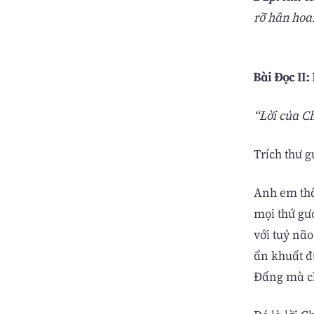
rỡ hân hoa
Bài Ðọc II: 
“Lời của C
Trích thư g
Anh em thâ
mọi thứ gươ
với tuỷ nã
ẩn khuất đư
Ðấng mà ch