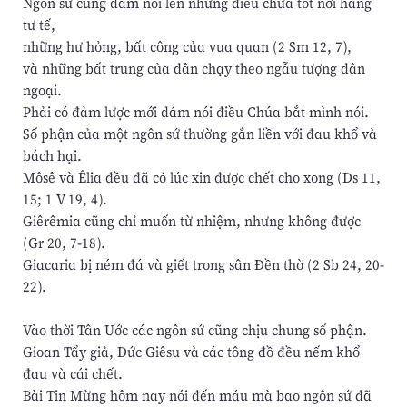
Ngôn sứ cũng dám nói lên những điều chưa tốt nơi hàng
tư tế,
những hư hỏng, bất công của vua quan (2 Sm 12, 7),
và những bất trung của dân chạy theo ngẫu tượng dân
ngoại.
Phải có đảm lược mới dám nói điều Chúa bắt mình nói.
Số phận của một ngôn sứ thường gắn liền với đau khổ và
bách hại.
Môsê và Êlia đều đã có lúc xin được chết cho xong (Ds 11,
15; 1 V 19, 4).
Giêrêmia cũng chỉ muốn từ nhiệm, nhưng không được
(Gr 20, 7-18).
Giacaria bị ném đá và giết trong sân Đền thờ (2 Sb 24, 20-
22).
Vào thời Tân Ước các ngôn sứ cũng chịu chung số phận.
Gioan Tẩy giả, Đức Giêsu và các tông đồ đều nếm khổ
đau và cái chết.
Bài Tin Mừng hôm nay nói đến máu mà bao ngôn sứ đã