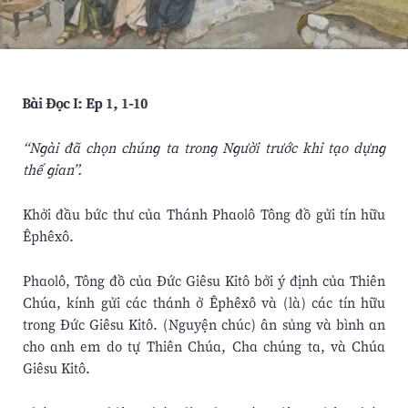
Bài Ðọc I: Ep 1, 1-10
“Ngài đã chọn chúng ta trong Người trước khi tạo dựng
thế gian”.
Khởi đầu bức thư của Thánh Phaolô Tông đồ gửi tín hữu
Êphêxô.
Phaolô, Tông đồ của Ðức Giêsu Kitô bởi ý định của Thiên
Chúa, kính gửi các thánh ở Êphêxô và (là) các tín hữu
trong Ðức Giêsu Kitô. (Nguyện chúc) ân sủng và bình an
cho anh em do tự Thiên Chúa, Cha chúng ta, và Chúa
Giêsu Kitô.