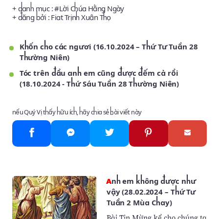
+ danh mục : #
Lời Chúa Hằng Ngày
+ đăng bởi :
Fiat Trịnh Xuân Thọ
Khốn cho các ngươi (16.10.2024 – Thứ Tư Tuần 28
Thường Niên)
Tóc trên đầu anh em cũng được đếm cả rồi
(18.10.2024 - Thứ Sáu Tuần 28 Thường Niên)
nếu Quý Vị thấy hữu ích, hãy chia sẻ bài viết này
Anh em không được như
vậy (28.02.2024 – Thứ Tư
Tuần 2 Mùa Chay)
Bài Tin Mừng kể cho chúng ta