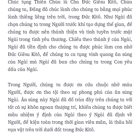
Chúc tụng Thiên Chúa là Cha Ðức Giêsu Kitô, Chúa
chúng ta, Ðấng đã chúc lành cho chúng ta bằng mọi phúc
lành thiêng liêng trên trời, trong Ðức Kitô. Như Ngài đã
chọn chúng ta trong Người trước khi tạo dựng thế gian, để
chúng ta được nên thánh thiện và tinh tuyền trước mặt
Ngài trong tình yêu thương. Chiếu theo thánh ý của Ngài,
Ngài đã tiền định cho chúng ta được phúc làm con nhờ
Ðức Giêsu Kitô, để chúng ta ca tụng vinh quang ân sủng
của Ngài mà Ngài đã ban cho chúng ta trong Con yêu
dấu của Ngài.
Trong Người, chúng ta được ơn cứu chuộc nhờ máu
Người, được ơn tha tội theo sự phong phú của ân sủng
Ngài. Ân sủng này Ngài đã đổ tràn đầy trên chúng ta với
tất cả sự khôn ngoan thượng trí, khiến chúng ta được biết
mầu nhiệm ý định của Ngài theo ý Ngài đã định về
Người, để kiện toàn trong thời gian viên mãn, là thâu hồi
vạn vật trên trời dưới đất trong Ðức Kitô.