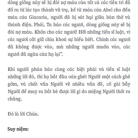
dòng giống này sẽ bị đòi nợ máu của tất cả các tiên tri đã
đổ ra từ lúc tạo thành vũ trụ, kể từ máu của Abel cho đến
máu của Giacaria, người đã bị sát hại giữa bàn thờ và
thánh điện. Phải, Ta bảo các ngươi, dòng giống này sẽ bị
đòi nợ máu. Khốn cho các ngươi! Hỡi những tiến sĩ luật, vì
các ngươi cất giữ chìa khoá sự hiểu biết. Chính các ngươi
đã không được vào, mà những người muốn vào, các
ngươi đã ngăn cản họ lại”.
Khi người phán bảo cùng các biệt phái và tiến sĩ luật
những lời đó, thì họ bắt đầu oán ghét Người một cách ghê
gớm, và chất vấn Người về nhiều vấn đề, cố gài bẫy
Người để may ra bắt bẻ được lời gì do miệng Người thốt ra
chăng.
Ðó là lời Chúa.
Suy niệm: