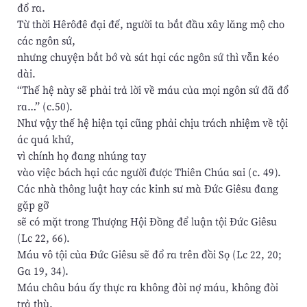
đổ ra.
Từ thời Hêrôđê đại đế, người ta bắt đầu xây lăng mộ cho
các ngôn sứ,
nhưng chuyện bắt bớ và sát hại các ngôn sứ thì vẫn kéo
dài.
“Thế hệ này sẽ phải trả lời về máu của mọi ngôn sứ đã đổ
ra…” (c.50).
Như vậy thế hệ hiện tại cũng phải chịu trách nhiệm về tội
ác quá khứ,
vì chính họ đang nhúng tay
vào việc bách hại các người được Thiên Chúa sai (c. 49).
Các nhà thông luật hay các kinh sư mà Đức Giêsu đang
gặp gỡ
sẽ có mặt trong Thượng Hội Đồng để luận tội Đức Giêsu
(Lc 22, 66).
Máu vô tội của Đức Giêsu sẽ đổ ra trên đồi Sọ (Lc 22, 20;
Ga 19, 34).
Máu châu báu ấy thực ra không đòi nợ máu, không đòi
trả thù.