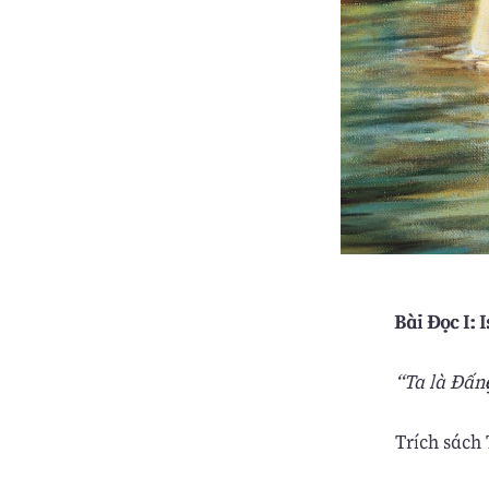
Bài Ðọc I: I
“Ta là Ðấn
Trích sách T