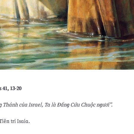
s 41, 13-20
g Thánh của Israel, Ta là Ðấng Cứu Chuộc ngươi”.
iên tri Isaia.