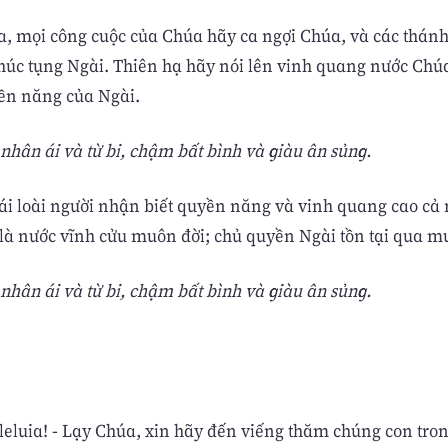
a, mọi công cuộc của Chúa hãy ca ngợi Chúa, và các thán
húc tụng Ngài. Thiên hạ hãy nói lên vinh quang nước Chú
ền năng của Ngài.
hân ái và từ bi, chậm bất bình và giàu ân sủng.
cái loài người nhận biết quyền năng và vinh quang cao cả
là nước vĩnh cửu muôn đời; chủ quyền Ngài tồn tại qua m
hân ái và từ bi, chậm bất bình và giàu ân sủng.
lleluia! - Lạy Chúa, xin hãy đến viếng thăm chúng con tro