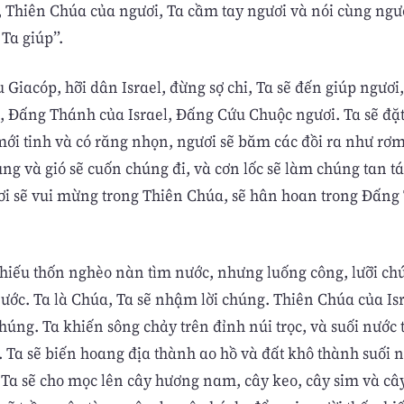
, Thiên Chúa của ngươi, Ta cầm tay ngươi và nói cùng ngư
 Ta giúp”.
 Giacóp, hỡi dân Israel, đừng sợ chi, Ta sẽ đến giúp ngươi, 
 Ðấng Thánh của Israel, Ðấng Cứu Chuộc ngươi. Ta sẽ đặ
mới tinh và có răng nhọn, ngươi sẽ băm các đồi ra như rơm
ng và gió sẽ cuốn chúng đi, và cơn lốc sẽ làm chúng tan t
ơi sẽ vui mừng trong Thiên Chúa, sẽ hân hoan trong Ðấng
hiếu thốn nghèo nàn tìm nước, nhưng luống công, lưỡi ch
nước. Ta là Chúa, Ta sẽ nhậm lời chúng. Thiên Chúa của Isr
úng. Ta khiến sông chảy trên đỉnh núi trọc, và suối nước 
. Ta sẽ biến hoang địa thành ao hồ và đất khô thành suối 
 Ta sẽ cho mọc lên cây hương nam, cây keo, cây sim và câ