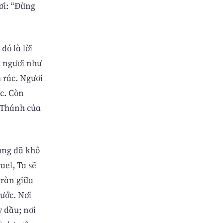
ơi: “Ðừng
đó là lời
t ngươi như
 rác. Ngươi
ác. Còn
 Thánh của
úng đã khô
ael, Ta sẽ
tràn giữa
nước. Nơi
y dầu; nơi