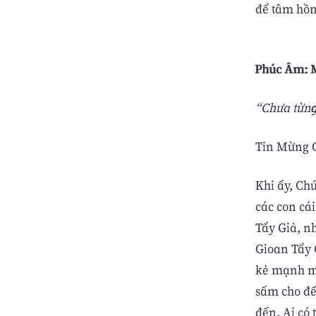
để tâm hồn
Phúc Âm: M
“Chưa từng
Tin Mừng C
Khi ấy, Ch
các con cái
Tẩy Giả, nh
Gioan Tẩy 
kẻ mạnh mẽ
sấm cho đế
đến. Ai có 