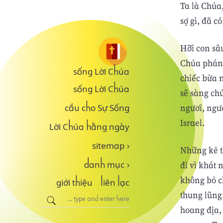
Ta là Chúa
sợ gì, đã có
Hỡi con sâu
Chúa phán,
sống Lời Chúa
chiếc bừa 
sống Lời Chúa
sẽ sàng chú
ngươi, ngư
cầu cho Sự Sống
Israel.
Lời Chúa hằng ngày
sitemap
›
Những kẻ t
đi vì khát 
danh mục
›
không bỏ ch
giới thiệu
liên lạc
thung lũng
hoang địa,