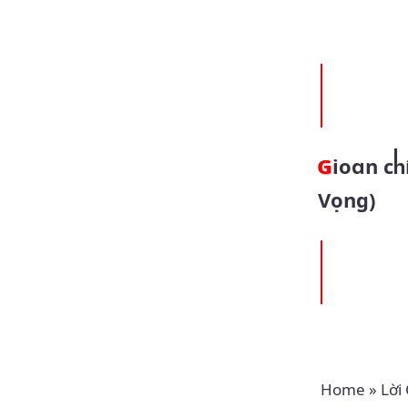
Gioan chính là Êlia (12.12.2024 – Thứ Năm Tuần 2 Mùa
Vọng)
Home
»
Lời