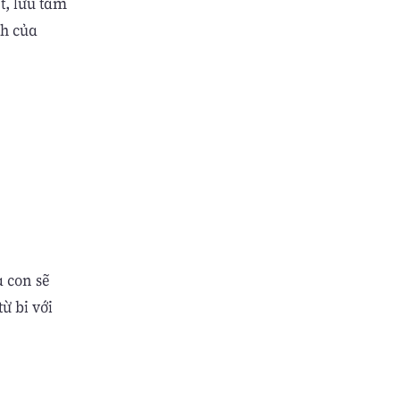
t, lưu tâm
nh của
à con sẽ
ừ bi với