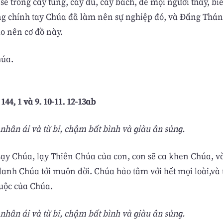
sẽ trồng cây tùng, cây du, cây bách, để mọi người thấy, biế
ng chính tay Chúa đã làm nên sự nghiệp đó, và Ðấng Thá
ạo nên cơ đồ này.
húa.
144, 1 và 9. 10-11. 12-13ab
hân ái và từ bi, chậm bất bình và giàu ân sủng.
Lạy Chúa, lạy Thiên Chúa của con, con sẽ ca khen Chúa, v
anh Chúa tới muôn đời. Chúa hảo tâm với hết mọi loài,và t
uộc của Chúa.
hân ái và từ bi, chậm bất bình và giàu ân sủng.