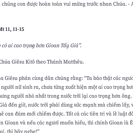
 chúng con được hoàn toàn vui mừng trước nhan Chúa. - A
t 11, 11-15
 có ai cao trọng hơn Gioan Tẩy Giả”.
húa Giêsu Kitô theo Thánh Matthêu.
úa Giêsu phán cùng dân chúng rằng: “Ta bảo thật các ngươ
 người nữ sinh ra, chưa từng xuất hiện một ai cao trọng h
ưng người nhỏ nhất trong nước trời lại cao trọng hơn ông.
Giả đến giờ, nước trời phải dùng sức mạnh mà chiếm lấy,
 can đảm mới chiếm được. Tất cả các tiên tri và lề luật đ
n Gioan và nếu các ngươi muốn hiểu, thì chính Gioan là Êl
tai, thì hãy nghe!”