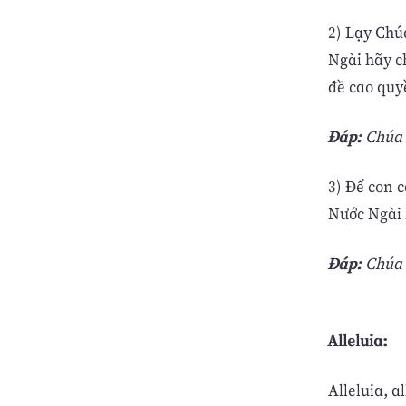
2) Lạy Chú
Ngài hãy c
đề cao quy
Ðáp:
Chúa n
3) Ðể con 
Nước Ngài 
Ðáp:
Chúa n
Alleluia:
Alleluia, a