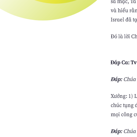
sa mạc, Ta 
và hiểu rằ
Israel đã t
Ðó là lời C
Ðáp Ca: Tv 
Ðáp:
Chúa n
Xướng: 1) 
chúc tụng d
mọi công c
Ðáp:
Chúa n