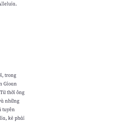
lleluia.
i, trong
ơn Gioan
 Từ thời ông
 và những
ã tuyên
ia, kẻ phải