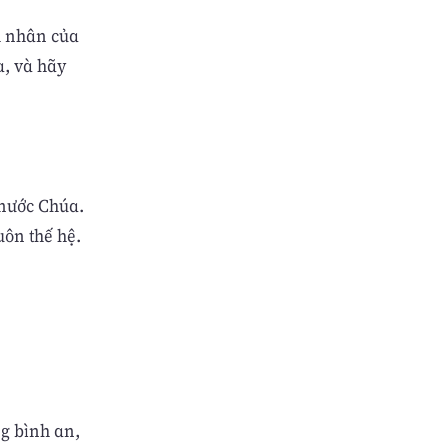
h nhân của
a, và hãy
 nước Chúa.
uôn thế hệ.
ng bình an,