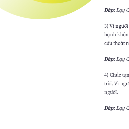
Ðáp:
Lạy Ch
3) Vì người
hạnh không 
cứu thoát 
Ðáp:
Lạy Ch
4) Chúc tụ
trời. Vì ng
người.
Ðáp:
Lạy Ch