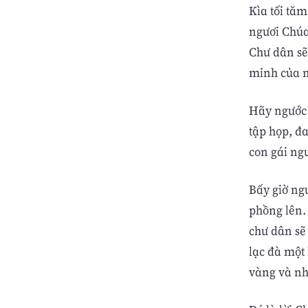
Kìa tối tă
ngươi Chúa
Chư dân sẽ
minh của n
Hãy ngước 
tập họp, đa
con gái ng
Bấy giờ ngư
phồng lên.
chư dân sẽ
lạc đà một 
vàng và nh