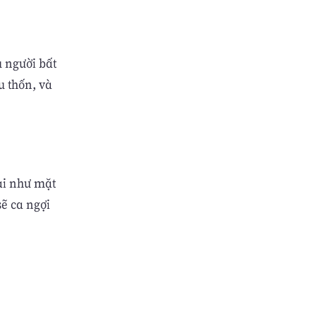
u người bất
u thốn, và
ài như mặt
sẽ ca ngợi