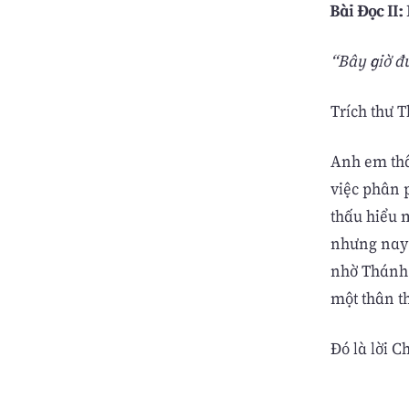
Bài Ðọc II: 
“Bây giờ đư
Trích thư 
Anh em thâ
việc phân p
thấu hiểu 
nhưng nay 
nhờ Thánh 
một thân t
Ðó là lời C