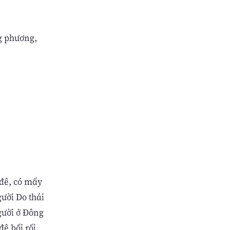
ng phương,
ôđê, có mấy
ười Do thái
gười ở Ðông
ê bối rối,