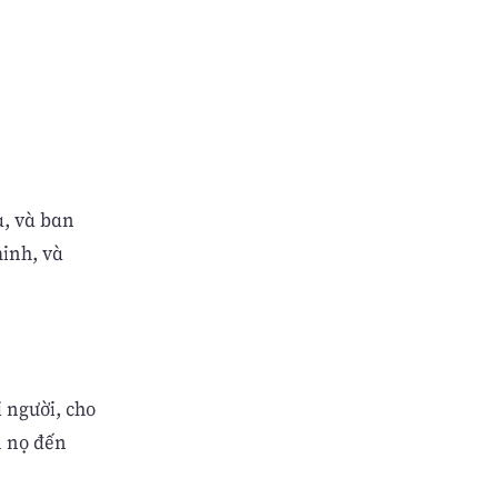
a, và ban
minh, và
i người, cho
n nọ đến