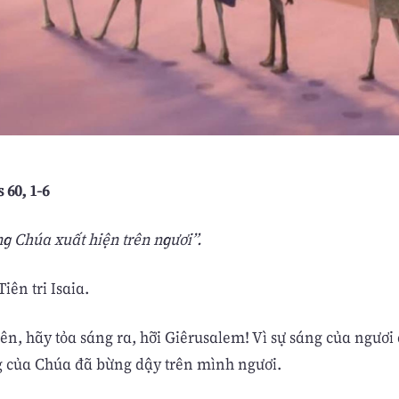
s 60, 1-6
g Chúa xuất hiện trên ngươi”.
iên tri Isaia.
n, hãy tỏa sáng ra, hỡi Giêrusalem! Vì sự sáng của ngươi đ
 của Chúa đã bừng dậy trên mình ngươi.