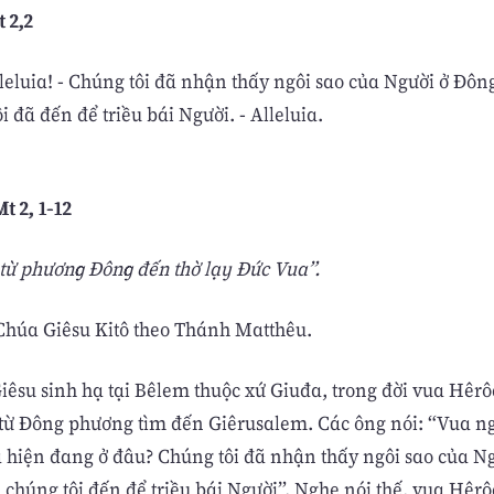
t 2,2
lleluia! - Chúng tôi đã nhận thấy ngôi sao của Người ở Ðô
i đã đến để triều bái Người. - Alleluia.
t 2, 1-12
 từ phương Ðông đến thờ lạy Ðức Vua”.
húa Giêsu Kitô theo Thánh Matthêu.
iêsu sinh hạ tại Bêlem thuộc xứ Giuđa, trong đời vua Hêr
 từ Ðông phương tìm đến Giêrusalem. Các ông nói: “Vua ng
a hiện đang ở đâu? Chúng tôi đã nhận thấy ngôi sao của N
chúng tôi đến để triều bái Người”. Nghe nói thế, vua Hêrôđ