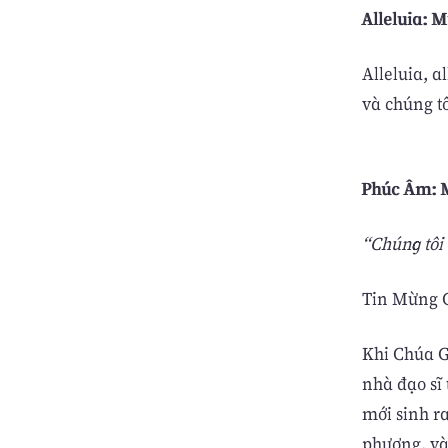
Alleluia: M
Alleluia, a
và chúng tô
Phúc Âm: M
“Chúng tôi
Tin Mừng C
Khi Chúa G
nhà đạo sĩ
mới sinh r
phương, và 