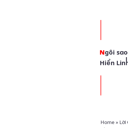
Ngôi sao dẫn đường (05.01.2025 – Chúa Nhật Lễ Chúa
Hiển Lin
Home
»
Lời