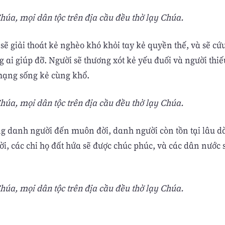
úa, mọi dân tộc trên địa cầu đều thờ lạy Chúa.
 sẽ giải thoát kẻ nghèo khó khỏi tay kẻ quyền thế, và sẽ cứ
ai giúp đỡ. Người sẽ thương xót kẻ yếu đuối và người thiế
mạng sống kẻ cùng khổ.
úa, mọi dân tộc trên địa cầu đều thờ lạy Chúa.
ng danh người đến muôn đời, danh người còn tồn tại lâu d
ười, các chi họ đất hứa sẽ được chúc phúc, và các dân nước 
úa, mọi dân tộc trên địa cầu đều thờ lạy Chúa.