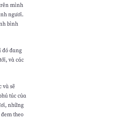
 trên mình
ình ngươi.
ánh bình
i đó đang
tới, và các
c và sẽ
phú túc của
ươi, những
, đem theo