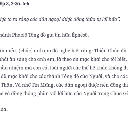
Ep 3, 2-3a. 5-6
ợc tỏ ra rằng các dân ngoại được đồng thừa tự lời hứa”.
Thánh Phaolô Tông đồ gửi tín hữu Êphêsô.
n mến, (chắc) anh em đã nghe biết rằng: Thiên Chúa đã 
hát ân sủng cho anh em, là theo ơn mạc khải cho tôi biết, 
mầu nhiệm mà con cái loài người các thế hệ khác không đư
đã mạc khải cho các thánh Tông đồ của Người, và cho các v
Thần. Và nhờ Tin Mừng, các dân ngoại được nên đồng thừ
hể và đồng thông phần với lời hứa của Người trong Chúa Gi
húa.