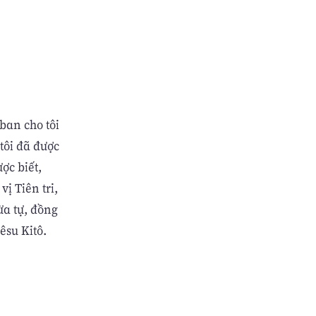
ban cho tôi
tôi đã được
ợc biết,
ị Tiên tri,
a tự, đồng
êsu Kitô.