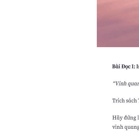
Bài Ðọc I: I
“Vinh quan
Trích sách T
Hãy đứng lê
vinh quang