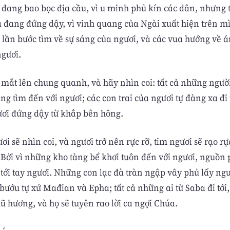
m đang bao bọc địa cầu, vì u minh phủ kín các dân, nhưng
 đang đứng dậy, vì vinh quang của Ngài xuất hiện trên m
 lần bước tìm về sự sáng của ngươi, và các vua hướng về 
gươi.
mắt lên chung quanh, và hãy nhìn coi: tất cả những ngườ
ng tìm đến với ngươi; các con trai của ngươi tự đàng xa đi 
ươi đứng dậy từ khắp bên hông.
ơi sẽ nhìn coi, và ngươi trở nên rực rỡ, tim ngươi sẽ rạo rự
 Bởi vì những kho tàng bể khơi tuôn đến với ngươi, nguồn 
 tới tay ngươi. Những con lạc đà tràn ngập vây phủ lấy ng
bướu tự xứ Mađian và Epha; tất cả những ai từ Saba đi tới
ũ hương, và họ sẽ tuyên rao lời ca ngợi Chúa.