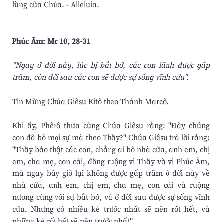
lùng của Chúa. - Alleluia.
Phúc Âm: Mc 10, 28-31
"Ngay ở đời này, lúc bị bắt bớ, các con lãnh được gấp
trăm, còn đời sau các con sẽ được sự sống vĩnh cửu".
Tin Mừng Chúa Giêsu Kitô theo Thánh Marcô.
Khi ấy, Phêrô thưa cùng Chúa Giêsu rằng: "Ðây chúng
con đã bỏ mọi sự mà theo Thầy?" Chúa Giêsu trả lời rằng:
"Thầy bảo thật các con, chẳng ai bỏ nhà cửa, anh em, chị
em, cha mẹ, con cái, đồng ruộng vì Thầy và vì Phúc Âm,
mà ngay bây giờ lại không được gấp trăm ở đời này về
nhà cửa, anh em, chị em, cha mẹ, con cái và ruộng
nương cùng với sự bắt bớ, và ở đời sau được sự sống vĩnh
cửu. Nhưng có nhiều kẻ trước nhất sẽ nên rốt hết, và
những kẻ rốt hết sẽ nên trước nhất".