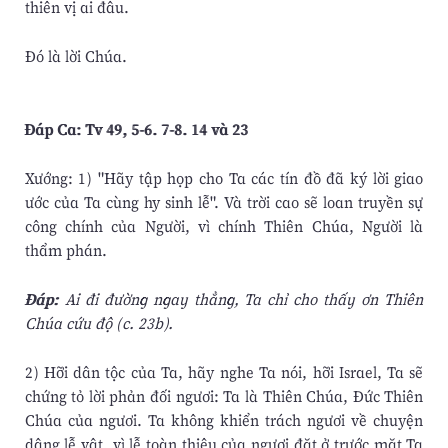
thiên vị ai đâu.
Ðó là lời Chúa.
Ðáp Ca: Tv 49, 5-6. 7-8. 14 và 23
Xướng: 1) "Hãy tập họp cho Ta các tín đồ đã ký lời giao
ước của Ta cùng hy sinh lễ". Và trời cao sẽ loan truyền sự
công chính của Người, vì chính Thiên Chúa, Người là
thẩm phán.
Ðáp:
Ai đi đường ngay thẳng, Ta chỉ cho thấy ơn Thiên
Chúa cứu độ (c. 23b).
2) Hỡi dân tộc của Ta, hãy nghe Ta nói, hỡi Israel, Ta sẽ
chứng tỏ lời phản đối ngươi: Ta là Thiên Chúa, Ðức Thiên
Chúa của ngươi. Ta không khiển trách ngươi về chuyện
dâng lễ vật, vì lễ toàn thiêu của ngươi đặt ở trước mặt Ta