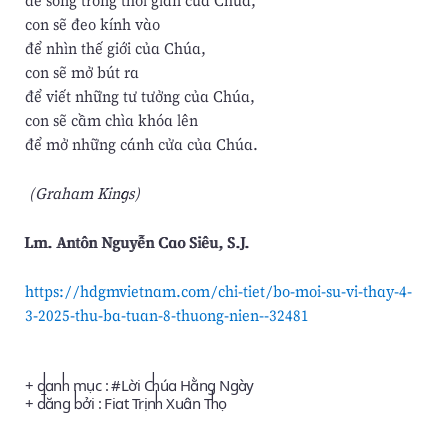
con sẽ đeo kính vào
để nhìn thế giới của Chúa,
con sẽ mở bút ra
để viết những tư tưởng của Chúa,
con sẽ cầm chìa khóa lên
để mở những cánh cửa của Chúa.
ㅤ ㅤ(Graham Kings)
Lm. Antôn Nguyễn Cao Siêu, S.J.
https://hdgmvietnam.com/chi-tiet/bo-moi-su-vi-thay-4-
3-2025-thu-ba-tuan-8-thuong-nien--32481
+ danh mục : #
Lời Chúa Hằng Ngày
+ đăng bởi :
Fiat Trịnh Xuân Thọ