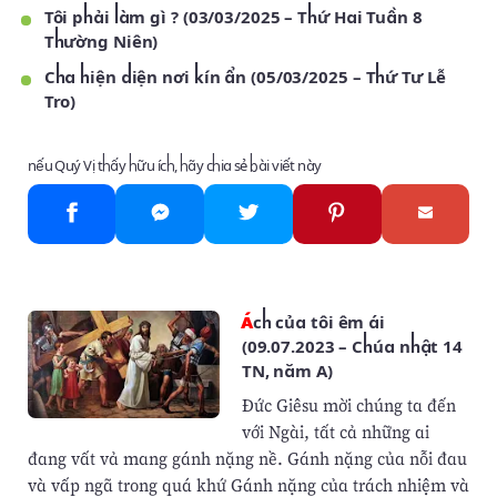
Tôi phải làm gì ? (03/03/2025 – Thứ Hai Tuần 8
Thường Niên)
Cha hiện diện nơi kín ẩn (05/03/2025 – Thứ Tư Lễ
Tro)
nếu Quý Vị thấy hữu ích, hãy chia sẻ bài viết này
Ách của tôi êm ái
(09.07.2023 – Chúa nhật 14
TN, năm A)
Ðức Giêsu mời chúng ta đến
với Ngài, tất cả những ai
đang vất vả mang gánh nặng nề. Gánh nặng của nỗi đau
và vấp ngã trong quá khứ Gánh nặng của trách nhiệm và