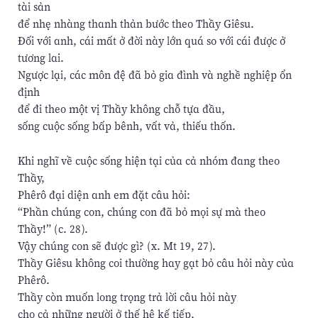
tài sản
để nhẹ nhàng thanh thản bước theo Thầy Giêsu.
Đối với anh, cái mất ở đời này lớn quá so với cái được ở
tương lai.
Ngược lại, các môn đệ đã bỏ gia đình và nghề nghiệp ổn
định
để đi theo một vị Thầy không chỗ tựa đầu,
sống cuộc sống bấp bênh, vất vả, thiếu thốn.
Khi nghĩ về cuộc sống hiện tại của cả nhóm đang theo
Thầy,
Phêrô đại diện anh em đặt câu hỏi:
“Phần chúng con, chúng con đã bỏ mọi sự mà theo
Thầy!” (c. 28).
Vậy chúng con sẽ được gì? (x. Mt 19, 27).
Thầy Giêsu không coi thường hay gạt bỏ câu hỏi này của
Phêrô.
Thầy còn muốn long trọng trả lời câu hỏi này
cho cả những người ở thế hệ kế tiếp.