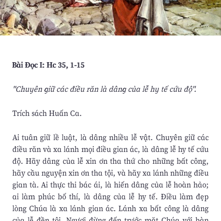
Bài Ðọc I: Hc 35, 1-15
"Chuyên giữ các điều răn là dâng của lễ hy tế cứu độ".
Trích sách Huấn Ca.
Ai tuân giữ lề luật, là dâng nhiều lễ vật. Chuyên giữ các
điều răn và xa lánh mọi điều gian ác, là dâng lễ hy tế cứu
độ. Hãy dâng của lễ xin ơn tha thứ cho những bất công,
hãy cầu nguyện xin ơn tha tội, và hãy xa lánh những điều
gian tà. Ai thực thi bác ái, là hiến dâng của lễ hoàn hảo;
ai làm phúc bố thí, là dâng của lễ hy tế. Ðiều làm đẹp
lòng Chúa là xa lánh gian ác. Lánh xa bất công là dâng
của lễ đền tội. Ngươi đừng đến trước mặt Chúa với bàn