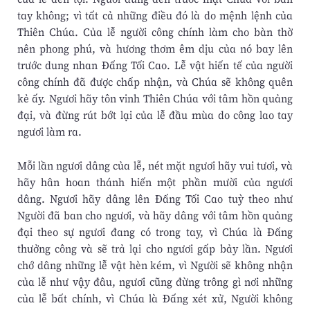
tay không; vì tất cả những điều đó là do mệnh lệnh của
Thiên Chúa. Của lễ người công chính làm cho bàn thờ
nên phong phú, và hương thơm êm dịu của nó bay lên
trước dung nhan Ðấng Tối Cao. Lễ vật hiến tế của người
công chính đã được chấp nhận, và Chúa sẽ không quên
kẻ ấy. Ngươi hãy tôn vinh Thiên Chúa với tâm hồn quảng
đại, và đừng rút bớt lại của lễ đầu mùa do công lao tay
ngươi làm ra.
Mỗi lần ngươi dâng của lễ, nét mặt ngươi hãy vui tươi, và
hãy hân hoan thánh hiến một phần mười của ngươi
dâng. Ngươi hãy dâng lên Ðấng Tối Cao tuỳ theo như
Người đã ban cho ngươi, và hãy dâng với tâm hồn quảng
đại theo sự ngươi đang có trong tay, vì Chúa là Ðấng
thưởng công và sẽ trả lại cho ngươi gấp bảy lần. Ngươi
chớ dâng những lễ vật hèn kém, vì Người sẽ không nhận
của lễ như vậy đâu, ngươi cũng đừng trông gì nơi những
của lễ bất chính, vì Chúa là Ðấng xét xử, Người không