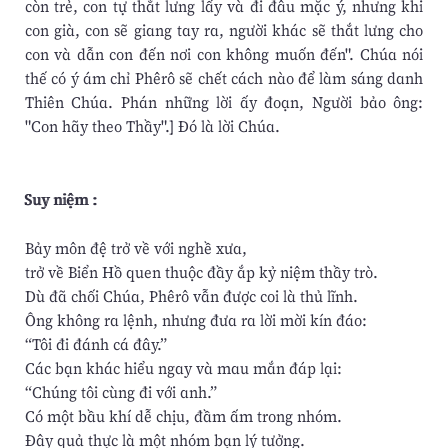
còn trẻ, con tự thắt lưng lấy và đi đâu mặc ý, nhưng khi
con già, con sẽ giang tay ra, người khác sẽ thắt lưng cho
con và dẫn con đến nơi con không muốn đến". Chúa nói
thế có ý ám chỉ Phêrô sẽ chết cách nào để làm sáng danh
Thiên Chúa. Phán những lời ấy đoạn, Người bảo ông:
"Con hãy theo Thầy".] Ðó là lời Chúa.
Suy niệm :
Bảy môn đệ trở về với nghề xưa,
trở về Biển Hồ quen thuộc đầy ắp kỷ niệm thầy trò.
Dù đã chối Chúa, Phêrô vẫn được coi là thủ lĩnh.
Ông không ra lệnh, nhưng đưa ra lời mời kín đáo:
“Tôi đi đánh cá đây.”
Các bạn khác hiểu ngay và mau mắn đáp lại:
“Chúng tôi cùng đi với anh.”
Có một bầu khí dễ chịu, đầm ấm trong nhóm.
Ðây quả thực là một nhóm bạn lý tưởng.