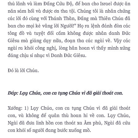
thủ lãnh và làm Ðấng Cứu Ðộ, để ban cho Israel được ăn
năn sám hối và được ơn tha tội. Chúng tôi là nhân chứng
các lời đó cùng với Thánh Thần, Ðấng mà Thiên Chúa đã
ban cho mọi kẻ vâng lời Người!" Họ ra lệnh đánh đòn các
tông đồ và tuyệt đối cấm không được nhân danh Ðức
Giêsu mà giảng dạy nữa, đoạn tha các ngài về. Vậy các
ngài ra khỏi công nghị, lòng hân hoan vì thấy mình xứng
đáng chịu sỉ nhục vì Danh Ðức Giêsu.
Ðó là lời Chúa.
Ðáp: Lạy Chúa, con ca tụng Chúa vì đã giải thoát con.
Xướng: 1) Lạy Chúa, con ca tụng Chúa vì đã giải thoát
con, và không để quân thù hoan hỉ về con. Lạy Chúa,
Ngài đã đưa linh hồn con thoát xa Âm phủ, Ngài đã cứu
con khỏi số người đang bước xuống mồ.