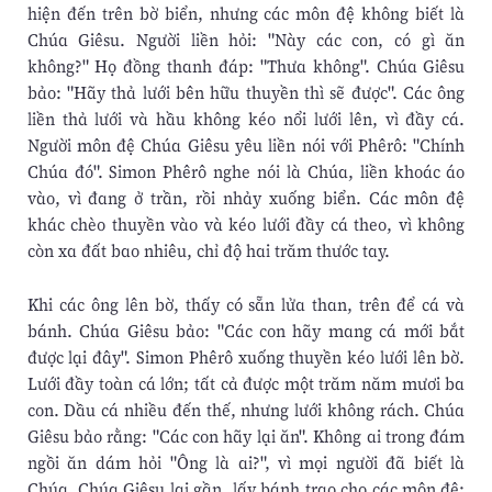
hiện đến trên bờ biển, nhưng các môn đệ không biết là
Chúa Giêsu. Người liền hỏi: "Này các con, có gì ăn
không?" Họ đồng thanh đáp: "Thưa không". Chúa Giêsu
bảo: "Hãy thả lưới bên hữu thuyền thì sẽ được". Các ông
liền thả lưới và hầu không kéo nổi lưới lên, vì đầy cá.
Người môn đệ Chúa Giêsu yêu liền nói với Phêrô: "Chính
Chúa đó". Simon Phêrô nghe nói là Chúa, liền khoác áo
vào, vì đang ở trần, rồi nhảy xuống biển. Các môn đệ
khác chèo thuyền vào và kéo lưới đầy cá theo, vì không
còn xa đất bao nhiêu, chỉ độ hai trăm thước tay.
Khi các ông lên bờ, thấy có sẵn lửa than, trên để cá và
bánh. Chúa Giêsu bảo: "Các con hãy mang cá mới bắt
được lại đây". Simon Phêrô xuống thuyền kéo lưới lên bờ.
Lưới đầy toàn cá lớn; tất cả được một trăm năm mươi ba
con. Dầu cá nhiều đến thế, nhưng lưới không rách. Chúa
Giêsu bảo rằng: "Các con hãy lại ăn". Không ai trong đám
ngồi ăn dám hỏi "Ông là ai?", vì mọi người đã biết là
Chúa. Chúa Giêsu lại gần, lấy bánh trao cho các môn đệ;