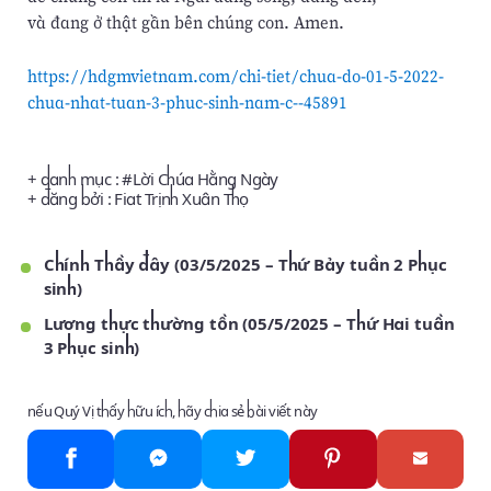
và đang ở thật gần bên chúng con. Amen.
https://hdgmvietnam.com/chi-tiet/chua-do-01-5-2022-
chua-nhat-tuan-3-phuc-sinh-nam-c--45891
+ danh mục : #
Lời Chúa Hằng Ngày
+ đăng bởi :
Fiat Trịnh Xuân Thọ
Chính Thầy đây (03/5/2025 – Thứ Bảy tuần 2 Phục
sinh)
Lương thực thường tồn (05/5/2025 – Thứ Hai tuần
3 Phục sinh)
nếu Quý Vị thấy hữu ích, hãy chia sẻ bài viết này