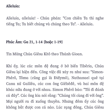
Alleluia:
Alleluia, alleluia! - Chúa phán: "Con chiên Ta thì nghe
tiếng Ta; Ta biết chúng và chúng theo Ta". - Alleluia.
Phúc Âm: Ga 21, 1-14 {hoặc 1-19}
Tin Mừng Chúa Giêsu Kitô theo Thánh Gioan.
Khi ấy, lúc các môn đệ đang ở bờ biển Tibêria, Chúa
Giêsu lại hiện đến. Công việc đã xảy ra như sau: "Simon-
Phêrô, Tôma (cũng gọi là Ðiđymô), Nathanael quê tại
Cana xứ Galilêa, các con ông Giêbêđê, và hai môn đệ
khác nữa đang ở với nhau. Simon Phêrô bảo: "Tôi đi đánh
cá đây". Các ông kia nói rằng: "Chúng tôi cùng đi với ông".
Mọi người ra đi xuống thuyền. Nhưng đêm ấy các ông
không bắt được con cá nào. Lúc rạng đông, Chúa Giêsu