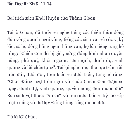
Bài Ðọc II: Kh 5, 11-14
Bài trích sách Khải Huyền của Thánh Gioan.
Tôi là Gioan, đã thấy và nghe tiếng các thiên thần đông
đảo vòng quanh ngai vàng, tiếng các sinh vật và các vị kỳ
lão; số họ đông hằng ngàn hằng vạn, họ lớn tiếng tung hô
rằng: "Chiên Con đã bị giết, xứng đáng lãnh nhận quyền
năng, phú quý, khôn ngoan, sức mạnh, danh dự, vinh
quang và lời chúc tụng". Tôi lại nghe mọi thọ tạo trên trời,
trên đất, dưới đất, trên biển và dưới biển, tung hô rằng:
"Chúc Ðấng ngự trên ngai và chúc Chiên Con được ca
tụng, danh dự, vinh quang, quyền năng đến muôn đời".
Bốn sinh vật thưa: "Amen", và hai mươi bốn vị kỳ lão sấp
mặt xuống và thờ lạy Ðấng hằng sống muôn đời.
Ðó là lời Chúa.