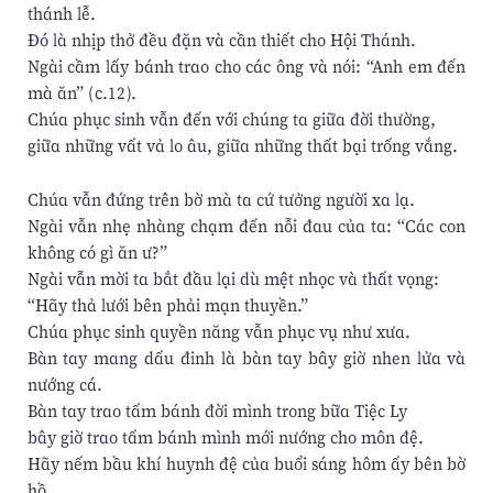
thánh lễ.
Ðó là nhịp thở đều đặn và cần thiết cho Hội Thánh.
Ngài cầm lấy bánh trao cho các ông và nói: “Anh em đến
mà ăn” (c.12).
Chúa phục sinh vẫn đến với chúng ta giữa đời thường,
giữa những vất vả lo âu, giữa những thất bại trống vắng.
Chúa vẫn đứng trên bờ mà ta cứ tưởng người xa lạ.
Ngài vẫn nhẹ nhàng chạm đến nỗi đau của ta: “Các con
không có gì ăn ư?”
Ngài vẫn mời ta bắt đầu lại dù mệt nhọc và thất vọng:
“Hãy thả lưới bên phải mạn thuyền.”
Chúa phục sinh quyền năng vẫn phục vụ như xưa.
Bàn tay mang dấu đinh là bàn tay bây giờ nhen lửa và
nướng cá.
Bàn tay trao tấm bánh đời mình trong bữa Tiệc Ly
bây giờ trao tấm bánh mình mới nướng cho môn đệ.
Hãy nếm bầu khí huynh đệ của buổi sáng hôm ấy bên bờ
hồ.