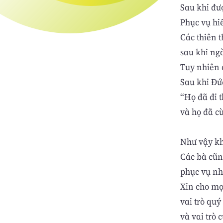
Sau khi đượ
Phục vụ hiể
Các thiên 
sau khi ngà
Tuy nhiên 
Sau khi Đức
“Họ đã đi t
và họ đã cù
Như vậy kh
Các bà cũn
phục vụ nh
Xin cho mọ
vai trò qu
và vai trò 