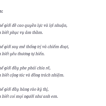
n:
ế giới đề cao quyền lực và lợi nhuận,
n biết phục vụ âm thầm.
ế giới say mê thống trị và chiếm đoạt,
 biết yêu thương tự hiến.
ế giới đầy phe phái chia rẽ,
 biết cộng tác và đồng trách nhiệm.
ế giới đầy hàng rào kỳ thị,
n biết coi mọi người như anh em.