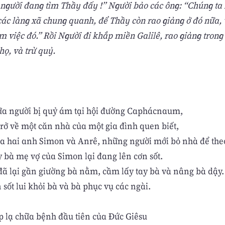
 người đang tìm Thầy đấy !” Người bảo các ông: “Chúng ta 
các làng xã chung quanh, để Thầy còn rao giảng ở đó nữa, 
àm việc đó.” Rồi Người đi khắp miền Galilê, rao giảng trong
họ, và trừ quỷ.
ữa người bị quỷ ám tại hội đường Caphácnaum,
trở về một căn nhà của một gia đình quen biết,
ủa hai anh Simon và Anrê, những người mới bỏ nhà để the
bà mẹ vợ của Simon lại đang lên cơn sốt.
đã lại gần giường bà nằm, cầm lấy tay bà và nâng bà dậy.
 sốt lui khỏi bà và bà phục vụ các ngài.
p lạ chữa bệnh đầu tiên của Đức Giêsu