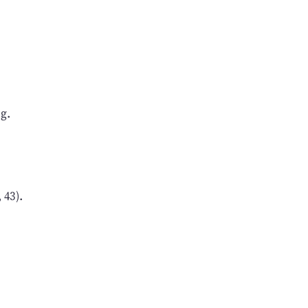
g.
 43).