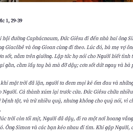
c 1, 29-39
i hội đường Caphácnaum, Đức Giêsu đi đến nhà hai ông S
ng Giacôbê và ông Gioan cùng đi theo. Lúc đó, bà mẹ vợ ô
n sốt, nằm trên giường. Lập tức họ nói cho Người biết tình 
lại gần, cầm lấy tay bà mà đỡ dậy; cơn sốt dứt ngay và bà 
 khi mặt trời đã lặn, người ta đem mọi kẻ ốm đau và những
 Người. Cả thành xúm lại trước cửa. Đức Giêsu chữa nhiề
bệnh tật, và trừ nhiều quỷ, nhưng không cho quỷ nói, vì c
.
úc trời còn tối mịt, Người đã dậy, đi ra một nơi hoang vắn
ó. Ông Simon và các bạn kéo nhau đi tìm. Khi gặp Người, 