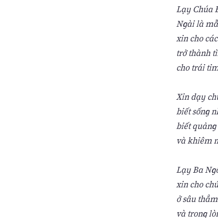
Lạy Chúa B
Ngài là mẫ
xin cho cá
trở thành t
cho trái ti
Xin dạy ch
biết sống n
biết quảng 
và khiêm n
Lạy Ba Ngô
xin cho chú
ở sâu thẳm
và trong lò