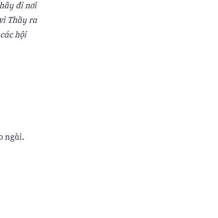
hãy đi nơi
vì Thầy ra
 các hội
o ngài.