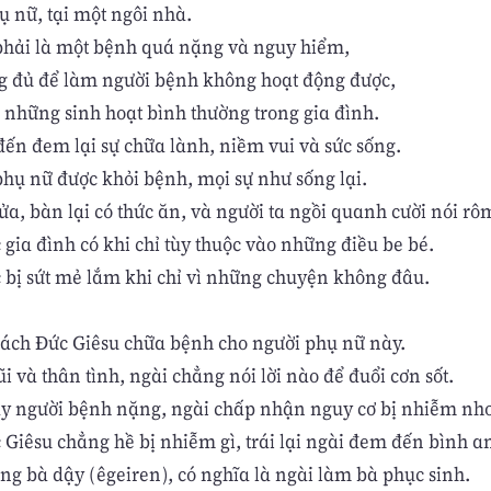
ụ nữ, tại một ngôi nhà.
phải là một bệnh quá nặng và nguy hiểm,
 đủ để làm người bệnh không hoạt động được,
ở những sinh hoạt bình thường trong gia đình.
đến đem lại sự chữa lành, niềm vui và sức sống.
phụ nữ được khỏi bệnh, mọi sự như sống lại.
lửa, bàn lại có thức ăn, và người ta ngồi quanh cười nói rô
gia đình có khi chỉ tùy thuộc vào những điều be bé.
bị sứt mẻ lắm khi chỉ vì những chuyện không đâu.
ách Đức Giêsu chữa bệnh cho người phụ nữ này.
i và thân tình, ngài chẳng nói lời nào để đuổi cơn sốt.
y người bệnh nặng, ngài chấp nhận nguy cơ bị nhiễm nhơ
Giêsu chẳng hề bị nhiễm gì, trái lại ngài đem đến bình a
ng bà dậy (êgeiren), có nghĩa là ngài làm bà phục sinh.