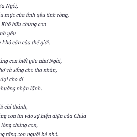
a Ngôi,
u mực của tình yêu tinh ròng,
c Kitô hữu chúng con
ình yêu
m khô cằn của thế giới.
úng con biết yêu như Ngài,
hờ và sống cho tha nhân,
đại cho đi
hường nhận lãnh.
i chí thánh,
ng con tin vào sự hiện diện của Chúa
 lòng chúng con,
ng từng con người bé nhỏ.