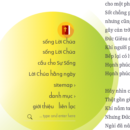
cho một ph
Sốt chẳng 
nhưng cũng
gây cản tr
Đức Giêsu 
sống Lời Chúa
Khi người 
sống Lời Chúa
Bếp lại có 
cầu cho Sự Sống
Hạnh phúc 
Hạnh phúc 
Lời Chúa hằng ngày
sitemap
›
Hãy nhìn c
danh mục
›
Thật gần gũ
giới thiệu
liên lạc
Khi nắm ta
Nhưng Đức 
Ngài đã nâ