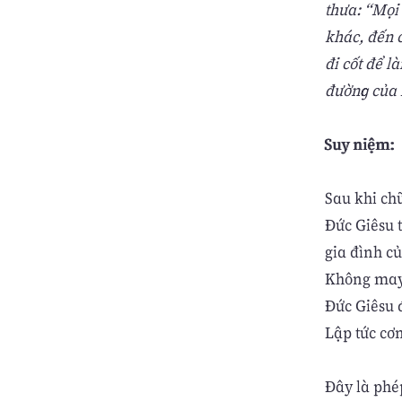
thưa: “Mọi
khác, đến 
đi cốt để l
đường của 
Suy niệm:
Sau khi ch
Đức Giêsu 
gia đình c
Không may 
Đức Giêsu 
Lập tức cơn
Đây là phé