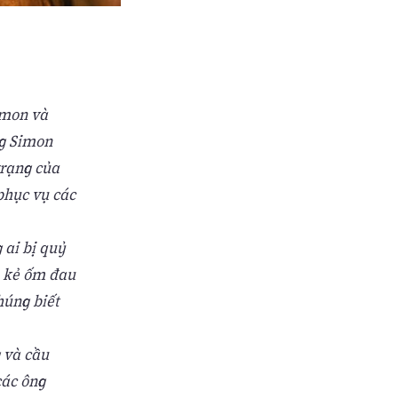
imon và
ng Simon
trạng của
phục vụ các
 ai bị quỷ
u kẻ ốm đau
húng biết
g và cầu
các ông