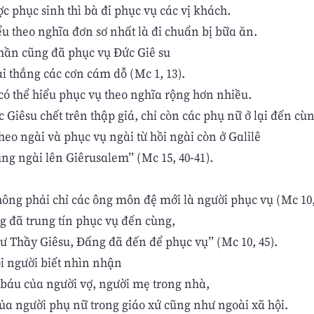
c phục sinh thì bà đi phục vụ các vị khách.
u theo nghĩa đơn sơ nhất là đi chuẩn bị bữa ăn.
thần cũng đã phục vụ Đức Giê su
i thắng các cơn cám dỗ (Mc 1, 13).
có thể hiểu phục vụ theo nghĩa rộng hơn nhiều.
 Giêsu chết trên thập giá, chỉ còn các phụ nữ ở lại đến cùn
heo ngài và phục vụ ngài từ hồi ngài còn ở Galilê
ng ngài lên Giêrusalem” (Mc 15, 40-41).
ông phải chỉ các ông môn đệ mới là người phục vụ (Mc 10,
g đã trung tín phục vụ đến cùng,
ư Thầy Giêsu, Đấng đã đến để phục vụ” (Mc 10, 45).
i người biết nhìn nhận
ý báu của người vợ, người mẹ trong nhà,
của người phụ nữ trong giáo xứ cũng như ngoài xã hội.