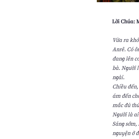
Lời Chúa: M
Vừa ra khỏ
Anrê. Có ô
đang lên cơ
bà. Người 
ngài.
Chiều đến,
ám đến cho
mắc đủ thứ 
Người là ai
Sáng sớm, l
nguyện ở đ