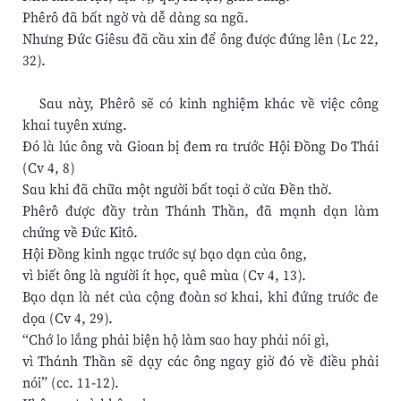
Phêrô đã bất ngờ và dễ dàng sa ngã.
Nhưng Đức Giêsu đã cầu xin để ông được đứng lên (Lc 22,
32).
Sau này, Phêrô sẽ có kinh nghiệm khác về việc công
khai tuyên xưng.
Đó là lúc ông và Gioan bị đem ra trước Hội Đồng Do Thái
(Cv 4, 8)
Sau khi đã chữa một người bất toại ở cửa Đền thờ.
Phêrô được đầy tràn Thánh Thần, đã mạnh dạn làm
chứng về Đức Kitô.
Hội Đồng kinh ngạc trước sự bạo dạn của ông,
vì biết ông là người ít học, quê mùa (Cv 4, 13).
Bạo dạn là nét của cộng đoàn sơ khai, khi đứng trước đe
dọa (Cv 4, 29).
“Chớ lo lắng phải biện hộ làm sao hay phải nói gì,
vì Thánh Thần sẽ dạy các ông ngay giờ đó về điều phải
nói” (cc. 11-12).