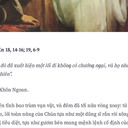
n 18, 14-16; 19, 6-9
 đỏ đã xuất hiện một lối đi không có chướng ngại, và họ n
hiên”.
 Khôn Ngoan.
ên tĩnh bao trùm vạn vật, và đêm đã tới nửa vòng xoay: từ
ao, lời toàn năng của Chúa tựa như một dũng sĩ rắn rỏi xông
ị tiêu diệt, tựa như gươm bén mang mệnh lệnh cố định củ