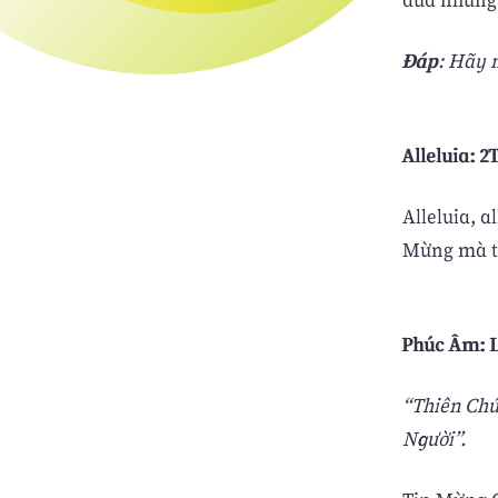
Ðáp
: Hãy 
Alleluia: 2
Alleluia, a
Mừng mà tiê
Phúc Âm: Lc
“Thiên Chú
Người”.