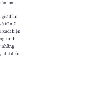
uôn loài.
 giữ thần
và từ nơi
ã xuất hiện
ồng xanh
ng những
ỏ, như đoàn