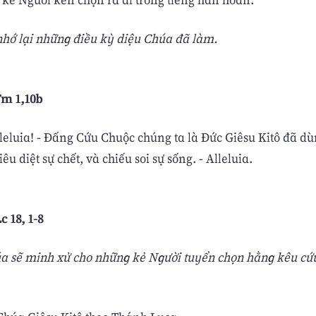
nhớ lại những điều kỳ diệu Chúa đã làm.
Tm 1,10b
lleluia! - Ðấng Cứu Chuộc chúng ta là Ðức Giêsu Kitô đã d
u diệt sự chết, và chiếu soi sự sống. - Alleluia.
 18, 1-8
a sẽ minh xử cho những kẻ Người tuyển chọn hằng kêu cứu