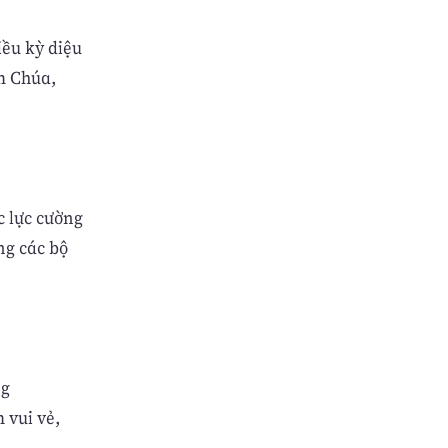
iều kỳ diệu
m Chúa,
c lực cường
ng các bộ
ng
 vui vẻ,