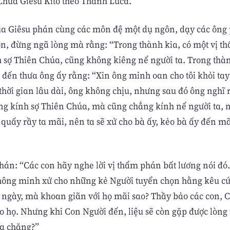
húa Giêsu Kitô theo Thánh Luca.
úa Giêsu phán cùng các môn đệ một dụ ngôn, dạy các ông 
n, đừng ngã lòng mà rằng: “Trong thành kia, có một vị 
 sợ Thiên Chúa, cũng không kiêng nể người ta. Trong thàn
 đến thưa ông ấy rằng: “Xin ông minh oan cho tôi khỏi tay 
thời gian lâu dài, ông không chịu, nhưng sau đó ông nghĩ
ng kính sợ Thiên Chúa, mà cũng chẳng kính nể người ta, 
 quấy rầy ta mãi, nên ta sẽ xử cho bà ấy, kẻo bà ấy đến mã
hán: “Các con hãy nghe lời vị thẩm phán bất lương nói đó
hông minh xử cho những kẻ Người tuyển chọn hằng kêu cứ
ngày, mà khoan giãn với họ mãi sao? Thầy bảo các con, C
o họ. Nhưng khi Con Người đến, liệu sẽ còn gặp được lòng 
a chăng?”