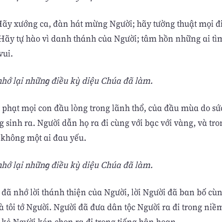
Hãy xướng ca, đàn hát mừng Người; hãy tường thuật mọi đ
Hãy tự hào vì danh thánh của Người; tâm hồn những ai tì
vui.
nhớ lại những điều kỳ diệu Chúa đã làm.
t phạt mọi con đầu lòng trong lãnh thổ, của đầu mùa do sứ
 sinh ra. Người dẫn họ ra đi cùng với bạc với vàng, và tro
, không một ai đau yếu.
nhớ lại những điều kỳ diệu Chúa đã làm.
 đã nhớ lời thánh thiện của Người, lời Người đã ban bố cù
tôi tớ Người. Người đã đưa dân tộc Người ra đi trong niềm
kẻ Người kén chọn ra đi trong tiếng hân hoan.