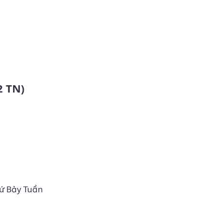
2 TN)
hứ Bảy Tuần