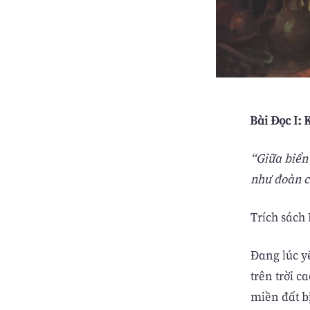
Bài Ðọc I: K
“Giữa biển
như đoàn c
Trích sách
Ðang lúc y
trên trời c
miền đất b