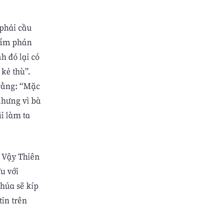
phải cầu
thẩm phán
h đó lại có
kẻ thù”.
 rằng: “Mặc
nhưng vì bà
i làm ta
. Vậy Thiên
u với
húa sẽ kíp
tin trên