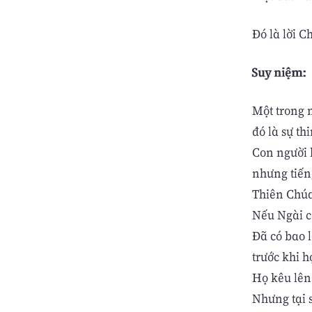
Ðó là lời C
Suy niệm:
Một trong 
đó là sự t
Con người 
nhưng tiến
Thiên Chúa
Nếu Ngài c
Đã có bao l
trước khi 
Họ kêu lên 
Nhưng tại s