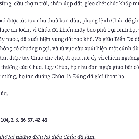
sững, đầu chạm trời, chân đạp đất, gieo chết chóc khắp m
ài được tác tạo như thuở ban đầu, phụng lệnh Chúa để gìn
ược an toàn, vì Chúa đã khiến mây bao phủ trại binh họ, 
ầy nước, đã xuất hiện vùng đất ráo khô. Và giữa Biển Ðỏ đ
 không có chướng ngại, và từ vực sâu xuất hiện một cánh đ
 dân được tay Chúa che chở, đi qua nơi ấy và chiêm ngưỡ
i thường của Chúa. Lạy Chúa, họ như đàn ngựa giữa bãi c
 mừng, họ tán dương Chúa, là Ðấng đã giải thoát họ.
húa.
104, 2-3. 36-37. 42-43
nhớ lại những điều kỳ diệu Chúa đã làm.