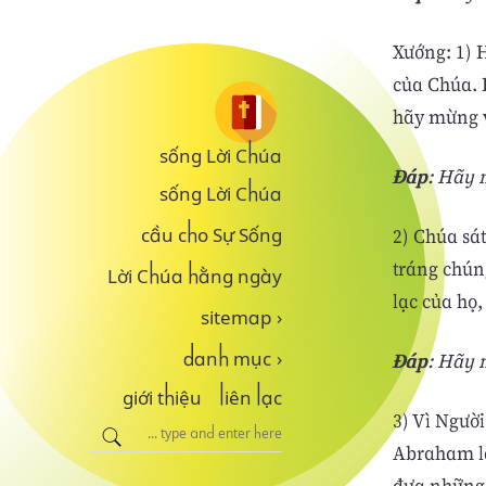
Xướng: 1) 
của Chúa. 
hãy mừng 
sống Lời Chúa
Ðáp
: Hãy 
sống Lời Chúa
2) Chúa sá
cầu cho Sự Sống
tráng chúng
Lời Chúa hằng ngày
lạc của họ
sitemap
›
Ðáp
: Hãy 
danh mục
›
giới thiệu
liên lạc
3) Vì Người
Abraham là 
đưa những 