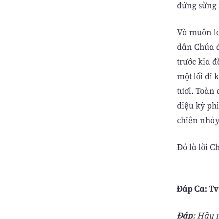
đứng sừng 
Và muôn lo
dân Chúa đ
trước kia đ
một lối đi
tươi. Toàn
diệu kỳ ph
chiên nhảy
Ðó là lời C
Đáp Ca: Tv 
Ðáp
: Hãy 