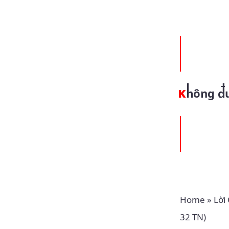
Không đ
Home
»
Lời
32 TN)