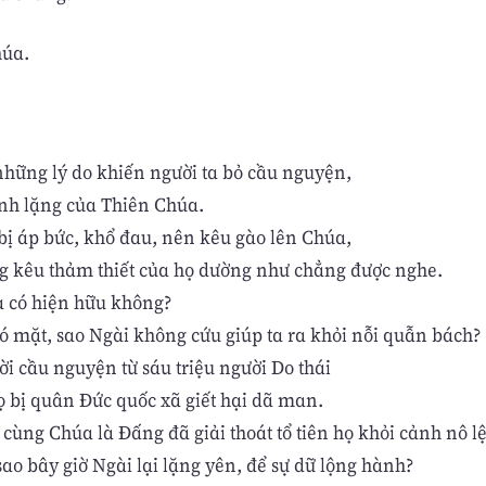
húa.
những lý do khiến người ta bỏ cầu nguyện,
hinh lặng của Thiên Chúa.
bị áp bức, khổ đau, nên kêu gào lên Chúa,
g kêu thảm thiết của họ dường như chẳng được nghe.
 có hiện hữu không?
ó mặt, sao Ngài không cứu giúp ta ra khỏi nỗi quẫn bách?
ời cầu nguyện từ sáu triệu người Do thái
họ bị quân Đức quốc xã giết hại dã man.
cùng Chúa là Đấng đã giải thoát tổ tiên họ khỏi cảnh nô lệ
ao bây giờ Ngài lại lặng yên, để sự dữ lộng hành?