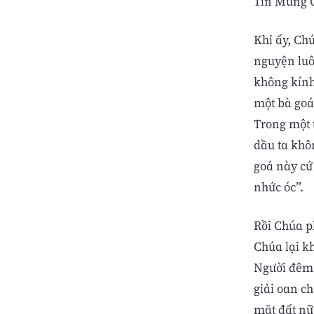
Tin Mừng C
Khi ấy, Ch
nguyện luô
không kính
một bà goá
Trong một 
dầu ta khô
goá này cứ
nhức óc”.
Rồi Chúa p
Chúa lại k
Người đêm 
giải oan ch
mặt đất nữ