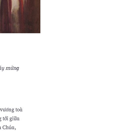
hảy mừng
 vương toà
 tới giữa
a Chúa,