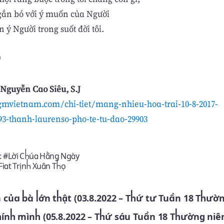
 gắn bó với ý muốn của Người
n ý Người trong suốt đời tôi.
)
Nguyễn Cao Siêu, S.J
gmvietnam.com/chi-tiet/mang-nhieu-hoa-trai-10-8-2017-
-thanh-laurenso-pho-te-tu-dao-29903
: #
Lời Chúa Hằng Ngày
Fiat Trịnh Xuân Thọ
n của bà lớn thật (03.8.2022 – Thứ tư Tuần 18 Thườ
hính mình (05.8.2022 – Thứ sáu Tuần 18 Thường niê