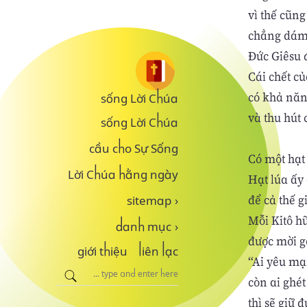
vì thế cũn
chẳng dám
Đức Giêsu đ
Cái chết củ
có khả năn
sống Lời Chúa
và thu hút 
sống Lời Chúa
cầu cho Sự Sống
Có một hạt
Lời Chúa hằng ngày
Hạt lúa ấy
để cả thế g
sitemap
›
Mỗi Kitô hữ
danh mục
›
được mời g
giới thiệu
liên lạc
“Ai yêu mạ
còn ai ghé
thì sẽ giữ đ