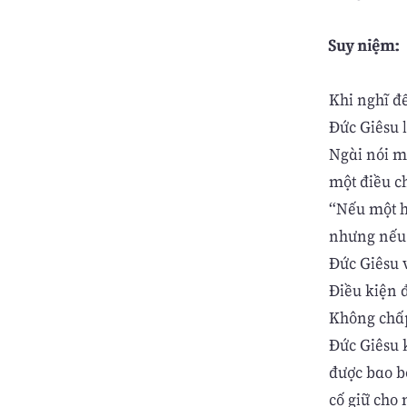
Suy niệm:
Khi nghĩ đ
Đức Giêsu 
Ngài nói m
một điều c
“Nếu một hạ
nhưng nếu n
Đức Giêsu 
Điều kiện đ
Không chấp 
Đức Giêsu 
được bao b
cố giữ cho