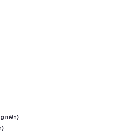
ng niên)
n)