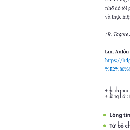
nhờ đó tôi
và thực hiệ
(R. Tagore
Lm. Antôn 
https://hd
%E2%80%93
+ danh mục 
+ đăng bởi :
Lòng ti
Từ bỏ c