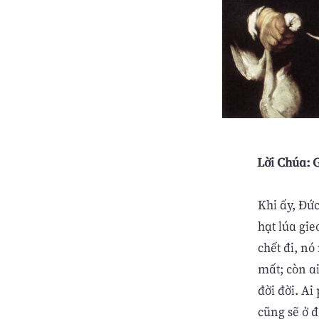
Lời Chúa: G
Khi ấy, Đứ
hạt lúa gie
chết đi, n
mất; còn ai
đời đời. Ai
cũng sẽ ở đ