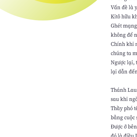
Vấn đề là y
Kitô hữu kh
Ghét mạng 
không để n
Chính khi n
chúng ta m
Ngược lại, 
lại dẫn đế
Thánh Laur
sau khi ng
Thầy phó t
bằng cuộc 
Được ở bên
đó là điều