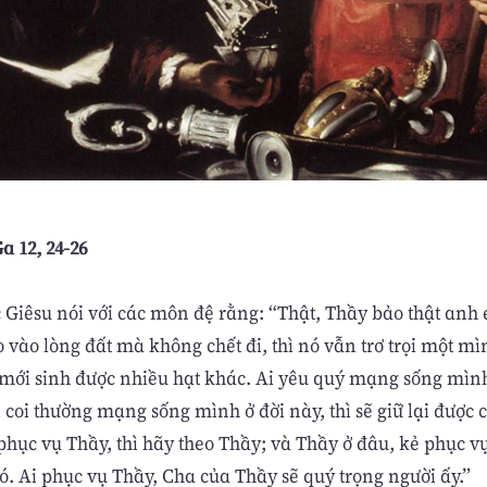
a 12, 24-26
c Giêsu nói với các môn đệ rằng: “Thật, Thầy bảo thật anh
o vào lòng đất mà không chết đi, thì nó vẫn trơ trọi một m
ó mới sinh được nhiều hạt khác. Ai yêu quý mạng sống mình,
 coi thường mạng sống mình ở đời này, thì sẽ giữ lại được 
 phục vụ Thầy, thì hãy theo Thầy; và Thầy ở đâu, kẻ phục v
ó. Ai phục vụ Thầy, Cha của Thầy sẽ quý trọng người ấy.”