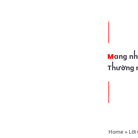
Mang nhiều hoa trái (04.8.2022 – Thứ năm Tuần 18
Thường n
Home
»
Lời