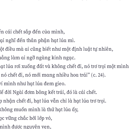
ến cái chết sắp đến của mình,
lại nghĩ đến thân phận hạt lúa mì.
ột điều mà ai cũng biết như một định luật tự nhiên,
hẳng làm ai ngỡ ngàng kinh ngạc.
t lúa rơi xuống đất và không chết đi, nó trơ trọi một mình
ó chết đi, nó mới mang nhiều hoa trái” (c. 24).
ví mình như hạt lúa đem gieo.
ể đời Ngài đơm bông kết trái, đó là cái chết.
nhận chết đi, hạt lúa vẫn chỉ là hạt lúa trơ trọi.
không muốn mình là thứ hạt lúa ấy,
ọc vững chắc bởi lớp vỏ,
 mình được nguyên vẹn,