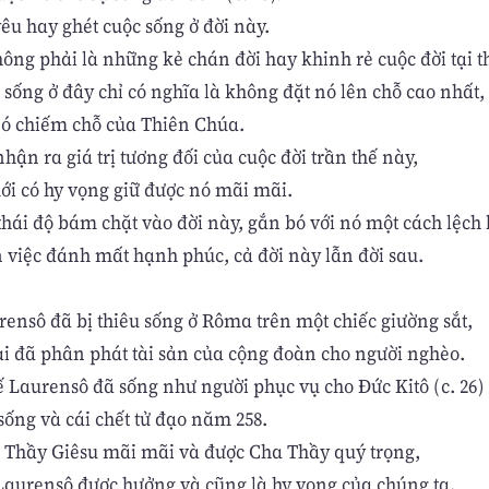
êu hay ghét cuộc sống ở đời này.
ông phải là những kẻ chán đời hay khinh rẻ cuộc đời tại t
sống ở đây chỉ có nghĩa là không đặt nó lên chỗ cao nhất,
ó chiếm chỗ của Thiên Chúa.
hận ra giá trị tương đối của cuộc đời trần thế này,
ới có hy vọng giữ được nó mãi mãi.
thái độ bám chặt vào đời này, gắn bó với nó một cách lệch 
n việc đánh mất hạnh phúc, cả đời này lẫn đời sau.
ensô đã bị thiêu sống ở Rôma trên một chiếc giường sắt,
ài đã phân phát tài sản của cộng đoàn cho người nghèo.
ế Laurensô đã sống như người phục vụ cho Đức Kitô (c. 26)
sống và cái chết tử đạo năm 258.
 Thầy Giêsu mãi mãi và được Cha Thầy quý trọng,
 Laurensô được hưởng và cũng là hy vọng của chúng ta.