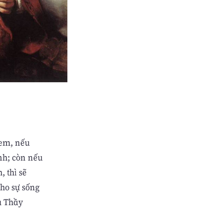
 em, nếu
ình; còn nếu
 thì sẽ
cho sự sống
ụ Thầy