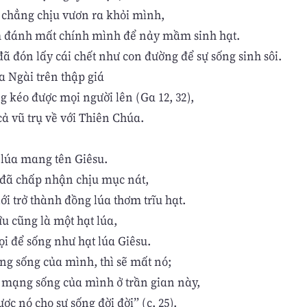
g chẳng chịu vươn ra khỏi mình,
 đánh mất chính mình để nảy mầm sinh hạt.
ã đón lấy cái chết như con đường để sự sống sinh sôi.
a Ngài trên thập giá
g kéo được mọi người lên (Ga 12, 32),
cả vũ trụ về với Thiên Chúa.
 lúa mang tên Giêsu.
 đã chấp nhận chịu mục nát,
iới trở thành đồng lúa thơm trĩu hạt.
u cũng là một hạt lúa,
ọi để sống như hạt lúa Giêsu.
ng sống của mình, thì sẽ mất nó;
t mạng sống của mình ở trần gian này,
ược nó cho sự sống đời đời” (c. 25).