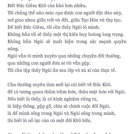
Biết Ðức Giêsu Kitô còn khó hơn nhiều.
Tôi chẳng thể nào múc cạn được con người độc đáo này,
nơi giao nhau giữa trời và đất, giữa Tạo Hóa và thụ tạo.
Ðể biết Ðức Giêsu, tôi cần thấy Ngài tỏ mình.
Không hẳn tôi sẽ thấy một thị kiến huy hoàng long trọng.
Không hẳn Ngài sẽ xuất hiện trong sức mạnh quyền
năng.
Ngài vẫn tỏ mình xuyên qua những chuyện đời thường,
qua những con người đơn sơ tôi vẫn gặp.
Tôi cần tập thấy Ngài ẩn sau lớp vỏ xù xì của thực tế.
Cần thường xuyên làm mới lại cái biết về Ðức Kitô.
để có tương quan thâm trầm hơn, thân mật hơn với Ngài.
Nếu biết là thấy, là có kinh nghiệm riêng tư,
là hiệp thông, gặp gỡ, chia sẻ chính cuộc đời Ngài,
là để mình sống trong Ngài và Ngài sống trong mình,
thì biết là nỗ lực của cả một đời Kitô hữu.