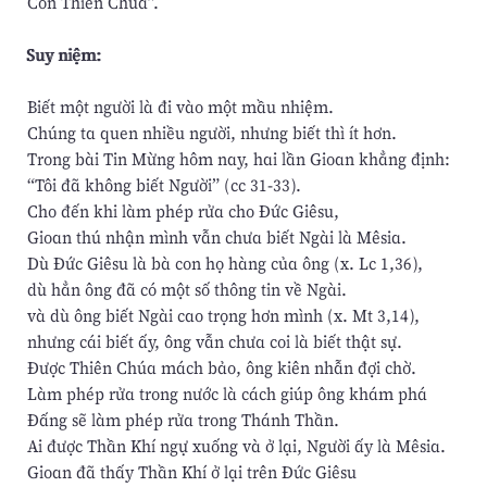
Con Thiên Chúa”.
Suy niệm:
Biết một người là đi vào một mầu nhiệm.
Chúng ta quen nhiều người, nhưng biết thì ít hơn.
Trong bài Tin Mừng hôm nay, hai lần Gioan khẳng định:
“Tôi đã không biết Người” (cc 31-33).
Cho đến khi làm phép rửa cho Ðức Giêsu,
Gioan thú nhận mình vẫn chưa biết Ngài là Mêsia.
Dù Ðức Giêsu là bà con họ hàng của ông (x. Lc 1,36),
dù hẳn ông đã có một số thông tin về Ngài.
và dù ông biết Ngài cao trọng hơn mình (x. Mt 3,14),
nhưng cái biết ấy, ông vẫn chưa coi là biết thật sự.
Ðược Thiên Chúa mách bảo, ông kiên nhẫn đợi chờ.
Làm phép rửa trong nước là cách giúp ông khám phá
Ðấng sẽ làm phép rửa trong Thánh Thần.
Ai được Thần Khí ngự xuống và ở lại, Người ấy là Mêsia.
Gioan đã thấy Thần Khí ở lại trên Ðức Giêsu