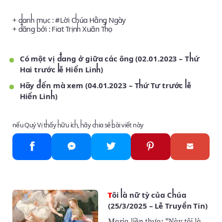
+ danh mục : #
Lời Chúa Hằng Ngày
+ đăng bởi :
Fiat Trịnh Xuân Thọ
Có một vị đang ở giữa các ông (02.01.2023 – Thứ
Hai trước lễ Hiển Linh)
Hãy đến mà xem (04.01.2023 – Thứ Tư trước lễ
Hiển Linh)
nếu Quý Vị thấy hữu ích, hãy chia sẻ bài viết này
Tôi là nữ tỳ của Chúa
(25/3/2025 – Lễ Truyền Tin)
Maria liền thưa: "Này tôi là