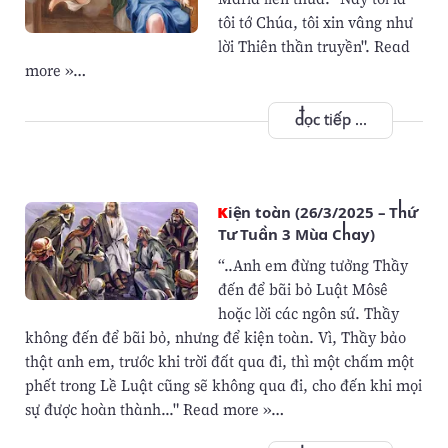
tôi tớ Chúa, tôi xin vâng như
lời Thiên thần truyền". Read
more »…
đọc tiếp ...
Kiện toàn (26/3/2025 – Thứ
Tư Tuần 3 Mùa Chay)
“..Anh em đừng tưởng Thầy
đến để bãi bỏ Luật Môsê
hoặc lời các ngôn sứ. Thầy
không đến để bãi bỏ, nhưng để kiện toàn. Vì, Thầy bảo
thật anh em, trước khi trời đất qua đi, thì một chấm một
phết trong Lề Luật cũng sẽ không qua đi, cho đến khi mọi
sự được hoàn thành..." Read more »…