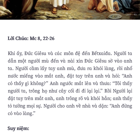
Lời Chúa: Mc 8, 22-26
Khi ấy, Ðức Giêsu và các môn đệ đến Bếtxaiđa. Người ta
dẫn một người mù đến và nài xin Ðức Giêsu sờ vào anh
ta. Người cầm lấy tay anh mù, đưa ra khỏi làng, rồi nhổ
nước miếng vào mắt anh, đặt tay trên anh và hỏi: “Anh
có thấy gì không?” Anh ngước mắt lên và thưa: “Tôi thấy
người ta, trông họ như cây cối đi đi lại lại.” Rồi Người lại
đặt tay trên mắt anh, anh trông rõ và khỏi hẳn; anh thấy
tỏ tường mọi sự. Người cho anh về nhà và dặn: “Anh đừng
có vào làng.”
Suy niệm: