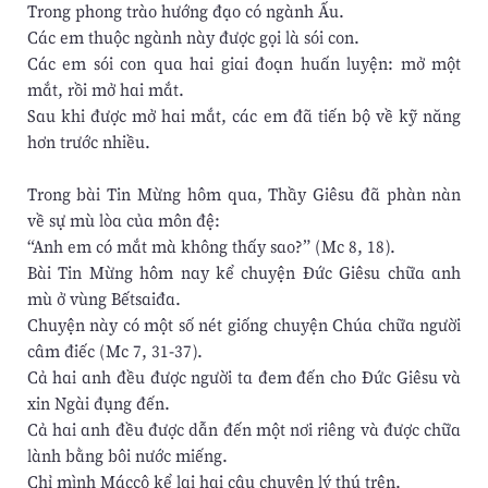
Trong phong trào hướng đạo có ngành Ấu.
Các em thuộc ngành này được gọi là sói con.
Các em sói con qua hai giai đoạn huấn luyện: mở một
mắt, rồi mở hai mắt.
Sau khi được mở hai mắt, các em đã tiến bộ về kỹ năng
hơn trước nhiều.
Trong bài Tin Mừng hôm qua, Thầy Giêsu đã phàn nàn
về sự mù lòa của môn đệ:
“Anh em có mắt mà không thấy sao?” (Mc 8, 18).
Bài Tin Mừng hôm nay kể chuyện Đức Giêsu chữa anh
mù ở vùng Bếtsaiđa.
Chuyện này có một số nét giống chuyện Chúa chữa người
câm điếc (Mc 7, 31-37).
Cả hai anh đều được người ta đem đến cho Đức Giêsu và
xin Ngài đụng đến.
Cả hai anh đều được dẫn đến một nơi riêng và được chữa
lành bằng bôi nước miếng.
Chỉ mình Máccô kể lại hai câu chuyện lý thú trên.