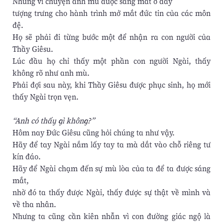
Nhưng vì chuyện anh mù được sáng mắt ở đây
tượng trưng cho hành trình mở mắt đức tin của các môn
đệ.
Họ sẽ phải đi từng bước một để nhận ra con người của
Thầy Giêsu.
Lúc đầu họ chỉ thấy một phần con người Ngài, thấy
không rõ như anh mù.
Phải đợi sau này, khi Thầy Giêsu được phục sinh, họ mới
thấy Ngài trọn vẹn.
“Anh có thấy gì không?”
Hôm nay Đức Giêsu cũng hỏi chúng ta như vậy.
Hãy để tay Ngài nắm lấy tay ta mà dắt vào chỗ riêng tư
kín đáo.
Hãy để Ngài chạm đến sự mù lòa của ta để ta được sáng
mắt,
nhờ đó ta thấy được Ngài, thấy được sự thật về mình và
về tha nhân.
Nhưng ta cũng cần kiên nhẫn vì con đường giác ngộ là