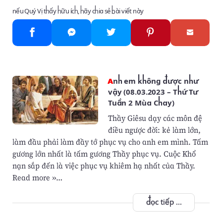
nếu Quý Vị thấy hữu ích, hãy chia sẻ bài viết này
Anh em không được như
vậy (08.03.2023 – Thứ Tư
Tuần 2 Mùa Chay)
Thầy Giêsu dạy các môn đệ
điều ngược đời: kẻ làm lớn,
làm đầu phải làm đầy tớ phục vụ cho anh em mình. Tấm
gương lớn nhất là tấm gương Thầy phục vụ. Cuộc Khổ
nạn sắp đến là việc phục vụ khiêm hạ nhất của Thầy.
Read more »…
đọc tiếp ...