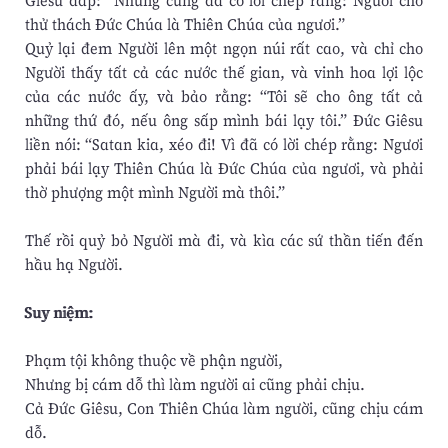
Giêsu đáp: “Nhưng cũng đã có lời chép rằng: Ngươi chớ
thử thách Ðức Chúa là Thiên Chúa của ngươi.”
Quỷ lại đem Người lên một ngọn núi rất cao, và chỉ cho
Người thấy tất cả các nước thế gian, và vinh hoa lợi lộc
của các nước ấy, và bảo rằng: “Tôi sẽ cho ông tất cả
những thứ đó, nếu ông sấp mình bái lạy tôi.” Ðức Giêsu
liền nói: “Satan kia, xéo đi! Vì đã có lời chép rằng: Ngươi
phải bái lạy Thiên Chúa là Ðức Chúa của ngươi, và phải
thờ phượng một mình Người mà thôi.”
Thế rồi quỷ bỏ Người mà đi, và kìa các sứ thần tiến đến
hầu hạ Người.
Suy niệm:
Phạm tội không thuộc về phận người,
Nhưng bị cám dỗ thì làm người ai cũng phải chịu.
Cả Đức Giêsu, Con Thiên Chúa làm người, cũng chịu cám
dỗ.