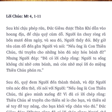
Lời Chúa: Mt 4, 1-11
Sau khi chịu phép rửa, Ðức Giêsu được Thần Khí dẫn vào
hoang địa, để chịu quỷ cám dỗ. Người ăn chay ròng rã
bốn mươi đêm ngày, và sau đó, Người thấy đói. Bấy giờ
tên cám dỗ đến gần Người và nói: “Nếu ông là Con Thiên
Chúa, thì truyền cho những hòn đá này hóa bánh đi!”
Nhưng Người đáp: “Ðã có lời chép rằng: Người ta sống
không chỉ nhờ cơm bánh, mà còn nhờ mọi lời do miệng
Thiên Chúa phán ra.”
Sau đó, quỷ đem Người đến thành thánh, và đặt Người
trên nóc đền thờ, rồi nói với Người: “Nếu ông là Con Thiên
Chúa, thì gieo mình xuống đi! Vì đã có lời chép rằng:
Thiên Chúa sẽ truyền cho thiên sứ lo cho bạn, và thiên sứ
sẽ tay đỡ tay nâng, cho bạn khỏi vấp chân vào đá.” Ðức