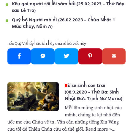
Kêu gọi người tội lỗi sám hối (25.02.2023 – Thứ Bảy
sau Lễ Tro)
Quỷ bỏ Người mà đi (26.02.2023 – Chúa Nhật 1
Mùa Chay, Năm A)
nếu Quý Vị thấy hữu ích, hãy chia sẻ bài viết này
Bà sẽ sinh con trai
(08.9.2020 – Thứ Ba: Sinh
Nhật Đức Trinh Nữ Maria)
Mỗi lần mừng sinh nhật của
mình, chúng ta lại nhớ đến
ước mơ của Chúa về ta. Vẫn cần những tiếng Xin Vâng
của tôi để Thiên Chúa cứu cả thế giới. Read more »…