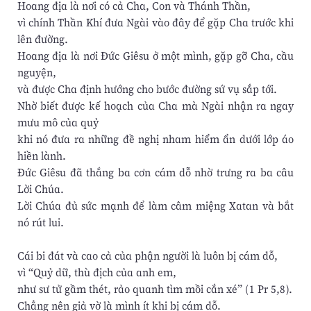
Hoang địa là nơi có cả Cha, Con và Thánh Thần,
vì chính Thần Khí đưa Ngài vào đây để gặp Cha trước khi
lên đường.
Hoang địa là nơi Đức Giêsu ở một mình, gặp gỡ Cha, cầu
nguyện,
và được Cha định hướng cho bước đường sứ vụ sắp tới.
Nhờ biết được kế hoạch của Cha mà Ngài nhận ra ngay
mưu mô của quỷ
khi nó đưa ra những đề nghị nham hiểm ẩn dưới lớp áo
hiền lành.
Đức Giêsu đã thắng ba cơn cám dỗ nhờ trưng ra ba câu
Lời Chúa.
Lời Chúa đủ sức mạnh để làm câm miệng Xatan và bắt
nó rút lui.
Cái bi đát và cao cả của phận người là luôn bị cám dỗ,
vì “Quỷ dữ, thù địch của anh em,
như sư tử gầm thét, rảo quanh tìm mồi cắn xé” (1 Pr 5,8).
Chẳng nên giả vờ là mình ít khi bị cám dỗ.