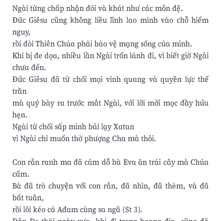
Ngài từng chấp nhận đói và khát như các môn đệ.
Đức Giêsu cũng không liều lĩnh lao mình vào chỗ hiểm
nguy,
rồi đòi Thiên Chúa phải bảo vệ mạng sống của mình.
Khi bị đe dọa, nhiều lần Ngài trốn lánh đi, vì biết giờ Ngài
chưa đến.
Đức Giêsu đã từ chối mọi vinh quang và quyền lực thế
trần
mà quỷ bày ra trước mắt Ngài, với lời mời mọc đầy hứa
hẹn.
Ngài từ chối sấp mình bái lạy Xatan
vì Ngài chỉ muốn thờ phượng Cha mà thôi.
Con rắn ranh ma đã cám dỗ bà Eva ăn trái cây mà Chúa
cấm.
Bà đã trò chuyện với con rắn, đã nhìn, đã thèm, và đã
bất tuân,
rồi lôi kéo cả Ađam cùng sa ngã (St 3).