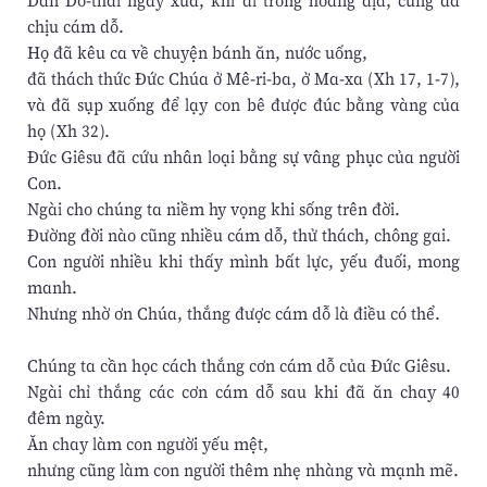
Dân Do-thái ngày xưa, khi đi trong hoang địa, cũng đã
chịu cám dỗ.
Họ đã kêu ca về chuyện bánh ăn, nước uống,
đã thách thức Đức Chúa ở Mê-ri-ba, ở Ma-xa (Xh 17, 1-7),
và đã sụp xuống để lạy con bê được đúc bằng vàng của
họ (Xh 32).
Đức Giêsu đã cứu nhân loại bằng sự vâng phục của người
Con.
Ngài cho chúng ta niềm hy vọng khi sống trên đời.
Đường đời nào cũng nhiều cám dỗ, thử thách, chông gai.
Con người nhiều khi thấy mình bất lực, yếu đuối, mong
manh.
Nhưng nhờ ơn Chúa, thắng được cám dỗ là điều có thể.
Chúng ta cần học cách thắng cơn cám dỗ của Đức Giêsu.
Ngài chỉ thắng các cơn cám dỗ sau khi đã ăn chay 40
đêm ngày.
Ăn chay làm con người yếu mệt,
nhưng cũng làm con người thêm nhẹ nhàng và mạnh mẽ.