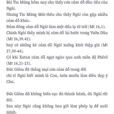
Bài Tin Mừng hôm nay cho thấy cơn cám dỗ đầu tiên của
Ngài.
Nhưng Tin Mừng Mát-thêu cho thấy Ngài còn gặp nhiều
cám dỗ khác.
Đám đông cám dỗ Ngài làm một dấu lạ từ trời (Mt 16,1).
Chính Ngài thấy mình bị cám dỗ lùi bước trong Vườn Dầu
(Mt 26,39.42).
hay có những kẻ cám dỗ Ngài xuống khỏi thập giá (Mt
27,39-44).
Có khi Xatan cám dỗ ngọt ngào qua anh môn đệ Phêrô
(Mt 16,21-23).
Đức Giêsu đã thắng mọi cơn cám dỗ trong đời
chỉ vì Ngài biết mình là Con, luôn muốn làm điều đẹp ý
Cha.
Đức Giêsu đã không biến cục đá thành bánh, dù Ngài rất
đói.
Sau này Ngài cũng không bao giờ làm phép lạ để nuôi
mình.