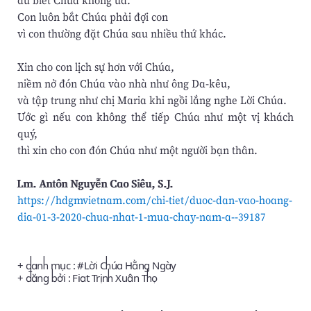
dù biết Chúa không ưa.
Con luôn bắt Chúa phải đợi con
vì con thường đặt Chúa sau nhiều thứ khác.
Xin cho con lịch sự hơn với Chúa,
niềm nở đón Chúa vào nhà như ông Da-kêu,
và tập trung như chị Maria khi ngồi lắng nghe Lời Chúa.
Ước gì nếu con không thể tiếp Chúa như một vị khách
quý,
thì xin cho con đón Chúa như một người bạn thân.
Lm. Antôn Nguyễn Cao Siêu, S.J.
https://hdgmvietnam.com/chi-tiet/duoc-dan-vao-hoang-
dia-01-3-2020-chua-nhat-1-mua-chay-nam-a--39187
+ danh mục : #
Lời Chúa Hằng Ngày
+ đăng bởi :
Fiat Trịnh Xuân Thọ