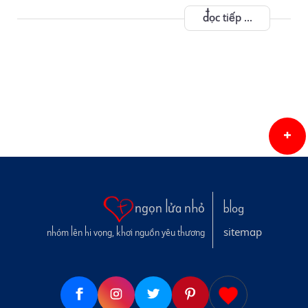
đọc tiếp ...
ngọn lửa nhỏ
blog
sitemap
nhóm lên hi vọng, khơi nguồn yêu thương