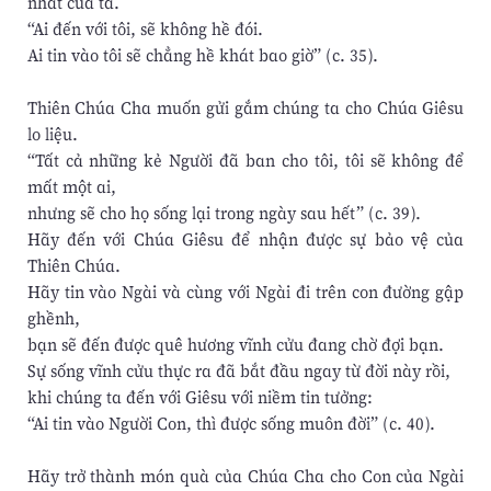
nhất của ta.
“Ai đến với tôi, sẽ không hề đói.
Ai tin vào tôi sẽ chẳng hề khát bao giờ” (c. 35).
Thiên Chúa Cha muốn gửi gắm chúng ta cho Chúa Giêsu
lo liệu.
“Tất cả những kẻ Người đã ban cho tôi, tôi sẽ không để
mất một ai,
nhưng sẽ cho họ sống lại trong ngày sau hết” (c. 39).
Hãy đến với Chúa Giêsu để nhận được sự bảo vệ của
Thiên Chúa.
Hãy tin vào Ngài và cùng với Ngài đi trên con đường gập
ghềnh,
bạn sẽ đến được quê hương vĩnh cửu đang chờ đợi bạn.
Sự sống vĩnh cửu thực ra đã bắt đầu ngay từ đời này rồi,
khi chúng ta đến với Giêsu với niềm tin tưởng:
“Ai tin vào Người Con, thì được sống muôn đời” (c. 40).
Hãy trở thành món quà của Chúa Cha cho Con của Ngài