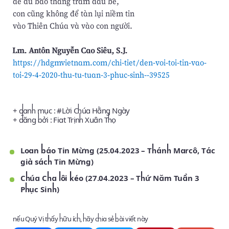
để dù bao thăng trầm dâu bể,
con cũng không để tàn lụi niềm tin
vào Thiên Chúa và vào con người.
Lm. Antôn Nguyễn Cao Siêu, S.J.
https://hdgmvietnam.com/chi-tiet/den-voi-toi-tin-vao-
toi-29-4-2020-thu-tu-tuan-3-phuc-sinh--39525
+ danh mục : #
Lời Chúa Hằng Ngày
+ đăng bởi :
Fiat Trịnh Xuân Thọ
Loan báo Tin Mừng (25.04.2023 – Thánh Marcô, Tác
giả sách Tin Mừng)
Chúa Cha lôi kéo (27.04.2023 – Thứ Năm Tuần 3
Phục Sinh)
nếu Quý Vị thấy hữu ích, hãy chia sẻ bài viết này