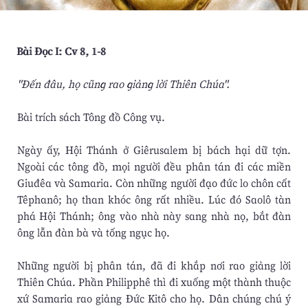
Bài Ðọc I: Cv 8, 1-8
"Ðến đâu, họ cũng rao giảng lời Thiên Chúa".
Bài trích sách Tông đồ Công vụ.
Ngày ấy, Hội Thánh ở Giêrusalem bị bách hại dữ tợn.
Ngoài các tông đồ, mọi người đều phân tán đi các miền
Giuđêa và Samaria. Còn những người đạo đức lo chôn cất
Têphanô; họ than khóc ông rất nhiều. Lúc đó Saolô tàn
phá Hội Thánh; ông vào nhà này sang nhà nọ, bắt đàn
ông lẫn đàn bà và tống ngục họ.
Những người bị phân tán, đã đi khắp nơi rao giảng lời
Thiên Chúa. Phần Philipphê thì đi xuống một thành thuộc
xứ Samaria rao giảng Ðức Kitô cho họ. Dân chúng chú ý