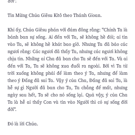
đời".
Tin Mừng Chúa Giêsu Kitô theo Thánh Gioan.
Khi ấy, Chúa Giêsu phán với đám đông rằng: "Chính Ta là
bánh ban sự sống. Ai đến với Ta, sẽ không hề đói; ai tin
vào Ta, sẽ không hề khát bao giờ. Nhưng Ta đã bảo các
ngươi rằng: Các ngươi đã thấy Ta, nhưng các ngươi không
chịu tin. Những ai Cha đã ban cho Ta sẽ đến với Ta. Và ai
đến với Ta, Ta sẽ không xua đuổi ra ngoài. Bởi vì Ta từ
trời xuống không phải để làm theo ý Ta, nhưng để làm
theo ý Ðấng đã sai Ta. Vậy ý của Cha, Ðấng đã sai Ta, là
hễ sự gì Người đã ban cho Ta, Ta chẳng để mất, nhưng
ngày sau hết, Ta sẽ cho nó sống lại. Quả vậy, ý của Cha
Ta là hễ ai thấy Con và tin vào Người thì có sự sống đời
đời".
Ðó là lời Chúa.