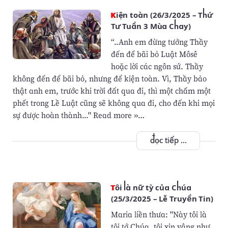
Kiện toàn (26/3/2025 – Thứ
Tư Tuần 3 Mùa Chay)
“..Anh em đừng tưởng Thầy
đến để bãi bỏ Luật Môsê
hoặc lời các ngôn sứ. Thầy
không đến để bãi bỏ, nhưng để kiện toàn. Vì, Thầy bảo
thật anh em, trước khi trời đất qua đi, thì một chấm một
phết trong Lề Luật cũng sẽ không qua đi, cho đến khi mọi
sự được hoàn thành..." Read more »…
đọc tiếp ...
Tôi là nữ tỳ của Chúa
(25/3/2025 – Lễ Truyền Tin)
Maria liền thưa: "Này tôi là
tôi tớ Chúa, tôi xin vâng như