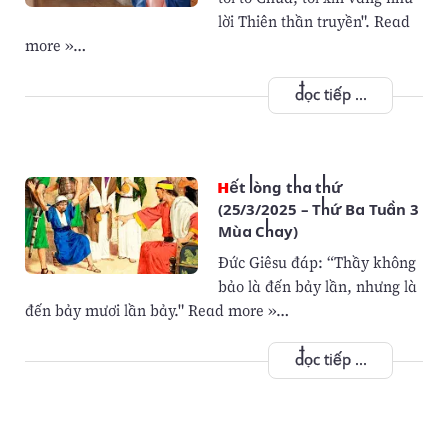
lời Thiên thần truyền". Read
more »…
đọc tiếp ...
Hết lòng tha thứ
(25/3/2025 – Thứ Ba Tuần 3
Mùa Chay)
Ðức Giêsu đáp: “Thầy không
bảo là đến bảy lần, nhưng là
đến bảy mươi lần bảy." Read more »…
đọc tiếp ...