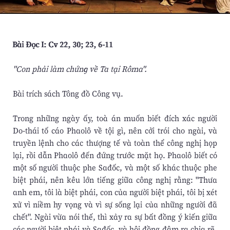
Bài Ðọc I: Cv 22, 30; 23, 6-11
"Con phải làm chứng về Ta tại Rôma".
Bài trích sách Tông đồ Công vụ.
Trong những ngày ấy, toà án muốn biết đích xác người
Do-thái tố cáo Phaolô về tội gì, nên cởi trói cho ngài, và
truyền lệnh cho các thượng tế và toàn thể công nghị họp
lại, rồi dẫn Phaolô đến đứng trước mặt họ. Phaolô biết có
một số người thuộc phe Sađốc, và một số khác thuộc phe
biệt phái, nên kêu lớn tiếng giữa công nghị rằng: "Thưa
anh em, tôi là biệt phái, con của người biệt phái, tôi bị xét
xử vì niềm hy vọng và vì sự sống lại của những người đã
chết". Ngài vừa nói thế, thì xảy ra sự bất đồng ý kiến giữa
các người biệt phái và Sađốc, và hội đồng đâm ra chia rẽ.