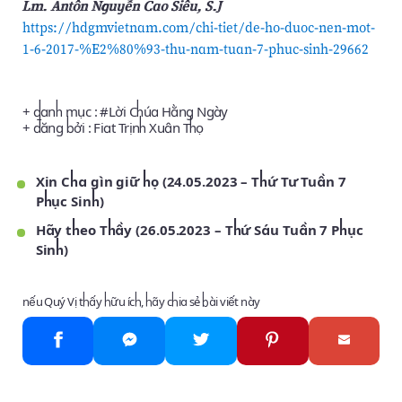
Lm. Antôn Nguyễn Cao Siêu, S.J
https://hdgmvietnam.com/chi-tiet/de-ho-duoc-nen-mot-
1-6-2017-%E2%80%93-thu-nam-tuan-7-phuc-sinh-29662
+ danh mục : #
Lời Chúa Hằng Ngày
+ đăng bởi :
Fiat Trịnh Xuân Thọ
Xin Cha gìn giữ họ (24.05.2023 – Thứ Tư Tuần 7
Phục Sinh)
Hãy theo Thầy (26.05.2023 – Thứ Sáu Tuần 7 Phục
Sinh)
nếu Quý Vị thấy hữu ích, hãy chia sẻ bài viết này