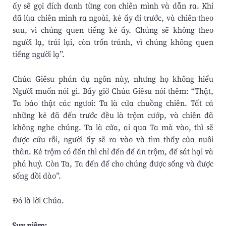
ấy sẽ gọi đích danh từng con chiên mình và dẫn ra. Khi
đã lùa chiên mình ra ngoài, kẻ ấy đi trước, và chiên theo
sau, vì chúng quen tiếng kẻ ấy. Chúng sẽ không theo
người lạ, trái lại, còn trốn tránh, vì chúng không quen
tiếng người lạ”.
Chúa Giêsu phán dụ ngôn này, nhưng họ không hiểu
Người muốn nói gì. Bấy giờ Chúa Giêsu nói thêm: “Thật,
Ta bảo thật các ngươi: Ta là cửa chuồng chiên. Tất cả
những kẻ đã đến trước đều là trộm cướp, và chiên đã
không nghe chúng. Ta là cửa, ai qua Ta mà vào, thì sẽ
được cứu rỗi, người ấy sẽ ra vào và tìm thấy của nuôi
thân. Kẻ trộm có đến thì chỉ đến để ăn trộm, để sát hại và
phá huỷ. Còn Ta, Ta đến để cho chúng được sống và được
sống dồi dào”.
Ðó là lời Chúa.
Suy niệm: