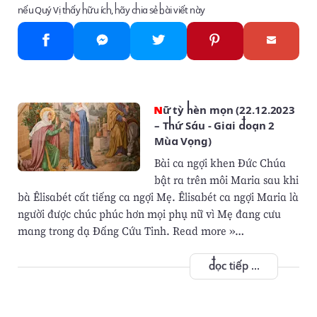
nếu Quý Vị thấy hữu ích, hãy chia sẻ bài viết này
Nữ tỳ hèn mọn (22.12.2023
– Thứ Sáu - Giai đoạn 2
Mùa Vọng)
Bài ca ngợi khen Đức Chúa
bật ra trên môi Maria sau khi
bà Êlisabét cất tiếng ca ngợi Mẹ. Êlisabét ca ngợi Maria là
người được chúc phúc hơn mọi phụ nữ vì Mẹ đang cưu
mang trong dạ Đấng Cứu Tinh. Read more »…
đọc tiếp ...