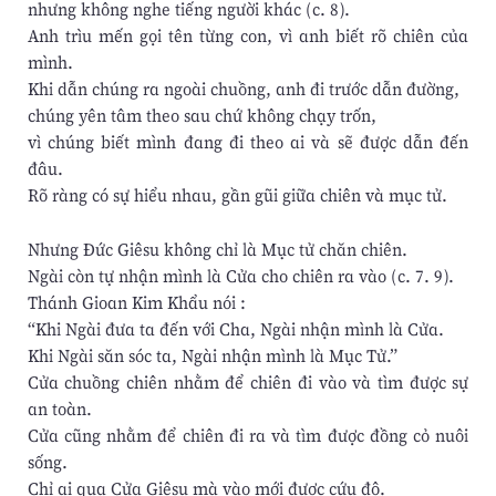
nhưng không nghe tiếng người khác (c. 8).
Anh trìu mến gọi tên từng con, vì anh biết rõ chiên của
mình.
Khi dẫn chúng ra ngoài chuồng, anh đi trước dẫn đường,
chúng yên tâm theo sau chứ không chạy trốn,
vì chúng biết mình đang đi theo ai và sẽ được dẫn đến
đâu.
Rõ ràng có sự hiểu nhau, gần gũi giữa chiên và mục tử.
Nhưng Đức Giêsu không chỉ là Mục tử chăn chiên.
Ngài còn tự nhận mình là Cửa cho chiên ra vào (c. 7. 9).
Thánh Gioan Kim Khẩu nói :
“Khi Ngài đưa ta đến với Cha, Ngài nhận mình là Cửa.
Khi Ngài săn sóc ta, Ngài nhận mình là Mục Tử.”
Cửa chuồng chiên nhằm để chiên đi vào và tìm được sự
an toàn.
Cửa cũng nhằm để chiên đi ra và tìm được đồng cỏ nuôi
sống.
Chỉ ai qua Cửa Giêsu mà vào mới được cứu độ.