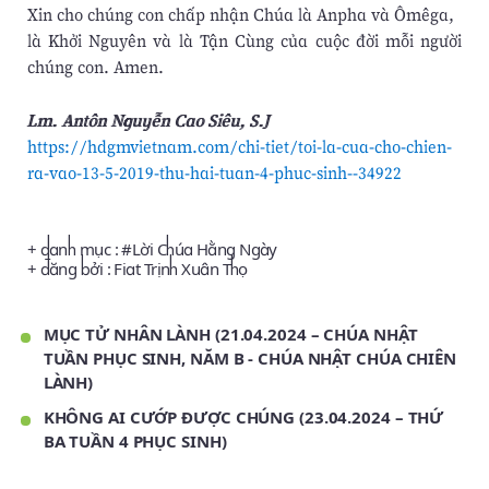
Xin cho chúng con chấp nhận Chúa là Anpha và Ômêga,
là Khởi Nguyên và là Tận Cùng của cuộc đời mỗi người
chúng con. Amen.
Lm. Antôn Nguyễn Cao Siêu, S.J
https://hdgmvietnam.com/chi-tiet/toi-la-cua-cho-chien-
ra-vao-13-5-2019-thu-hai-tuan-4-phuc-sinh--34922
+ danh mục : #
Lời Chúa Hằng Ngày
+ đăng bởi :
Fiat Trịnh Xuân Thọ
MỤC TỬ NHÂN LÀNH (21.04.2024 – CHÚA NHẬT
TUẦN PHỤC SINH, NĂM B - CHÚA NHẬT CHÚA CHIÊN
LÀNH)
KHÔNG AI CƯỚP ĐƯỢC CHÚNG (23.04.2024 – THỨ
BA TUẦN 4 PHỤC SINH)