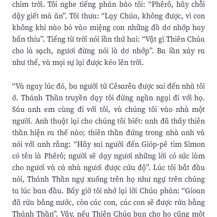
chim trời. Tôi nghe tiếng phán bảo tôi: “Phêrô, hãy chỗi
dậy giết mà ăn”. Tôi thưa: “Lạy Chúa, không được, vì con
không khi nào bỏ vào miệng con những đồ dơ nhớp hay
bẩn thỉu”. Tiếng từ trời nói lần thứ hai: “Vật gì Thiên Chúa
cho là sạch, ngươi đừng nói là dơ nhớp”. Ba lần xảy ra
như thế, và mọi sự lại được kéo lên trời.
“Và ngay lúc đó, ba người từ Cêsarêa được sai đến nhà tôi
ở. Thánh Thần truyền dạy tôi đừng ngần ngại đi với họ.
Sáu anh em cùng đi với tôi, và chúng tôi vào nhà một
người. Anh thuật lại cho chúng tôi biết: anh đã thấy thiên
thần hiện ra thế nào; thiên thần đứng trong nhà anh và
nói với anh rằng: “Hãy sai người đến Gióp-pê tìm Simon
có tên là Phêrô; người sẽ dạy ngươi những lời có sức làm
cho ngươi và cả nhà ngươi được cứu độ”. Lúc tôi bắt đầu
nói, Thánh Thần ngự xuống trên họ như ngự trên chúng
ta lúc ban đầu. Bấy giờ tôi nhớ lại lời Chúa phán: “Gioan
đã rửa bằng nước, còn các con, các con sẽ được rửa bằng
Thánh Thần”. Vậy, nếu Thiên Chúa ban cho họ cũng một