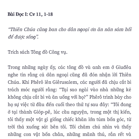
Bài Ðọc I: Cv 11, 1-18
“Thiên Chúa cũng ban cho dân ngoại ơn ăn năn sám hối
để được sống”.
Trích sách Tông đồ Công vụ.
Trong những ngày ấy, các tông đồ và anh em ở Giuđêa
nghe tin rằng cả dân ngoại cũng đã đón nhận lời Thiên
Chúa. Khi Phêrô lên Giêrusalem, các người đã chịu cắt bì
trách móc người rằng: “Tại sao ngài vào nhà những kẻ
không chịu cắt bì và ăn uống với họ?” Phêrô trình bày cho
họ sự việc từ đầu đến cuối theo thứ tự sau đây: “Tôi đang
ở tại thành Gióp-pê, lúc cầu nguyện, trong một thị kiến,
tôi thấy một vật gì giống chiếc khăn lớn túm bốn góc, từ
trời thả xuống sát bên tôi. Tôi chăm chú nhìn và thấy
những con vật bốn chân, những mãnh thú, rắn rết và