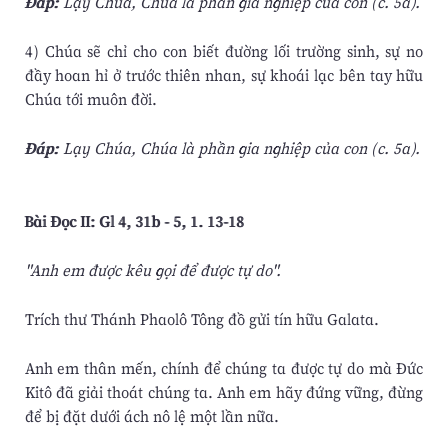
Ðáp:
Lạy Chúa, Chúa là phần gia nghiệp của con (c. 5a).
4) Chúa sẽ chỉ cho con biết đường lối trường sinh, sự no
đầy hoan hỉ ở trước thiên nhan, sự khoái lạc bên tay hữu
Chúa tới muôn đời.
Ðáp:
Lạy Chúa, Chúa là phần gia nghiệp của con (c. 5a).
Bài Ðọc II: Gl 4, 31b - 5, 1. 13-18
"Anh em được kêu gọi để được tự do".
Trích thư Thánh Phaolô Tông đồ gửi tín hữu Galata.
Anh em thân mến, chính để chúng ta được tự do mà Ðức
Kitô đã giải thoát chúng ta. Anh em hãy đứng vững, đừng
để bị đặt dưới ách nô lệ một lần nữa.