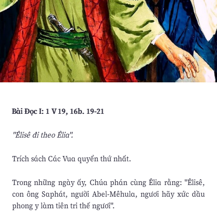
Bài Ðọc I: 1 V 19, 16b. 19-21
"Êlisê đi theo Êlia".
Trích sách Các Vua quyển thứ nhất.
Trong những ngày ấy, Chúa phán cùng Êlia rằng: "Êlisê,
con ông Saphát, người Abel-Mêhula, ngươi hãy xức dầu
phong y làm tiên tri thế ngươi".