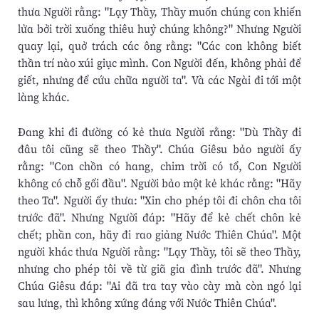
thưa Người rằng: "Lạy Thầy, Thầy muốn chúng con khiến
lửa bởi trời xuống thiêu huỷ chúng không?" Nhưng Người
quay lại, quở trách các ông rằng: "Các con không biết
thần trí nào xúi giục mình. Con Người đến, không phải để
giết, nhưng để cứu chữa người ta". Và các Ngài đi tới một
làng khác.
Ðang khi đi đường có kẻ thưa Người rằng: "Dù Thầy đi
đâu tôi cũng sẽ theo Thầy". Chúa Giêsu bảo người ấy
rằng: "Con chồn có hang, chim trời có tổ, Con Người
không có chỗ gối đầu". Người bảo một kẻ khác rằng: "Hãy
theo Ta". Người ấy thưa: "Xin cho phép tôi đi chôn cha tôi
trước đã". Nhưng Người đáp: "Hãy để kẻ chết chôn kẻ
chết; phần con, hãy đi rao giảng Nước Thiên Chúa". Một
người khác thưa Người rằng: "Lạy Thầy, tôi sẽ theo Thầy,
nhưng cho phép tôi về từ giã gia đình trước đã". Nhưng
Chúa Giêsu đáp: "Ai đã tra tay vào cày mà còn ngó lại
sau lưng, thì không xứng đáng với Nước Thiên Chúa".