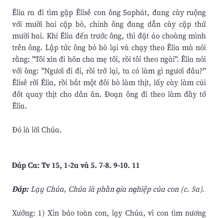
Êlia ra đi tìm gặp Êlisê con ông Saphát, đang cày ruộng
với mười hai cặp bò, chính ông đang dẫn cày cặp thứ
mười hai. Khi Êlia đến trước ông, thì đặt áo choàng mình
trên ông. Lập tức ông bỏ bò lại và chạy theo Êlia mà nói
rằng: "Tôi xin đi hôn cha mẹ tôi, rồi tôi theo ngài". Êlia nói
với ông: "Ngươi đi đi, rồi trở lại, ta có làm gì ngươi đâu?"
Êlisê rời Êlia, rồi bắt một đôi bò làm thịt, lấy cày làm củi
đốt quay thịt cho dân ăn. Ðoạn ông đi theo làm đầy tớ
Êlia.
Ðó là lời Chúa.
Ðáp Ca: Tv 15, 1-2a và 5. 7-8. 9-10. 11
Ðáp:
Lạy Chúa, Chúa là phần gia nghiệp của con (c. 5a).
Xướng: 1) Xin bảo toàn con, lạy Chúa, vì con tìm nương