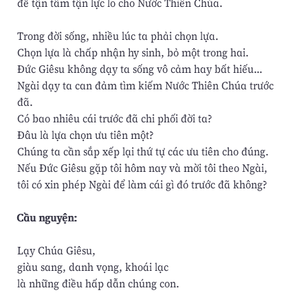
để tận tâm tận lực lo cho Nước Thiên Chúa.
Trong đời sống, nhiều lúc ta phải chọn lựa.
Chọn lựa là chấp nhận hy sinh, bỏ một trong hai.
Ðức Giêsu không dạy ta sống vô cảm hay bất hiếu...
Ngài dạy ta can đảm tìm kiếm Nước Thiên Chúa trước
đã.
Có bao nhiêu cái trước đã chi phối đời ta?
Ðâu là lựa chọn ưu tiên một?
Chúng ta cần sắp xếp lại thứ tự các ưu tiên cho đúng.
Nếu Ðức Giêsu gặp tôi hôm nay và mời tôi theo Ngài,
tôi có xin phép Ngài để làm cái gì đó trước đã không?
Cầu nguyện:
Lạy Chúa Giêsu,
giàu sang, danh vọng, khoái lạc
là những điều hấp dẫn chúng con.