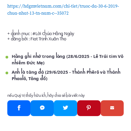
https://hdgmvietnam.com/chi-tiet/truoc-da-30-6-2019-
chua-nhat-13-tn-nam-c--35072
+ danh mục : #
Lời Chúa Hằng Ngày
+ đăng bởi :
Fiat Trịnh Xuân Thọ
Hằng ghi nhớ trong lòng (28/6/2025 - Lễ Trái tim Vô
nhiễm Đức Mẹ)
Anh là tảng đá (29/6/2025 - Thánh Phêrô và Thánh
Phaolô, Tông đồ)
nếu Quý Vị thấy hữu ích, hãy chia sẻ bài viết này