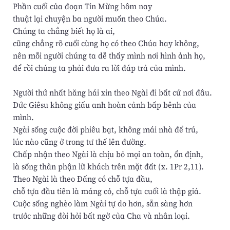
Phần cuối của đoạn Tin Mừng hôm nay
thuật lại chuyện ba người muốn theo Chúa.
Chúng ta chẳng biết họ là ai,
cũng chẳng rõ cuối cùng họ có theo Chúa hay không,
nên mỗi người chúng ta dễ thấy mình nơi hình ảnh họ,
để rồi chúng ta phải đưa ra lời đáp trả của mình.
Người thứ nhất hăng hái xin theo Ngài đi bất cứ nơi đâu.
Ðức Giêsu không giấu anh hoàn cảnh bấp bênh của
mình.
Ngài sống cuộc đời phiêu bạt, không mái nhà để trú,
lúc nào cũng ở trong tư thế lên đường.
Chấp nhận theo Ngài là chịu bỏ mọi an toàn, ổn định,
là sống thân phận lữ khách trên mặt đất (x. 1Pr 2,11).
Theo Ngài là theo Ðấng có chỗ tựa đầu,
chỗ tựa đầu tiên là máng cỏ, chỗ tựa cuối là thập giá.
Cuộc sống nghèo làm Ngài tự do hơn, sẵn sàng hơn
trước những đòi hỏi bất ngờ của Cha và nhân loại.