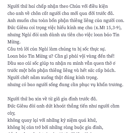
Người thứ hai chấp nhận theo Chúa với điều kiện
cho anh về chôn cất người cha mới qua đời trước đã.
Anh muốn chu toàn bổn phận thiêng liêng của người con.
Ðức Giêsu coi trọng việc hiếu kính mẹ cha (x.Mt 15,3-9),
nhưng Ngài đòi anh dành ưu tiên cho việc loan báo Tin
Mừng.
Câu trả lời của Ngài làm chúng ta bị sốc thực sự.
Loan báo Tin Mừng ư? Cần gì phải vội vàng đến thế!
Dầu sao cái sốc giúp ta nhận ra mình vẫn quen thờ ơ
trước một bổn phận thiêng liêng và hết sức cấp bách.
Người chết nằm xuống thật đáng kính trọng.
nhưng có bao người sống đang cần phục vụ khẩn trương.
Người thứ ba xin về từ giã gia đình trước đã.
Ðức Giêsu đòi anh dứt khoát thẳng tiến như người cầm
cày,
không quay lại với những kỷ niệm quá khứ,
không bị cản trở bởi những ràng buộc gia đình,