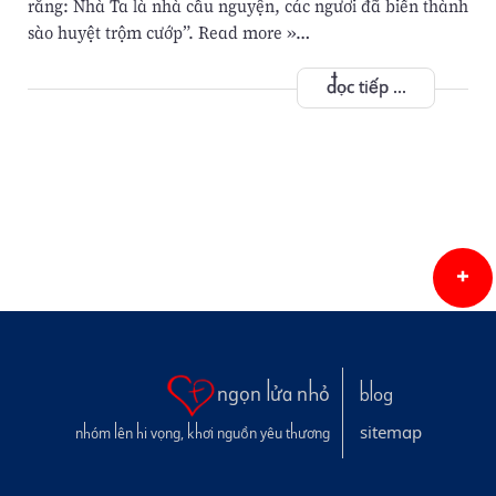
rằng: Nhà Ta là nhà cầu nguyện, các ngươi đã biến thành
sào huyệt trộm cướp”. Read more »…
đọc tiếp ...
ngọn lửa nhỏ
blog
sitemap
nhóm lên hi vọng, khơi nguồn yêu thương