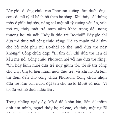
Bấy giờ có công chúa con Pharaon xuống tắm dưới sông,
còn các nữ tỳ đi bách bộ theo bờ sông. Khi thấy cái thúng
mây ở giữa bụi sậy, nàng sai một nữ tỳ xuống vớt lên, vừa
mở ra, thấy một trẻ nam nằm khóc trong đó, nàng
thương hại và nói: "Ðây là đứa trẻ Do-thái". Bấy giờ chị
đứa trẻ thưa với công chúa rằng: "Bà có muốn tôi đi tìm
cho bà một phụ nữ Do-thái có thể nuôi đứa trẻ này
không?" Công chúa đáp: "Ði tìm đi". Chị đứa trẻ liền đi
kêu mẹ nó. Công chúa Pharaon nói với mẹ đứa trẻ rằng:
"Chị hãy lãnh nuôi đứa trẻ này giùm tôi, tôi sẽ trả công
cho chị". Chị ta liền nhận nuôi đứa trẻ, và khi nó lớn lên,
thì đem đến cho công chúa Pharaon. Công chúa nhận
đứa trẻ làm con nuôi, đặt tên cho nó là Môsê và nói: "Vì
tôi đã vớt nó dưới nước lên".
Trong những ngày ấy, Môsê đã khôn lớn, liền đi thăm
anh em mình, người thấy họ cơ cực, và thấy một người