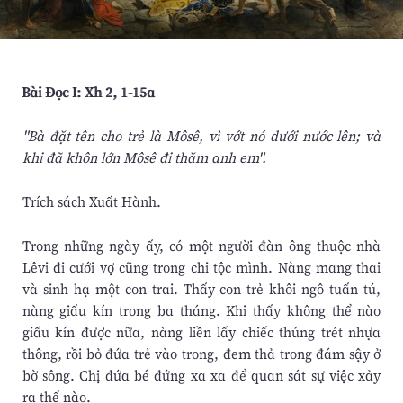
Bài Ðọc I: Xh 2, 1-15a
"Bà đặt tên cho trẻ là Môsê, vì vớt nó dưới nước lên; và
khi đã khôn lớn Môsê đi thăm anh em".
Trích sách Xuất Hành.
Trong những ngày ấy, có một người đàn ông thuộc nhà
Lêvi đi cưới vợ cũng trong chi tộc mình. Nàng mang thai
và sinh hạ một con trai. Thấy con trẻ khôi ngô tuấn tú,
nàng giấu kín trong ba tháng. Khi thấy không thể nào
giấu kín được nữa, nàng liền lấy chiếc thúng trét nhựa
thông, rồi bỏ đứa trẻ vào trong, đem thả trong đám sậy ở
bờ sông. Chị đứa bé đứng xa xa để quan sát sự việc xảy
ra thế nào.