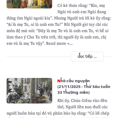
Có kẻ thưa rằng: “Kìa, mẹ
Ngài và anh em Ngài đang
đứng tìm Ngài ngoài kia”. Nhưng Người trả lời kẻ ấy rằng:
“Ai là mẹ Ta, ai là anh em Ta?” Rồi Người giơ tay chỉ các
môn đệ mà nói: “Ðây là mẹ Ta và là anh em Ta, vì hễ ai
làm theo ý Cha Ta trên trời, thì người ấy là anh em, chị
em và là mẹ Ta vậy”. Read more »…
đọc tiếp ...
Nhà cầu nguyện
(21/11/2025 - Thứ Sáu tuần
33 Thường niên)
Khi ấy, Chúa Giêsu vào đền
thờ, Người liền xua đuổi các
người buôn bán tại đó và phán bảo họ rằng: “Có lời chép