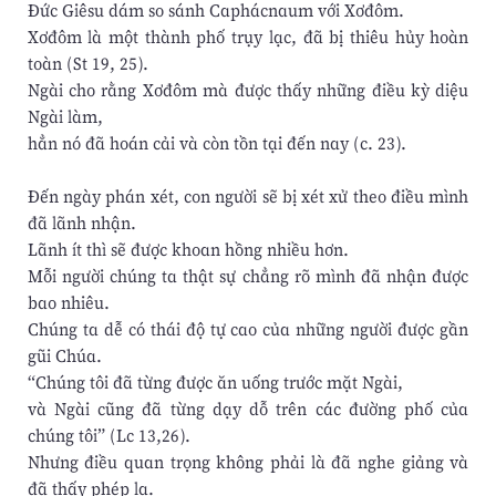
Đức Giêsu dám so sánh Caphácnaum với Xơđôm.
Xơđôm là một thành phố trụy lạc, đã bị thiêu hủy hoàn
toàn (St 19, 25).
Ngài cho rằng Xơđôm mà được thấy những điều kỳ diệu
Ngài làm,
hẳn nó đã hoán cải và còn tồn tại đến nay (c. 23).
Đến ngày phán xét, con người sẽ bị xét xử theo điều mình
đã lãnh nhận.
Lãnh ít thì sẽ được khoan hồng nhiều hơn.
Mỗi người chúng ta thật sự chẳng rõ mình đã nhận được
bao nhiêu.
Chúng ta dễ có thái độ tự cao của những người được gần
gũi Chúa.
“Chúng tôi đã từng được ăn uống trước mặt Ngài,
và Ngài cũng đã từng dạy dỗ trên các đường phố của
chúng tôi” (Lc 13,26).
Nhưng điều quan trọng không phải là đã nghe giảng và
đã thấy phép lạ.