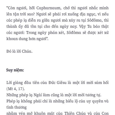
"Còn ngươi, hỡi Capharnaum, chớ thì ngươi nhắc mình
lên tận trời sao? Ngươi sẽ phải rơi xuống địa ngục, vì nếu
các phép lạ diễn ra giữa ngươi mà xảy ra tại Sôđôma, thì
thành ấy đã tồn tại cho đến ngày nay. Vậy Ta bảo thật
các ngươi: Trong ngày phán xét, Sôđôma sẽ được xét xử
khoan dung hơn ngươi".
Ðó là lời Chúa.
Suy niệm:
Lời giảng đầu tiên của Đức Giêsu là một lời mời sám hối
(Mt 4, 17).
Những phép lạ Ngài làm cũng là một lời mời tương tự.
Phép lạ không phải chỉ là những biểu lộ của uy quyền và
tình thương
nhằm vén mở khuôn mặt của Thiên Chúa và của Con