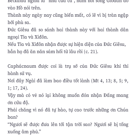
Bếtxaiđa nghĩa là “nhà của cá”, nằm nơi sông Giođan đổ
vào Hồ nói trên.
Thành này ngày nay cũng biến mất, có lẽ vì bị tràn ngập
bởi phù sa.
Đức Giêsu đã so sánh hai thành này với hai thành dân
ngoại Tia và Xiđôn.
Nếu Tia và Xiđôn nhận được sự hiện diện của Đức Giêsu,
hẳn họ đã ăn năn sám hối từ lâu rồi (c. 21).
Caphácnaum được coi là trụ sở của Đức Giêsu khi thi
hành sứ vụ.
Nơi đây Ngài đã làm bao điều tốt lành (Mt 4, 13; 8, 5; 9,
1; 17, 24).
Vậy mà có vẻ nó lại không muốn đón nhận Đấng mang
ơn cứu độ.
Phải chăng vì nó đã tự hào, tự cao trước những ơn Chúa
ban?
“Ngươi sẽ được đưa lên tới tận trời sao? Ngươi sẽ bị tống
xuống âm phủ.”