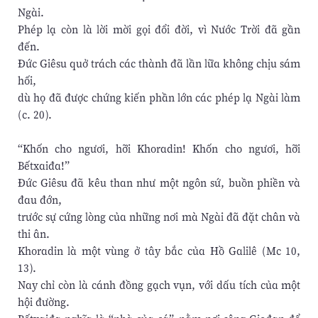
Ngài.
Phép lạ còn là lời mời gọi đổi đời, vì Nước Trời đã gần
đến.
Đức Giêsu quở trách các thành đã lần lữa không chịu sám
hối,
dù họ đã được chứng kiến phần lớn các phép lạ Ngài làm
(c. 20).
“Khốn cho ngươi, hỡi Khoradin! Khốn cho ngươi, hỡi
Bếtxaiđa!”
Đức Giêsu đã kêu than như một ngôn sứ, buồn phiền và
đau đớn,
trước sự cứng lòng của những nơi mà Ngài đã đặt chân và
thi ân.
Khoradin là một vùng ở tây bắc của Hồ Galilê (Mc 10,
13).
Nay chỉ còn là cánh đồng gạch vụn, với dấu tích của một
hội đường.