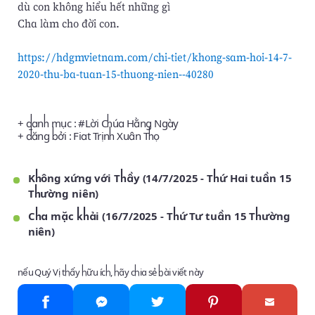
dù con không hiểu hết những gì
Cha làm cho đời con.
https://hdgmvietnam.com/chi-tiet/khong-sam-hoi-14-7-
2020-thu-ba-tuan-15-thuong-nien--40280
+ danh mục : #
Lời Chúa Hằng Ngày
+ đăng bởi :
Fiat Trịnh Xuân Thọ
Không xứng với Thầy (14/7/2025 - Thứ Hai tuần 15
Thường niên)
Cha mặc khải (16/7/2025 - Thứ Tư tuần 15 Thường
niên)
nếu Quý Vị thấy hữu ích, hãy chia sẻ bài viết này