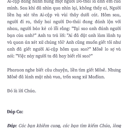
Ai-cập đang hành hung một người Do-thái là anh em của
mình. Sau khi đã nhìn qua nhìn lại, không thấy ai, Người
liền hạ sát tên Ai-cập và vùi thây dưới cát. Hôm sau,
người đi ra, thấy hai người Do-thái đang đánh lộn với
nhau, người bảo kẻ có lỗi rằng: "Tại sao anh đánh người
bạn của anh?" Anh ta trả lời: "Ai đã đặt anh làm lãnh tụ
và quan án xét xử chúng tôi? Anh cũng muốn giết tôi như
anh đã giết người Ai-cập hôm qua sao?" Môsê lo sợ và
nói: "Việc này người ta đã hay biết rồi sao?"
Pharaon nghe biết câu chuyện, liền tìm giết Môsê. Nhưng
Môsê đã lánh mặt nhà vua, trốn sang xứ Mađian.
Ðó là lời Chúa.
Ðáp Ca:
Ðáp:
Các bạn khiêm cung, các bạn tìm kiếm Chúa, lòng