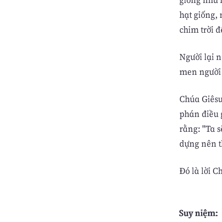
hạt giống, 
chim trời 
Người lại 
men người 
Chúa Giêsu
phán điều 
rằng: "Ta s
dựng nên t
Ðó là lời C
Suy niệm: