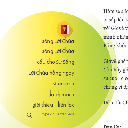
Hôm sau Mô
ta sắp lên 
với Giavê 
mình những
sống Lời Chúa
Bằng không
sống Lời Chúa
Giavê phán 
cầu cho Sự Sống
Còn bây gi
Lời Chúa hằng ngày
sứ của Ta s
sitemap
›
chúng vì tộ
danh mục
›
Ðó là lời C
giới thiệu
liên lạc
Đáp Ca: