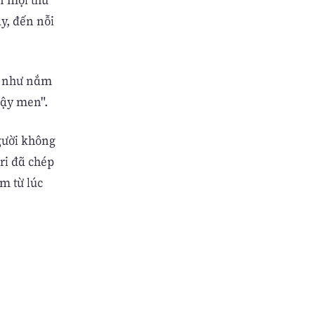
ây, đến nỗi
ng như nắm
dậy men".
gười không
ri đã chép
m từ lúc