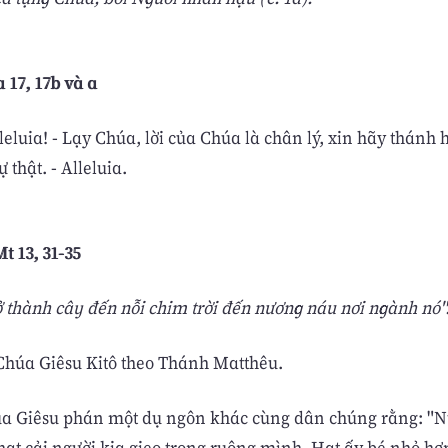
a 17, 17b và a
lleluia! - Lạy Chúa, lời của Chúa là chân lý, xin hãy thánh
 thật. - Alleluia.
t 13, 31-35
ở thành cây đến nỗi chim trời đến nương náu nơi ngành nó"
húa Giêsu Kitô theo Thánh Matthêu.
úa Giêsu phán một dụ ngôn khác cùng dân chúng rằng: "Nư
hạt cải người kia gieo trong ruộng mình. Hạt ấy bé nhỏ hơ