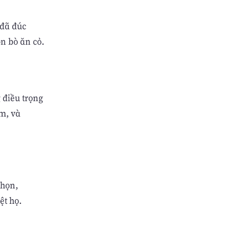
 đã đúc
n bò ăn cỏ.
 điều trọng
m, và
chọn,
ệt họ.