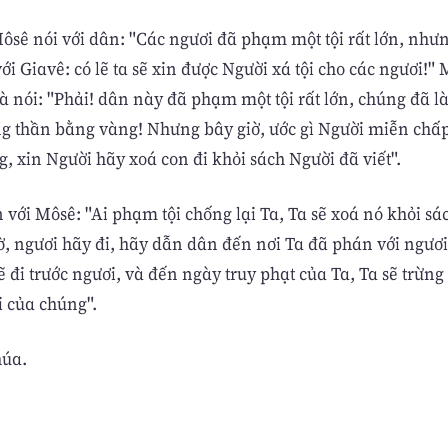
sê nói với dân: "Các ngươi đã phạm một tội rất lớn, nhưn
với Giavê: có lẽ ta sẽ xin được Người xá tội cho các ngươi!" 
và nói: "Phải! dân này đã phạm một tội rất lớn, chúng đã 
 thần bằng vàng! Nhưng bây giờ, ước gì Người miễn chấp
, xin Người hãy xoá con đi khỏi sách Người đã viết".
với Môsê: "Ai phạm tội chống lại Ta, Ta sẽ xoá nó khỏi sá
ờ, ngươi hãy đi, hãy dẫn dân đến nơi Ta đã phán với ngươ
ẽ đi trước ngươi, và đến ngày truy phạt của Ta, Ta sẽ trừng
i của chúng".
húa.