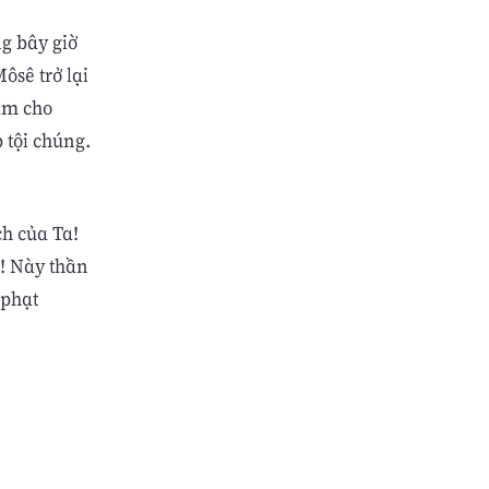
g bây giờ
Môsê trở lại
làm cho
 tội chúng.
ch của Ta!
i! Này thần
 phạt