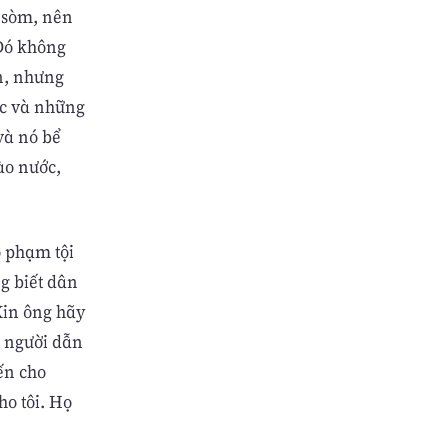
m sòm, nên
"Ðó không
ận, nhưng
đực và những
và nó bể
ào nước,
ó phạm tội
g biết dân
Xin ông hãy
, người dẫn
ến cho
ho tôi. Họ