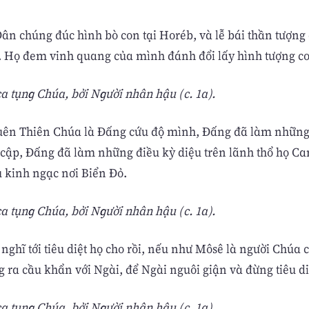
Dân chúng đúc hình bò con tại Horéb, và lễ bái thần tượng
 Họ đem vinh quang của mình đánh đổi lấy hình tượng co
 tụng Chúa, bởi Người nhân hậu (c. 1a).
uên Thiên Chúa là Ðấng cứu độ mình, Ðấng đã làm những
-cập, Ðấng đã làm những điều kỳ diệu trên lãnh thổ họ Ca
 kinh ngạc nơi Biển Ðỏ.
 tụng Chúa, bởi Người nhân hậu (c. 1a).
nghĩ tới tiêu diệt họ cho rồi, nếu như Môsê là người Chúa 
 ra cầu khẩn với Ngài, để Ngài nguôi giận và đừng tiêu di
 tụng Chúa, bởi Người nhân hậu (c. 1a).