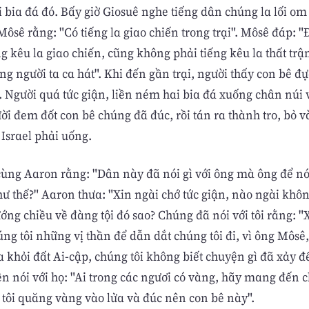
i bia đá đó. Bấy giờ Giosuê nghe tiếng dân chúng la lối o
ôsê rằng: "Có tiếng la giao chiến trong trại". Môsê đáp: 
ng kêu la giao chiến, cũng không phải tiếng kêu la thất tr
ếng người ta ca hát". Khi đến gần trại, người thấy con bê 
 Người quá tức giận, liền ném hai bia đá xuống chân núi 
ời đem đốt con bê chúng đã đúc, rồi tán ra thành tro, bỏ v
 Israel phải uống.
cùng Aaron rằng: "Dân này đã nói gì với ông mà ông để n
ư thế?" Aaron thưa: "Xin ngài chớ tức giận, nào ngài khôn
ớng chiều về đàng tội đó sao? Chúng đã nói với tôi rằng: "
ng tôi những vị thần để dẫn dắt chúng tôi đi, vì ông Môsê
a khỏi đất Ai-cập, chúng tôi không biết chuyện gì đã xảy đ
iền nói với họ: "Ai trong các ngươi có vàng, hãy mang đến c
tôi quăng vàng vào lửa và đúc nên con bê này".