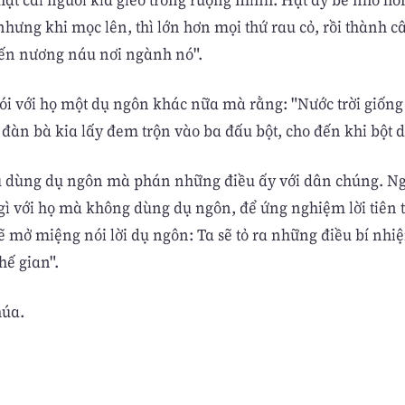
nhưng khi mọc lên, thì lớn hơn mọi thứ rau cỏ, rồi thành c
đến nương náu nơi ngành nó".
nói với họ một dụ ngôn khác nữa mà rằng: "Nước trời giố
đàn bà kia lấy đem trộn vào ba đấu bột, cho đến khi bột 
 dùng dụ ngôn mà phán những điều ấy với dân chúng. N
gì với họ mà không dùng dụ ngôn, để ứng nghiệm lời tiên t
ẽ mở miệng nói lời dụ ngôn: Ta sẽ tỏ ra những điều bí nhiệ
hế gian".
húa.