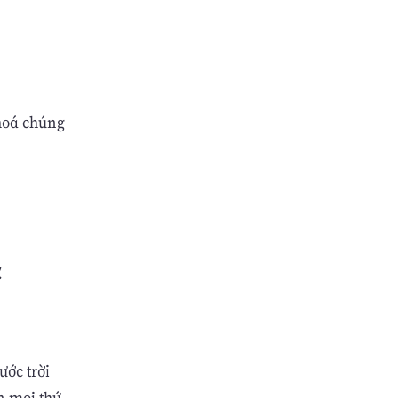
 hoá chúng
.
ớc trời
n mọi thứ