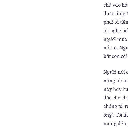
chữ vào ha
thưa cùng M
phải là tiế
tôi nghe ti
người múa.
nát ra. Ngư
bắt con cái
Người nói 
nặng nề nh
này hay hư
đúc cho chú
chúng tôi r
ông". Tôi l
mang đến, 