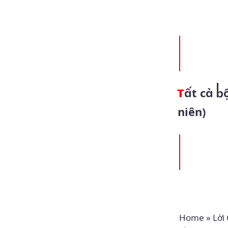
Tất cả bột dậy men (28/7/2025 - Thứ Hai tuần 17 Thường
niên)
Home
»
Lời