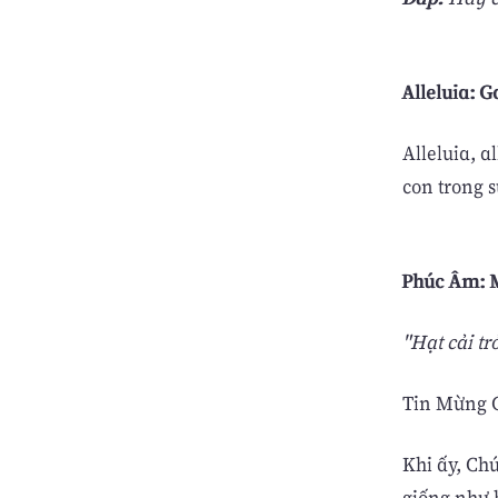
Alleluia: G
Alleluia, a
con trong sự
Phúc Âm: M
"Hạt cải tr
Tin Mừng C
Khi ấy, Ch
giống như 