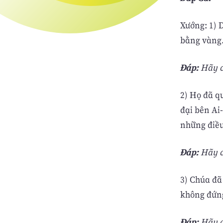
Xướng: 1) 
bằng vàng.
Ðáp:
Hãy ca
2) Họ đã q
đại bên Ai
những điều
Ðáp:
Hãy ca
3) Chúa đã 
không đứng
Ðáp:
Hãy ca