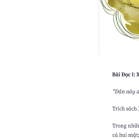
Bài Ðọc I: X
"Dân này đ
Trích sách
Trong nhữn
cả hai mặt;