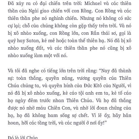
Ðã xảy ra có đại chiến trên trời: Michael và các thiên
thần của Ngài giao chiến với con Rồng. Con Rồng và các
thiên thần phe nó nghinh chiến. Nhưng nó không có sức
cự lại; chỗ của chúng không còn gặp thấy trên trời. Và nó
bị xô nhào xuống, con Rồng lớn, con Rắn thái sơ, gọi là
quỷ hay Satan, kẻ mê hoặc toàn thể thiên hạ. Nó đã bị xô
nhào xuống đất, và các thiên thần phe nó cũng bị xô
nhào xuống làm một với nó.
Và tôi đã nghe có tiếng lớn trên trời rằng: “Nay đã thành
sự: toàn thắng, quyền năng, vương quyền của Thiên
Chúa chúng ta, và quyền bính của Ðức Kitô của Người, vì
nó đã bị xô nhào xuống, kẻ cáo tội anh em ta, kẻ tố cáo
họ ngày đêm trước nhan Thiên Chúa. Và họ đã thắng
được nó nhờ máu Chiên Con, và nhờ lời đoan chứng của
họ, họ đã không ham sống sợ chết. Vì lẽ ấy, hãy hân
hoan, hỡi các tầng trời, và các người ở nơi ấy!”
Ðó là lời Chúa.