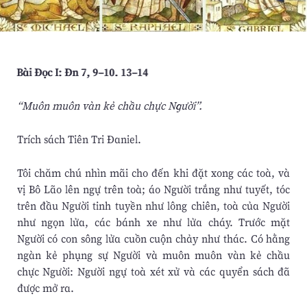
Bài Ðọc I: Ðn 7, 9–10. 13–14
“Muôn muôn vàn kẻ chầu chực Người”.
Trích sách Tiên Tri Ðaniel.
Tôi chăm chú nhìn mãi cho đến khi đặt xong các toà, và
vị Bô Lão lên ngự trên toà; áo Người trắng như tuyết, tóc
trên đầu Người tinh tuyền như lông chiên, toà của Người
như ngọn lửa, các bánh xe như lửa cháy. Trước mặt
Người có con sông lửa cuồn cuộn chảy như thác. Có hằng
ngàn kẻ phụng sự Người và muôn muôn vàn kẻ chầu
chực Người: Người ngự toà xét xử và các quyển sách đã
được mở ra.