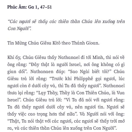
Phúc Âm: Ga 1, 47–51
“Các ngươi sẽ thấy các thiên thần Chúa lên xuống trên
Con Người”.
Tin Mừng Chúa Giêsu Kitô theo Thánh Gioan.
Khi ấy, Chúa Giêsu thấy Nathanael đi tới Mình, thì nói về
ông rằng: “Ðây thật là người Israel, nơi ông không có gì
gian dối”. Nathanaen đáp: “Sao Ngài biết tôi?” Chúa
Giêsu trả lời rằng: “Trước khi Philipphê gọi ngươi, lúc
ngươi còn ở dưới cây vả, thì Ta đã thấy ngươi”. Nathanael
thưa lại rằng: “Lạy Thầy, Thầy là Con Thiên Chúa, là Vua
Israel”. Chúa Giêsu trả lời: “Vì Ta đã nói với ngươi rằng:
Ta đã thấy ngươi dưới cây vả, nên ngươi tin. Ngươi sẽ
thấy việc cao trọng hơn thế nữa”. Và Người nói với ông:
“Thật, Ta nói thật với các ngươi, các ngươi sẽ thấy trời mở
ra, và các thiên thần Chúa lên xuống trên Con Người”.