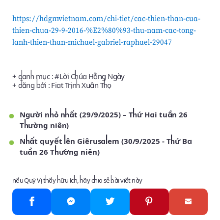
https://hdgmvietnam.com/chi-tiet/cac-thien-than-cua-
thien-chua-29-9-2016-%E2%80%93-thu-nam-cac-tong-
lanh-thien-than-michael-gabriel-raphael-29047
+ danh mục : #
Lời Chúa Hằng Ngày
+ đăng bởi :
Fiat Trịnh Xuân Thọ
Người nhỏ nhất (29/9/2025) – Thứ Hai tuần 26
Thường niên)
Nhất quyết lên Giêrusalem (30/9/2025 - Thứ Ba
tuần 26 Thường niên)
nếu Quý Vị thấy hữu ích, hãy chia sẻ bài viết này