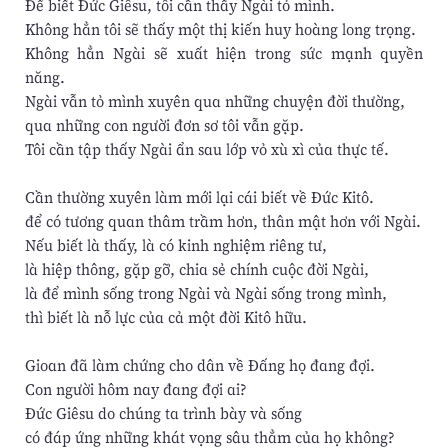
Ðể biết Ðức Giêsu, tôi cần thấy Ngài tỏ mình.
Không hẳn tôi sẽ thấy một thị kiến huy hoàng long trọng.
Không hẳn Ngài sẽ xuất hiện trong sức mạnh quyền
năng.
Ngài vẫn tỏ mình xuyên qua những chuyện đời thường,
qua những con người đơn sơ tôi vẫn gặp.
Tôi cần tập thấy Ngài ẩn sau lớp vỏ xù xì của thực tế.
Cần thường xuyên làm mới lại cái biết về Ðức Kitô.
để có tương quan thâm trầm hơn, thân mật hơn với Ngài.
Nếu biết là thấy, là có kinh nghiệm riêng tư,
là hiệp thông, gặp gỡ, chia sẻ chính cuộc đời Ngài,
là để mình sống trong Ngài và Ngài sống trong mình,
thì biết là nỗ lực của cả một đời Kitô hữu.
Gioan đã làm chứng cho dân về Ðấng họ đang đợi.
Con người hôm nay đang đợi ai?
Ðức Giêsu do chúng ta trình bày và sống
có đáp ứng những khát vọng sâu thẳm của họ không?