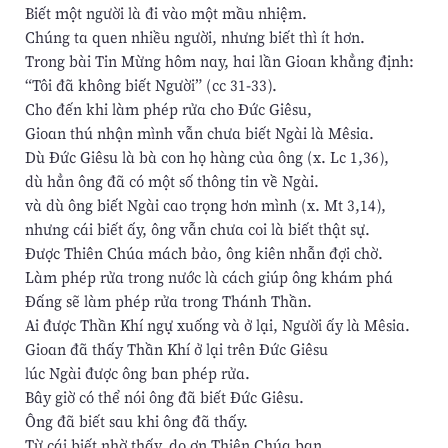
Biết một người là đi vào một mầu nhiệm.
Chúng ta quen nhiều người, nhưng biết thì ít hơn.
Trong bài Tin Mừng hôm nay, hai lần Gioan khẳng định:
“Tôi đã không biết Người” (cc 31-33).
Cho đến khi làm phép rửa cho Ðức Giêsu,
Gioan thú nhận mình vẫn chưa biết Ngài là Mêsia.
Dù Ðức Giêsu là bà con họ hàng của ông (x. Lc 1,36),
dù hẳn ông đã có một số thông tin về Ngài.
và dù ông biết Ngài cao trọng hơn mình (x. Mt 3,14),
nhưng cái biết ấy, ông vẫn chưa coi là biết thật sự.
Ðược Thiên Chúa mách bảo, ông kiên nhẫn đợi chờ.
Làm phép rửa trong nước là cách giúp ông khám phá
Ðấng sẽ làm phép rửa trong Thánh Thần.
Ai được Thần Khí ngự xuống và ở lại, Người ấy là Mêsia.
Gioan đã thấy Thần Khí ở lại trên Ðức Giêsu
lúc Ngài được ông ban phép rửa.
Bây giờ có thể nói ông đã biết Ðức Giêsu.
Ông đã biết sau khi ông đã thấy.
Từ cái biết nhờ thấy, do ơn Thiên Chúa ban,