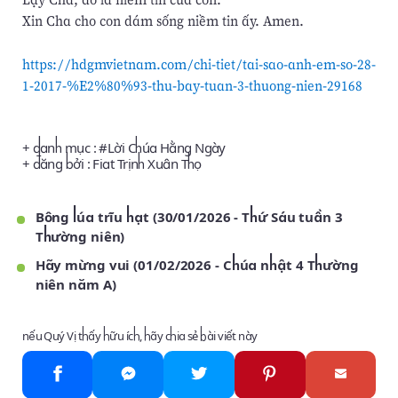
Xin Cha cho con dám sống niềm tin ấy. Amen.
https://hdgmvietnam.com/chi-tiet/tai-sao-anh-em-so-28-
1-2017-%E2%80%93-thu-bay-tuan-3-thuong-nien-29168
+ danh mục : #
Lời Chúa Hằng Ngày
+ đăng bởi :
Fiat Trịnh Xuân Thọ
Bông lúa trĩu hạt (30/01/2026 - Thứ Sáu tuần 3
Thường niên)
Hãy mừng vui (01/02/2026 - Chúa nhật 4 Thường
niên năm A)
nếu Quý Vị thấy hữu ích, hãy chia sẻ bài viết này