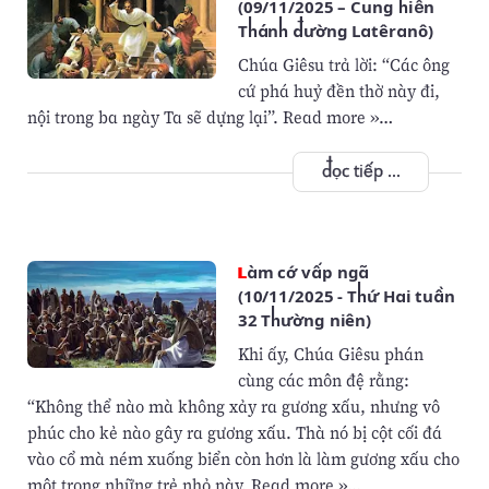
(09/11/2025 – Cung hiến
Thánh đường Latêranô)
Chúa Giêsu trả lời: “Các ông
cứ phá huỷ đền thờ này đi,
nội trong ba ngày Ta sẽ dựng lại”. Read more »…
đọc tiếp ...
Làm cớ vấp ngã
(10/11/2025 - Thứ Hai tuần
32 Thường niên)
Khi ấy, Chúa Giêsu phán
cùng các môn đệ rằng:
“Không thể nào mà không xảy ra gương xấu, nhưng vô
phúc cho kẻ nào gây ra gương xấu. Thà nó bị cột cối đá
vào cổ mà ném xuống biển còn hơn là làm gương xấu cho
một trong những trẻ nhỏ này. Read more »…