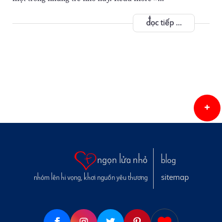
đọc tiếp ...
ngọn lửa nhỏ
blog
sitemap
nhóm lên hi vọng, khơi nguồn yêu thương