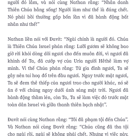
người đó lắm, và nói cùng Nathan rằng: “Nhân danh
Thiên Chúa hằng sống! Người làm như thế là đáng chết.
Nó phải bồi thường gấp bốn lần vì đã hành động bất
nhân như thế!”
Nathan liền nói với Ðavít: “Ngài chính là người đó. Chúa
là Thiên Chúa Israel phán rằng: Lưỡi gươm sẽ không bao
giờ rời khỏi dòng dõi ngươi cho đến muôn đời, vì ngươi đã
khinh dể Ta, đã cướp vợ của Uria người Hêthê làm vợ
mình. Vì thế Chúa phán rằng: Từ gia đình ngươi, Ta sẽ
gây nên tai hoạ đổ trên đầu ngươi. Ngay trước mặt ngươi,
Ta sẽ đem thê thiếp của ngươi trao cho người khác, nó sẽ
ăn ở với chúng ngay dưới ánh sáng mặt trời. Ngươi đã
hành động thầm lén, còn Ta, Ta sẽ làm việc đó trước mặt
toàn dân Israel và giữa thanh thiên bạch nhật”.
Ðavít nói cùng Nathan rằng: “Tôi đã phạm tội đến Chúa”.
Và Nathan nói cùng Ðavít rằng: “Chúa cũng đã tha tội
cho ngài rồi, ngài sẽ không phải chết. Nhưng vì việc này,