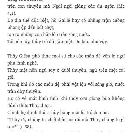
trên con thuyền mà Ngài ngồi giảng các dụ ngôn (Mc
4,1).
Do địa thế đặc biệt, hồ Galilê hay có những trận cuồng
phong ập đến bất chợt,
tạo ra những cơn bão lớn trên sóng nước.
Tối hôm ấy, thầy trò đã gặp một cơn bão như vậy.
Thầy Giêsu phó thác mọi sự cho các môn đệ vốn là ngư
phủ lành nghề.
Thầy mệt nên ngủ say ở đuôi thuyền, ngủ trên một cái
gối.
Trong khi đó các môn đệ phải vật lộn với sóng gió, nước
tràn đầy thuyền.
Họ có vẻ mất bình tĩnh khi thấy cơn giông bão không
đánh thức Thầy được.
Chính họ đánh thức Thầy bằng một lời trách móc :
“Thầy ơi, chúng ta chết đến nơi rồi mà Thầy chẳng lo gì
sao?” (c.38).