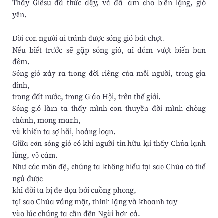
Thầy Giêsu đã thức dậy, và đã làm cho biển lặng, gió
yên.
Đời con người ai tránh được sóng gió bất chợt.
Nếu biết trước sẽ gặp sóng gió, ai dám vượt biến ban
đêm.
Sóng gió xảy ra trong đời riêng của mỗi người, trong gia
đình,
trong đất nước, trong Giáo Hội, trên thế giới.
Sóng gió làm ta thấy mình con thuyền đời mình chòng
chành, mong manh,
và khiến ta sợ hãi, hoảng loạn.
Giữa cơn sóng gió có khi người tín hữu lại thấy Chúa lạnh
lùng, vô cảm.
Như các môn đệ, chúng ta không hiểu tại sao Chúa có thể
ngủ được
khi đời ta bị đe dọa bởi cuồng phong,
tại sao Chúa vắng mặt, thinh lặng và khoanh tay
vào lúc chúng ta cần đến Ngài hơn cả.