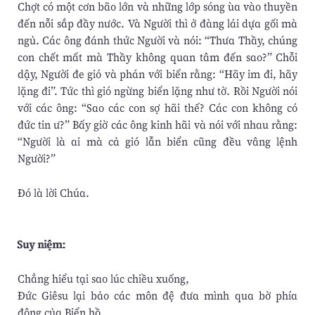
Chợt có một cơn bão lớn và những lớp sóng ùa vào thuyền
đến nỗi sắp đầy nước. Và Người thì ở đàng lái dựa gối mà
ngủ. Các ông đánh thức Người và nói: “Thưa Thầy, chúng
con chết mất mà Thầy không quan tâm đến sao?” Chỗi
dậy, Người đe gió và phán với biển rằng: “Hãy im đi, hãy
lặng đi”. Tức thì gió ngừng biển lặng như tờ. Rồi Người nói
với các ông: “Sao các con sợ hãi thế? Các con không có
đức tin ư?” Bấy giờ các ông kinh hãi và nói với nhau rằng:
“Người là ai mà cả gió lẫn biển cũng đều vâng lệnh
Người?”
Ðó là lời Chúa.
Suy niệm:
Chẳng hiểu tại sao lúc chiều xuống,
Đức Giêsu lại bảo các môn đệ đưa mình qua bờ phía
đông của Biển hồ,